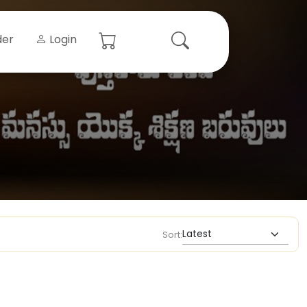
der
Login
Sort: