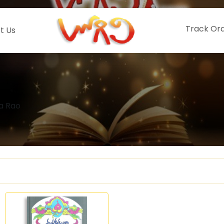
Track Or
t Us
a Rao