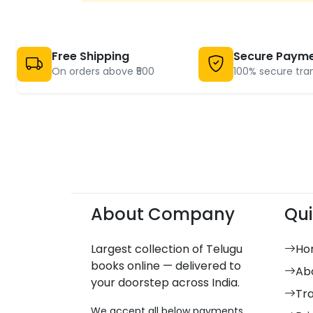
Free Shipping
Secure Paym
On orders above ₹500
100% secure tra
About Company
Qui
Largest collection of Telugu
Ho
books online — delivered to
Ab
your doorstep across India.
Tr
We accept all below payments