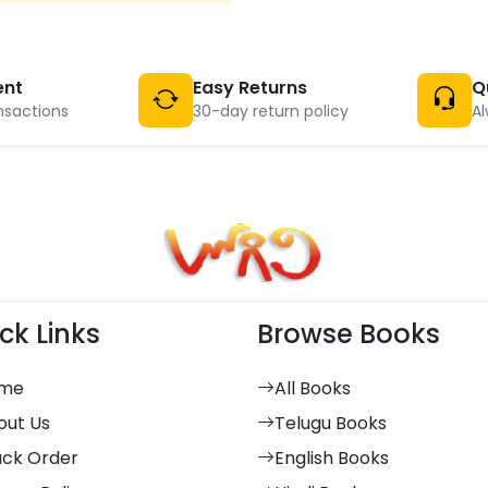
ent
Easy Returns
Q
nsactions
30-day return policy
Al
ck Links
Browse Books
me
All Books
out Us
Telugu Books
ack Order
English Books