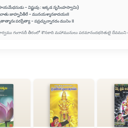
హయమేధసుడు - విష్ణువు : ఇక్కడ నృసింహస్వామి)
ురాతు జాహ్నవీతీరే - మునయశ్శానకాదయః॥
తాత్మానః పరప్రీత్యా - పప్రచ్చున్నారదం మునిం ॥
ూర్వము గంగానదీ తీరంలో శౌనకాది మహామునులు పరమానందభరితులై దేవముని అయిన న