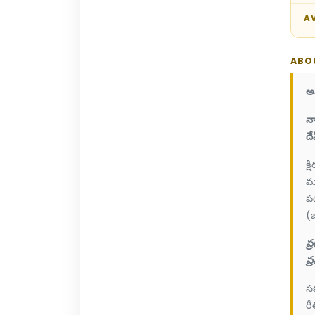
AV
ABO
అహ
న
ద
క
మ
ప
(
ప
ప
స
రీ