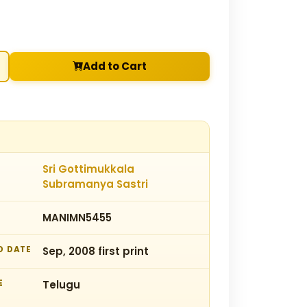
Add to Cart
Sri Gottimukkala
Subramanya Sastri
MANIMN5455
D DATE
Sep, 2008 first print
E
Telugu