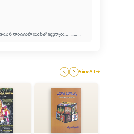
ారదమహా ఋషితో ఇట్లన్నారు...................
View All