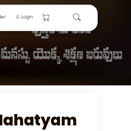
der
Login
 Mahatyam