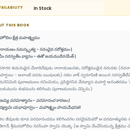
AILABILITY
In Stock
UT THIS BOOK
ోబిల క్షేత్ర మహత్మ్యము
ారాయణం నమస్కృత్య - నరంచైవ నరోత్తమం |
ేవీం సరస్వతీం వ్యాసం - తతో జయముదీరయేత్ |
్షీరసాగర శయనుడైన దేవాదిదేవుడు నారాయణునకు, నరోత్తముడైన నరునకు (నర
హర్షులు - అలాంటి పరమ ఋషులకు) సకల వాక్ స్వరూపిణి అయిన సరస్వతీదేవి
దునెనిమిది పురాణములు రచించియు, ప్రసిద్ధిగనిన వేదవ్యాస మహర్షి అనంత
జయమును శుభమును కలిగించు పురాణములను చెప్పెను.)
్రణమ్య పరమాత్మానం - పరమానంద కారణం |
్రవక్ష్యామి యధాపూర్వం - మహాత్మ్యం హయమేధసః॥
కల జీవులకు కూడ పరమానందము కలిగించగల పరదైవమెవరో ఆ పరమాత్మునకు నమస
తిగానే, శ్రీమదహోబిల నరసింహ స్వామి యొక్క (ఆ స్వామి వేంచేసియున్న క్షేత్రమ