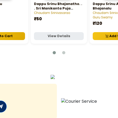
lu
Dappu Srinu Bhajanatho. .
Dappu Srinu 
. Sri Manikanta Puja
Bhajanalu
Vidhanamu
Choudam Srinivasarao
Choudam Sriniv
Guru Swamy
₹50
₹120
to Cart
View Details
Add 