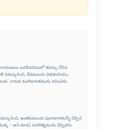
నారాయణులు బదరీవనములో తపస్సు చేసిన
కి నమస్కరించి, వేదములను విభజించియు,
రము 'జయ' నామక మహాభారతమును రచించెను.
్కరించి, ఇంతకుముందు పురాణగాధలన్నీ చెప్పిన
ు యొక్క - అని కూడ) మహాత్యమును చెప్పెదను.