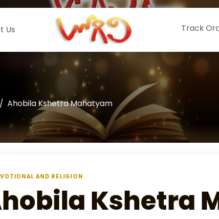
Track Or
t Us
Ahobila Kshetra Mahatyam
VOTIONAL AND RELIGION
hobila Kshetra