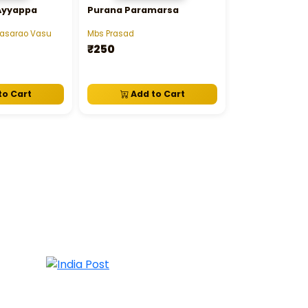
Ayyappa
Purana Paramarsa
Mantrayogam 
asarao Vasu
Mbs Prasad
Swami Sukhabo
₹250
₹200
to Cart
Add to Cart
View D