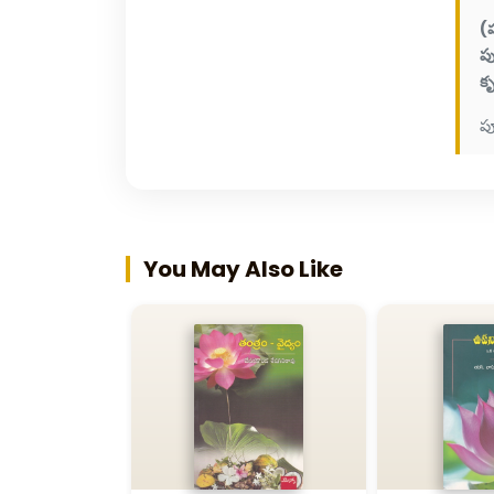
(
ప
కృ
ప
You May Also Like