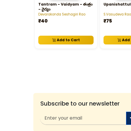
Tantram - Vaidyam - తంత్రం
Upanishattu
- వైద్యం
Devarakonda Seshagiri Rao
S.Vasudeva Rao
₹40
₹75
Add to Cart
Add 
Subscribe to our newsletter