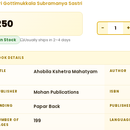
ri Gottimukkala Subramanya Sastri
₹250
−
+
In Stock
Usually ships in 2–4 days
OOK DETAILS
TLE
Ahobila Kshetra Mahatyam
AUTHOR
UBLISHER
Mohan Publications
ISBN
INDING
Papar Back
PUBLISHE
UMBER OF
199
LANGUAG
AGES