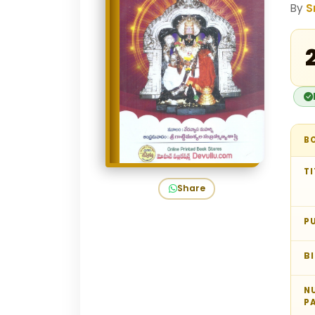
By
S
B
TI
Share
P
B
N
P