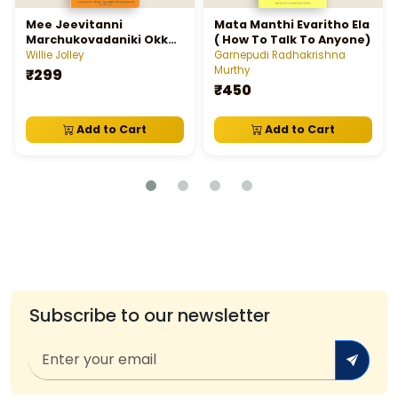
Mee Jeevitanni
Mata Manthi Evaritho Ela
Marchukovadaniki Okka
( How To Talk To Anyone)
Nimisham Chalu
Willie Jolley
Garnepudi Radhakrishna
Murthy
₹299
₹450
Add to Cart
Add to Cart
Subscribe to our newsletter