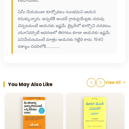
లేకపోయింది.”
ఏమీ చేయకుండా కూర్చోవటం సులభమని ఆయన
కనుక్కున్నారు. అప్పటికీ అండర్ గ్రాడ్యుయేట్లకు చదువు
చెప్పటమంటే ఆయనకు ఇష్టమే. లైబ్రరీలో కూర్చొని చదవటం,
యూనివర్సిటీ ఆవరణలో తిరగటం కూడా ఆయనకు ఇష్టమే.
పనిచేయటమంటే మాత్రం ఆయనకు గిట్టేది కాదు. 1940
దశాబ్దం చివరిలోకి................
View All
You May Also Like