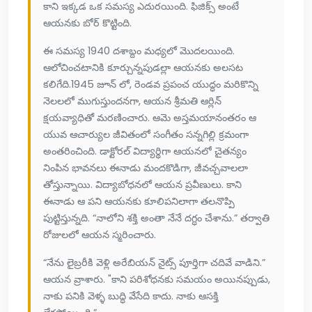
కాని ఇక్కడ ఒక సమస్య ఎదురయింది. ఫిజిక్స్ అంటే
ఆయనకు బోర్ కొట్టింది.
ఈ సమస్య 1940 దశాబ్దం మధ్యలో మొదలయింది.
ఆలోచించటానికి కూర్చున్నపుడల్లా ఆయనకు అలసట
కలిగేది.1945 జూన్ లో, రెండవ ప్రపంచ యుద్ధం మరికొన్ని
నెలలలో ముగుస్తుందనగా, ఆయన శ్రీమతి ఆర్లిన్
క్షయవ్యాధితో మరణించారు. ఆమె అస్తమయానంతరం ఆ
యువ ఆచార్యుల జీవితంలో సంగీతం సన్నగిల్లి క్రమంగా
అంతరించింది. డాక్టోరల్ విద్యార్థిగా ఆయనలో చైతన్యం
నింపిన భావనలు ఈనాడు మందకొడిగా, జీవచ్చవాలలా
తోస్తున్నాయి. విద్యాబోధనలో ఆయన ప్రవీణులు. కాని
ఈనాడు ఆ పని ఆయనకు కూలిపనిలాగా తలనొప్పి
పుట్టిస్తున్నది. “నాలోని శక్తి అంతా నేనే దగ్ధం చేశాను.” తర్వాతి
రోజులలో ఆయన స్మరించారు.
“నేను లైబ్రరీకి వెళ్లి అరేబియన్ నైట్స్ పూర్తిగా చదివే వాడిని.”
ఆయన వ్రాశారు. "కాని పరిశోధనకు సమయం అయినప్పుడు,
నాకు పనికి వెళ్ళ బుద్ధి వేసేది కాదు. నాకు ఆసక్తి