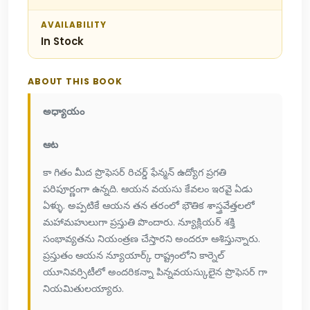
AVAILABILITY
In Stock
ABOUT THIS BOOK
అధ్యాయం
ఆట
కా గితం మీద ప్రొఫెసర్ రిచర్డ్ ఫేన్మన్ ఉద్యోగ ప్రగతి
పరిపూర్ణంగా ఉన్నది. ఆయన వయసు కేవలం ఇరవై ఏడు
ఏళ్ళు. అప్పటికే ఆయన తన తరంలో భౌతిక శాస్త్రవేత్తలలో
మహామహులుగా ప్రస్తుతి పొందారు. న్యూక్లియర్ శక్తి
సంభావ్యతను నియంత్రణ చేస్తారని అందరూ ఆశిస్తున్నారు.
ప్రస్తుతం ఆయన న్యూయార్క్ రాష్ట్రంలోని కార్నెల్
యూనివర్సిటీలో అందరికన్నా పిన్నవయస్కులైన ప్రొఫెసర్ గా
నియమితులయ్యారు.