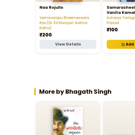
Naa Rojullo
Samarasheel
Vanita Kamal
Vemavarapu Bheemeswara
Acharya Yarla
Rao (Dr. R.K.Narayan Aatma
Prasad
Katha)
₹100
₹200
View Details
Add 
More by Bhagath Singh