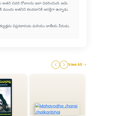
ంధు అతని చివరి రోజులను ఇలా వివరించింది. ఆమె
ి ముందు అతనిని కలవడానికి ఆసక్తిగా ఉన్నాడు.
త్యుత్తమ విప్లవకారుడు మరియు జాతీయ వీరుడు,
View All