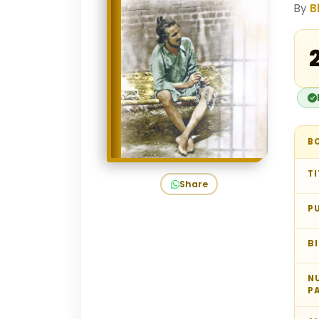
By
B
B
TI
Share
P
B
N
P