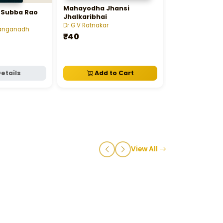
Mahayodha Jhansi
Jeevanayanam
 Subba Rao
Jhalkaribhai
Dr G V Ratnakar
Dasarathi Rang
anganadh
₹40
₹500
etails
Add to Cart
Add t
View All