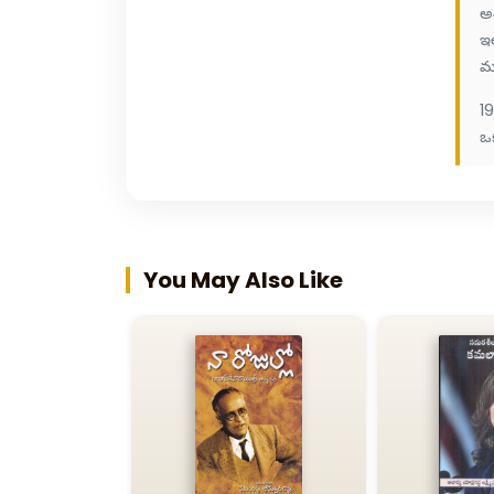
అం
ఇల
మర
1
ఒక
You May Also Like