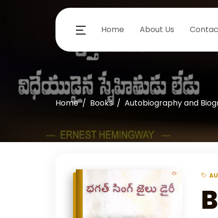
Home
About Us
Contac
Home
Books
Autobiography and Bio
AU
B