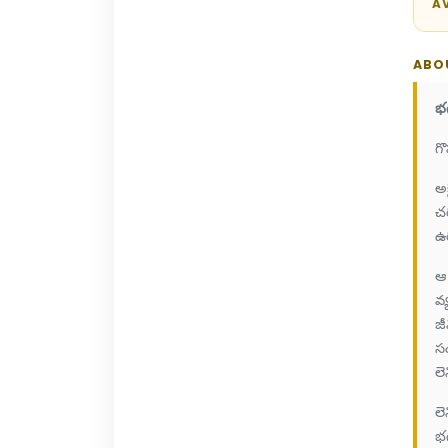
AV
ABO
భగ
గొ
అక
చర
ఉర
ఆ 
వ్
జ
సం
లె
ల
భగ