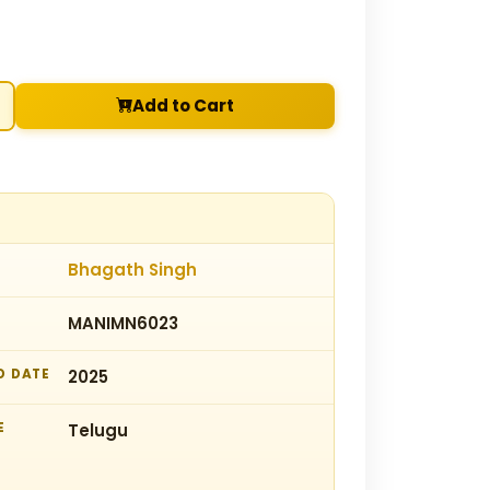
Add to Cart
Bhagath Singh
MANIMN6023
D DATE
2025
E
Telugu