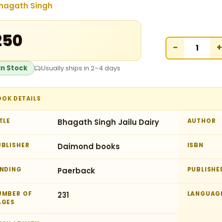
hagath Singh
₹250
−
+
In Stock
Usually ships in 2–4 days
OOK DETAILS
TLE
Bhagath Singh Jailu Dairy
AUTHOR
UBLISHER
Daimond books
ISBN
INDING
Paerback
PUBLISHE
UMBER OF
231
LANGUAG
AGES