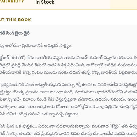
AILABILITY
In Stock
UT THIS BOOK
త్ సింగ్ జైలు డైరీ
ప్ప ఆలోచనా ప్రయాణానికి అరుదైన సాక్ష్యం.
్టోబర్ 1967లో, నేను భారతీయ విప్లవకారుడు విజయ్ కుమార్ సిన్హాను కలిశాను. 1929
ిత్రలో ప్రసిద్ధి చెందిన కేసులో అతనికి శిక్ష విధించింది. ఆ రోజుల్లో జరిగిన సంఘటన
ితీయడానికి కొన్ని గంటల ముందు వరకు చదువుతున్న గొప్ప భారతీయ విప్లవకారుడు భగ
ధైర్యవంతునికి ఎంత అద్వితీయమైన సంకల్ప శక్తి ఉంది! ఆ వివరించలేని పరిస్థితుల్ల
యక్తిత్వం యొక్క ప్రభావం చాలా బలంగా ఉంది, మారుమూల భారతదేశంలోని మరణశిక్ష ఖ
ీవితాన్ని ఇచ్చే మూలం నుండి సిప్ చేస్తున్నట్లుగా చదివారు. ఉదయం సమయం అ
వత్సరాల ఐదు నెలల ఇరవై ఆరు రోజులు. లాహోర్లోని ఒక వార్తాపత్రికను చూస్తున్నప
నిన్ జీవిత చరిత్ర గురించి ఒక వ్యాసంపై పడ్డాయి.
ెనిన్ మీద ఒక పుస్తకం... ఏదయినా చదవాలనుకున్నాడు. వలసవాద "కోర్టు" తన 
త్ సింగ్కు తెలుసు. తన ప్రియమైన వారిని చివరి చూపు చూడాలనేది మనిషి యొక్క గొ