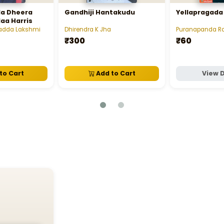
a Dheera
Gandhiji Hantakudu
Yellapragada
aa Harris
gadda Lakshmi
Dhirendra K Jha
Puranapanda R
₹300
₹60
to Cart
Add to Cart
View D