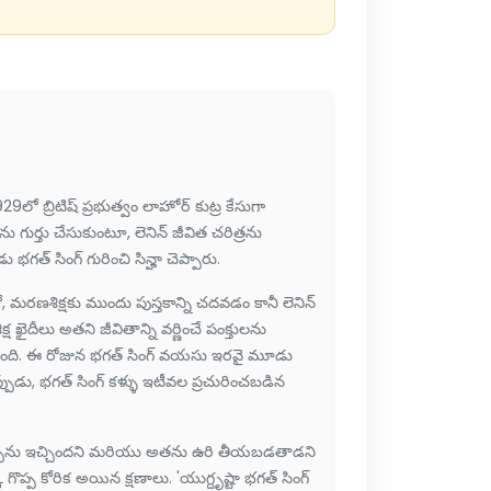
లో బ్రిటిష్ ప్రభుత్వం లాహోర్ కుట్ర కేసుగా
లను గుర్తు చేసుకుంటూ, లెనిన్ జీవిత చరిత్రను
త్ సింగ్ గురించి సిన్హా చెప్పారు.
ో, మరణశిక్షకు ముందు పుస్తకాన్ని చదవడం కానీ లెనిన్
ైదీలు అతని జీవితాన్ని వర్ణించే పంక్తులను
యింది. ఈ రోజున భగత్ సింగ్ వయసు ఇరవై మూడు
్పుడు, భగత్ సింగ్ కళ్ళు ఇటీవల ప్రచురించబడిన
తీర్పును ఇచ్చిందని మరియు అతను ఉరి తీయబడతాడని
ప్ప కోరిక అయిన క్షణాలు. 'యుగ్దృష్టా భగత్ సింగ్