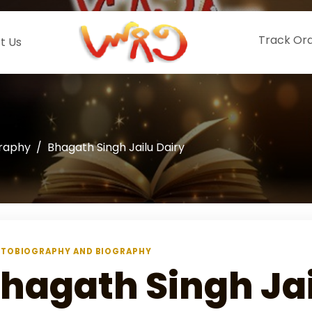
Track Or
t Us
graphy
Bhagath Singh Jailu Dairy
TOBIOGRAPHY AND BIOGRAPHY
hagath Singh Jai