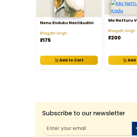
Ma Netturu 
Nenu Enduku Nastikudini
Bhagath Singh
Bhagath Singh
₹200
₹175
Add to Cart
Add 
Subscribe to our newsletter