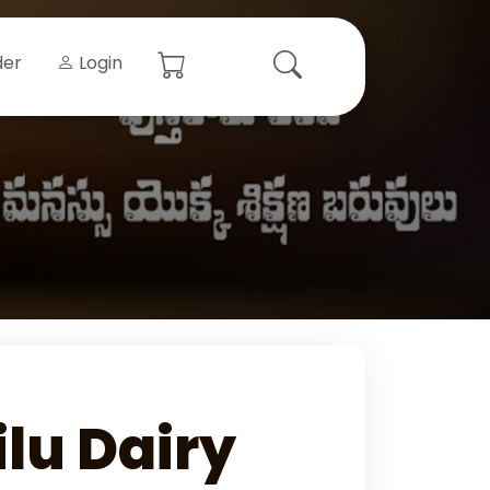
der
Login
lu Dairy