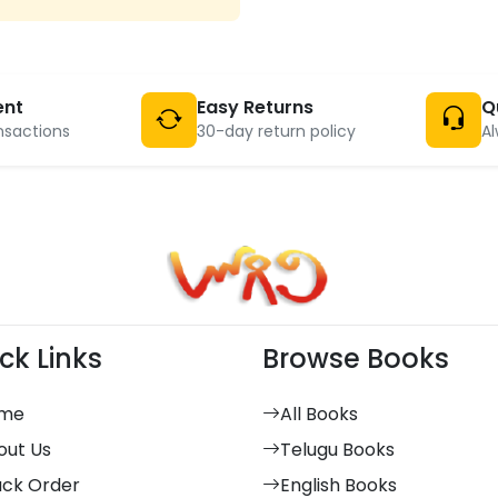
ent
Easy Returns
Q
nsactions
30-day return policy
Al
ck Links
Browse Books
me
All Books
out Us
Telugu Books
ack Order
English Books