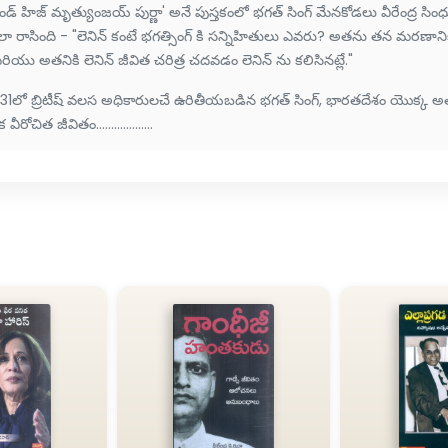
డ్ హిజ్ మృత్యుంజయ్ పుర్ణా' అనే పుస్తకంలో భగత్ సింగ్ మేనకోడలు వీరేంద్ర సి
ా రాసింది - "లెనిన్ కంటే భగత్సింగ్ కి సన్నిహితులు ఎవరు? అతను తన మరణానిక
ియు అతనికి లెనిన్ జీవిత చరిత్ర చదవడం లెనిన్ ను కలిసినట్లే."
931లో బ్రిటీష్ వలస అధికారులచే ఉరితీయబడిన భగత్ సింగ్, భారతదేశం యొక్క అ
 వీరోచిత జీవితం...................