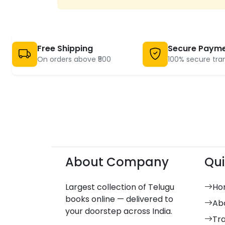
Free Shipping
Secure Paym
On orders above ₹500
100% secure tra
About Company
Qui
Largest collection of Telugu
Ho
books online — delivered to
Ab
your doorstep across India.
Tr