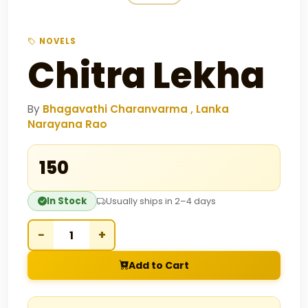
NOVELS
Chitra Lekha
By
Bhagavathi Charanvarma , Lanka
Narayana Rao
₹150
In Stock
Usually ships in 2–4 days
−
+
Add to Cart