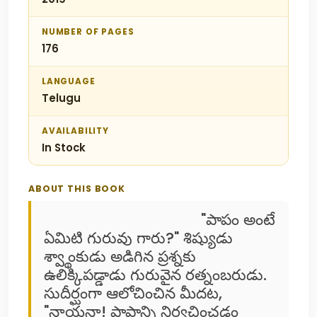
NUMBER OF PAGES
176
LANGUAGE
Telugu
AVAILABILITY
In Stock
ABOUT THIS BOOK
"పాపం అంటే
ఏమిటి గురువు గారు?" శిష్యుడు
శ్వ్థాంకుడు అడిగిన ప్రశ్నకు
ఉలిక్కిపడ్డాడు గురువైన రత్నంబరుడు.
సుదీర్ఘంగా ఆలోచించిన మీదట,
"నాయనా! పాపాన్ని నిర్వచించడం