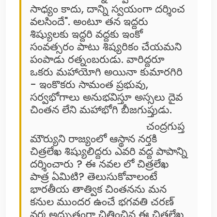
సాధ్యం కాదు, దాన్ని స్వయంగా దర్శించ
వలసిందే". అంటూ తన ఇద్దరు
శిష్యులకు ఇద్దరి వద్దకు ఇంకో
సంవత్సరం పాటు శిష్యరికం చేయమని
పంపాడు రత్నంబరుడు. వారిద్దరూ
ఒకరు మహాయోగి అయినా కుమారగిరి
- ఇంకొకరు సామంత ప్రభువు,
సర్వభోగాలు అనుభవిస్తూ అస్సలు దైవ
చింతన లేని మహాభోగి బీజగుప్తుడు.
చంద్రగుప్త
మౌర్యుని రాజ్యంలో ఆస్థాన నర్తకి
చిత్రలేఖ శిష్యులిద్దరు ఎవరి వద్ద పాపాన్ని
దర్శించారు ? ఈ నవల లో చిత్రలేఖ
పాత్ర ఏమిటి? తెలుసుకోవాలంటే
భారతీయ తాత్విక చింతనను మన
కనుల ముందర ఉంచే భగవతి చరణ్
వర్మ అద్భుతంగా చిత్రించిన ఈ చిత్రలేఖ