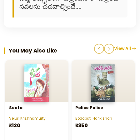
నవలను చదవాల్సిందే....
View All
You May Also Like
Seeta
Police Police
Veluri Krishnamurty
Bodapati Harikishan
₹120
₹350