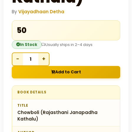
By
Vijayadhaan Detha
₹50
In Stock
Usually ships in 2–4 days
−
+
Add to Cart
BOOK DETAILS
TITLE
Chowboli (Rajasthani Janapadha
Kathalu)