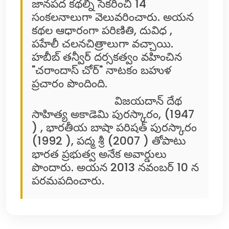
జానపద కథల్ని సేకరించి 14
సంకలనాలుగా వెలువరించారు. అయన
కథల ఆధారంగా పరిణితి, దువిధ ,
పహేలీ చలనచిత్రాలుగా వచ్చాయి.
హబీబ్ తన్వీర్ దర్సకత్వం వహించిన
"చరాందాస్ చోర్" నాటకం బహుళ
ప్రచారం పొందింది.
విజయదాన్ దేథ
సాహిత్య అకాడెమి పురస్కారం, (1947
) , భారతీయ బాషా పరిషత్ పురస్కారం
(1992 ), పద్మ శ్రీ (2007 ) తోపాటు
భారత ప్రభుత్వ అనేక అవార్డులు
పొందారు. అయన 2013 నవంబర్ 10 న
పరమపదించారు.