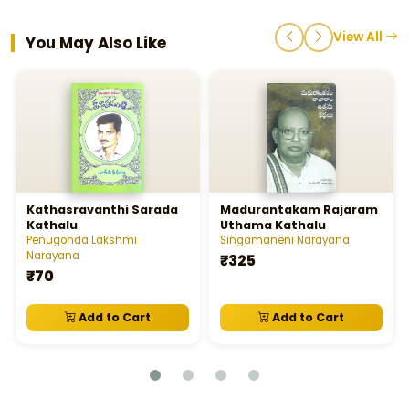
View All
You May Also Like
Kathasravanthi Sarada
Madurantakam Rajaram
Kathalu
Uthama Kathalu
Penugonda Lakshmi
Singamaneni Narayana
Narayana
₹325
₹70
Add to Cart
Add to Cart