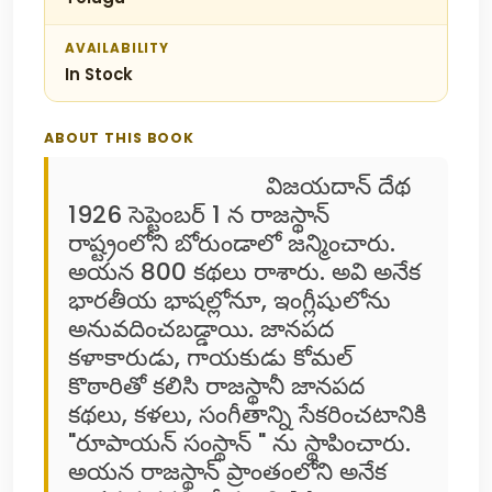
AVAILABILITY
In Stock
ABOUT THIS BOOK
విజయదాన్ దేథ
1926 సెప్టెంబర్ 1 న రాజస్థాన్
రాష్ట్రంలోని బోరుండాలో జన్మించారు.
అయన 800 కథలు రాశారు. అవి అనేక
భారతీయ భాషల్లోనూ, ఇంగ్లీషులోను
అనువదించబడ్డాయి. జానపద
కళాకారుడు, గాయకుడు కోమల్
కొఠారితో కలిసి రాజస్థానీ జానపద
కథలు, కళలు, సంగీతాన్ని సేకరించటానికి
"రూపాయన్ సంస్థాన్ " ను స్థాపించారు.
అయన రాజస్థాన్ ప్రాంతంలోని అనేక