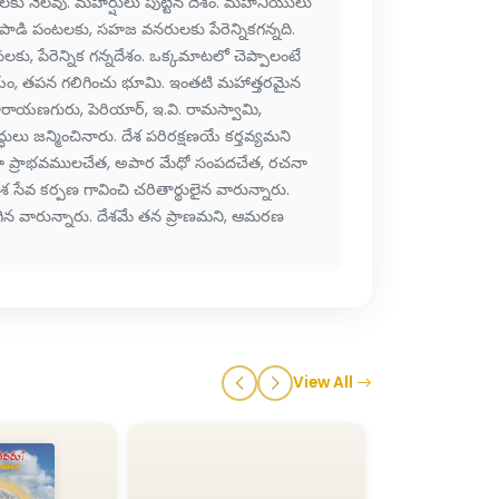
కు నెలవు. మహర్షులు పుట్టిన దేశం. మహనీయులు
పాడి పంటలకు, సహజ వనరులకు పేరెన్నికగన్నది.
ు, పేరెన్నిక గన్నదేశం. ఒక్కమాటలో చెప్పాలంటే
రయం, తపన గలిగించు భూమి. ఇంతటి మహాత్తరమైన
ారాయణగురు, పెరియార్, ఇ.వి. రామస్వామి,
ధులు జన్మించినారు. దేశ పరిరక్షణయే కర్తవ్యమని
జ్ఞా ప్రాభవములచేత, అపార మేధో సంపదచేత, రచనా
ేవ కర్పణ గావించి చరితార్థులైన వారున్నారు.
న వారున్నారు. దేశమే తన ప్రాణమని, ఆమరణ
View All