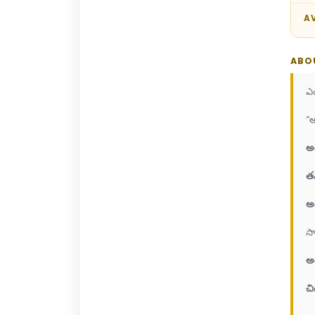
AV
ABO
ఎ
“అ
అద
త
అద
స
అద
చి