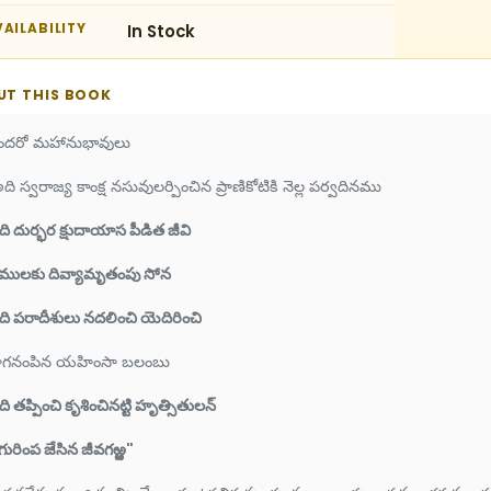
AILABILITY
In Stock
UT THIS BOOK
ందరో మహానుభావులు
ది స్వరాజ్య కాంక్ష నసువులర్పించిన ప్రాణికోటికి నెల్ల పర్వదినము
ి దుర్భర క్షుదాయాస పీడిత జీవి
ములకు దివ్యామృతంపు సోన
ి పరాదీశులు నదలించి యెదిరించి
ాగనంపిన యహింసా బలంబు
ి తప్పించి కృశించినట్టి హృత్సితులన్
గురింప జేసిన జీవగఱ్ఱ"