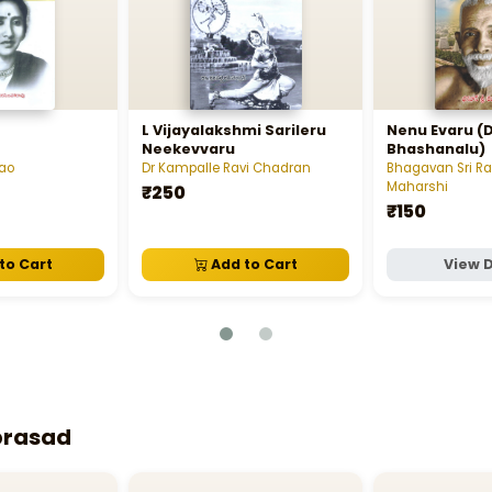
L Vijayalakshmi Sarileru
Nenu Evaru (
Neekevvaru
Bhashanalu)
ao
Dr Kampalle Ravi Chadran
Bhagavan Sri 
Maharshi
₹250
₹150
to Cart
Add to Cart
View D
prasad