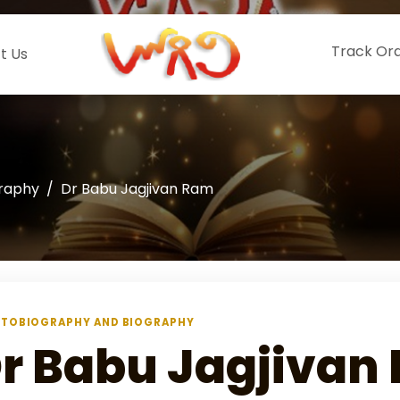
Track Or
t Us
graphy
Dr Babu Jagjivan Ram
TOBIOGRAPHY AND BIOGRAPHY
r Babu Jagjivan