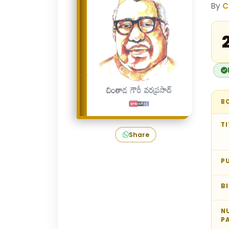
By
C
B
TI
Share
P
B
N
P