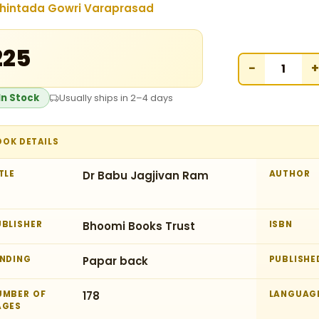
hintada Gowri Varaprasad
₹225
−
+
In Stock
Usually ships in 2–4 days
OOK DETAILS
TLE
Dr Babu Jagjivan Ram
AUTHOR
UBLISHER
Bhoomi Books Trust
ISBN
INDING
Papar back
PUBLISHE
UMBER OF
178
LANGUAG
AGES