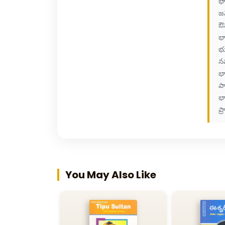
భ
జ
ఔష
భ
భూ
నవ
భ
పా
భ
ప్
You May Also Like