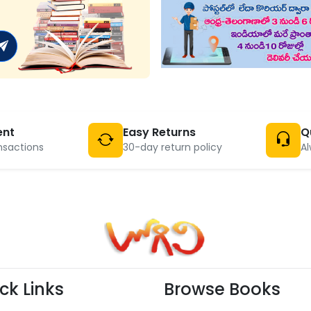
ent
Easy Returns
Q
nsactions
30-day return policy
Al
ck Links
Browse Books