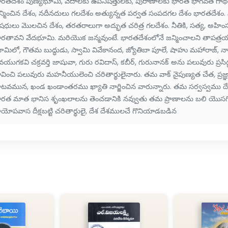
ారతదేశం పుణ్యభూమి, వేదాలకు ఉపనిషత్తులకు, పురాణాలకు భారత భాగవత గాథల
న్మించిన దేశం, నదీనదులు గలదేశం అత్యున్నత పర్వత సంపదగల దేశం భారతదేశం. 
ధులు మొలచిన దేశం, తరతరాలుగా అద్భుత చరిత్ర గలదేశం. నీతికి, సత్య, అహింసలక
ారతావని వేదభూమి. మరియొక జన్మవుంటే. భారతదేశంలోనే జన్మించాలని తాపత్
మిలో, గౌతమ బుద్ధుడు, స్వామి వివేకానంద, జ్యోతిబా పూలే, షాహు మహారాజ్, న
యుగకవి చక్రవర్తి జాషువా, గురు రవిదాస్, కబీర్, గురునానక్ అను పలువురు ప్రసిద్
ావించి పలువురు మహనీయులెంచి చరితార్థులైనారు. తమ వాక్ నైపుణ్యత చేత, ప్ర
టవమున, ఖండ ఖండాంతరము ఖ్యాతి నార్జించిన వారున్నారు. తమ సర్వస్వము దేశ స
ారత మాత భానిస శృంఖలాలను తెంచడానికి నవ్వుతు తమ ప్రాణాలను బలి యొసగి
రాయోపవాస దీక్షబట్టి చరితార్థులై, దేశ దేశములచే గొనియాడబడిన