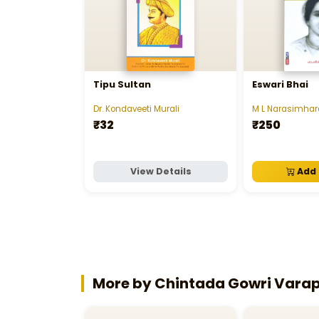
Tipu Sultan
Eswari Bhai
Dr. Kondaveeti Murali
M L Narasimhar
₹32
₹250
View Details
Add 
More by Chintada Gowri Vara