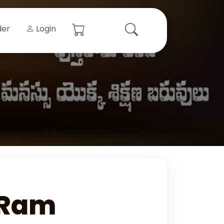
der
Login
 Ram