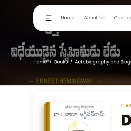
Home
About Us
Contac
Home
Books
Autobiography and Bio
AU
D