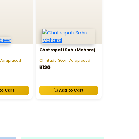
Chatrapati Sahu Maharaj
 Varaprasad
Chintada Gowri Varaprasad
₹120
to Cart
Add to Cart