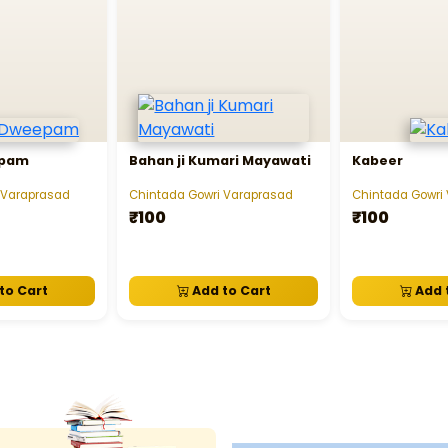
epam
Bahan ji Kumari Mayawati
Kabeer
 Varaprasad
Chintada Gowri Varaprasad
Chintada Gowri
₹100
₹100
to Cart
Add to Cart
Add 