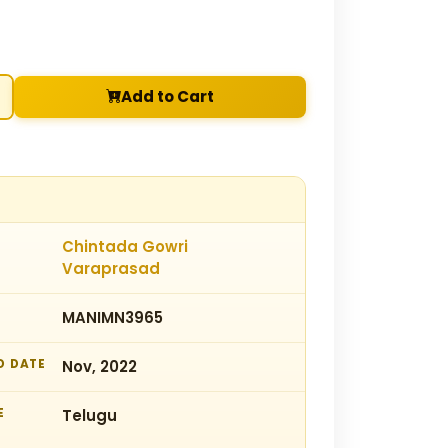
Add to Cart
Chintada Gowri
Varaprasad
MANIMN3965
D DATE
Nov, 2022
E
Telugu