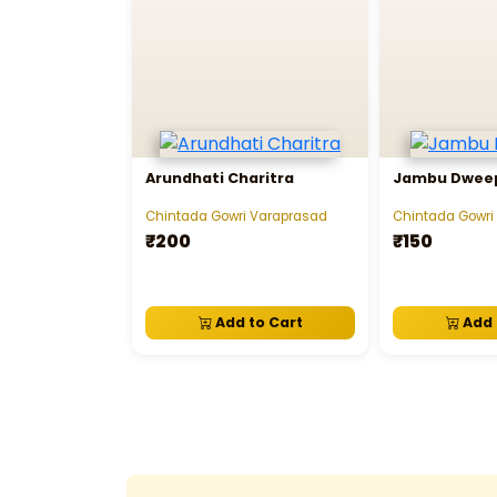
Arundhati Charitra
Jambu Dwe
Chintada Gowri Varaprasad
Chintada Gowri
₹200
₹150
Add to Cart
Add 