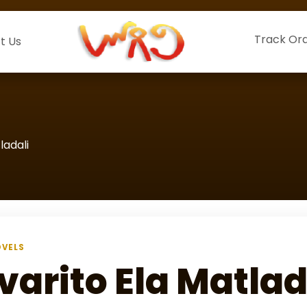
Track Or
t Us
ladali
VELS
varito Ela Matlad