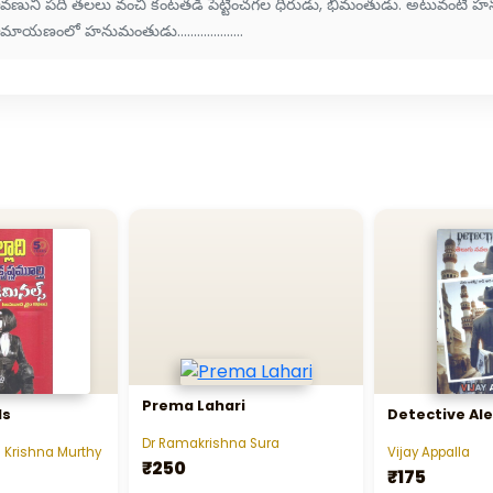
ావణుని పది తలలు వంచి కంటతడి పెట్టించగల ధీరుడు, భీమంతుడు. అటువంటి హన
మాయణంలో హనుమంతుడు....................
Prema Lahari
ls
Detective Al
Dr Ramakrishna Sura
 Krishna Murthy
Vijay Appalla
₹250
₹175