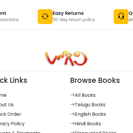
ent
Easy Returns
Q
nsactions
30-day return policy
Al
ck Links
Browse Books
me
All Books
out Us
Telugu Books
ack Order
English Books
vacy Policy
Hindi Books