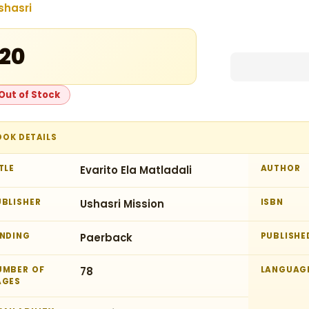
shasri
120
Out of Stock
OOK DETAILS
TLE
Evarito Ela Matladali
AUTHOR
UBLISHER
Ushasri Mission
ISBN
INDING
Paerback
PUBLISHE
UMBER OF
78
LANGUAG
AGES