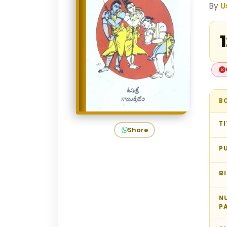
By
U
₹
B
TI
Share
P
B
N
P