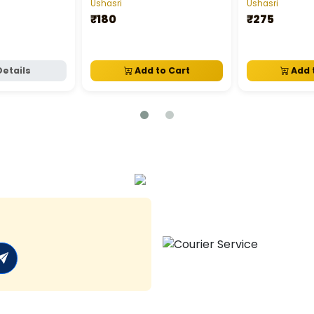
Ushasri
Ushasri
₹180
₹275
Details
Add to Cart
Add 