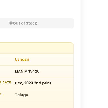
Out of Stock
Ushasri
MANIMN5420
D DATE
Dec, 2023 2nd print
E
Telugu