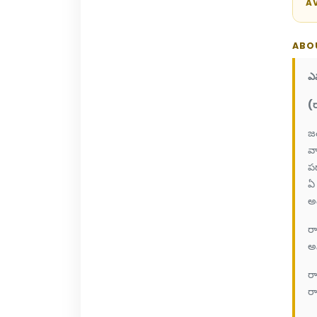
AV
ABO
ఎ
(
జం
వా
ప
ఏ
అ
ర
అ
ర
ర