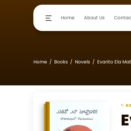
Home
About Us
Contac
Home
Books
Novels
Evarito Ela Mat
NO
E