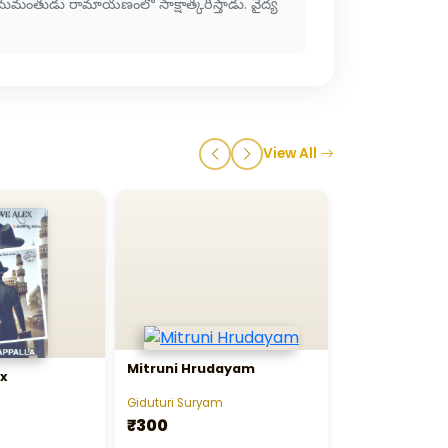
ుమంతుడు రామాయణంలో సాక్షాత్కరిస్తాడు. వైద్య
View All
Mitruni Hrudayam
ex
Sandya Raga
Giduturi Suryam
Karri Gangu Nai
₹300
₹150