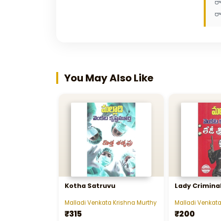
ర
రా
You May Also Like
Kotha Satruvu
Lady Crimina
Malladi Venkata Krishna Murthy
Malladi Venkata
₹315
₹200