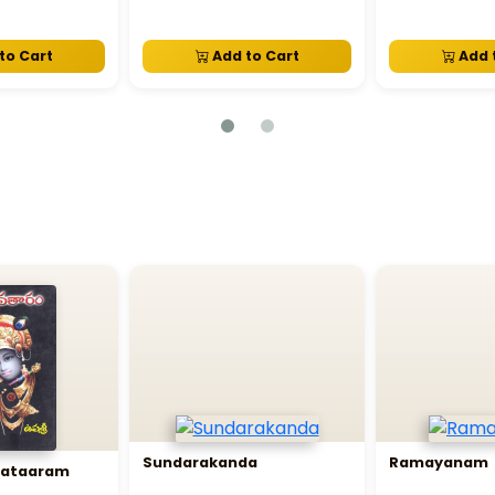
to Cart
Add to Cart
Add 
Sundarakanda
Ramayanam
vataaram