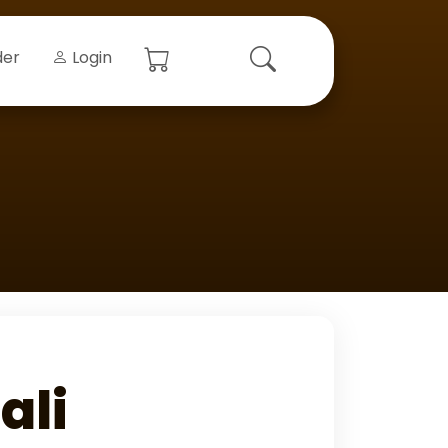
der
Login
ali