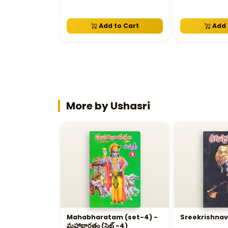
Add to Cart
Add 
More by Ushasri
Mahabharatam (set-4) -
Sreekrishna
మహాభారతం (సెట్ -4)