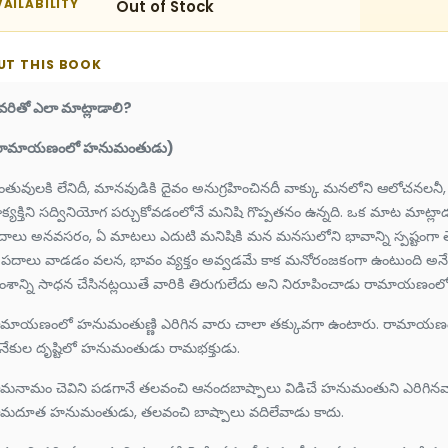
AILABILITY
Out of Stock
UT THIS BOOK
వరితో ఎలా మాట్లాడాలి?
రామాయణంలో హనుమంతుడు)
తువులకి లేనిదీ, మానవుడికి దైవం అనుగ్రహించినదీ వాక్కు మనలోని ఆలోచనలనీ, భావ
క్యక్తిని సద్వినియోగ పర్చుకోవడంలోనే మనిషి గొప్పతనం ఉన్నది. ఒక మాట మాట
దాలు అనవసరం, ఏ మాటలు ఎదుటి మనిషికి మన మనసులోని భావాన్ని స్పష్టంగా తెల
 పదాలు వాడడం వలన, భావం వ్యక్తం అవ్వడమే కాక మనోరంజకంగా ఉంటుంది అనే 
ంశాన్ని సాధన చేసినట్లయితే వారికి తిరుగులేదు అని నిరూపించాడు రామాయణ
ామాయణంలో హనుమంతుణ్ణి ఎరిగిన వారు చాలా తక్కువగా ఉంటారు. రామాయణం చద
నేకుల దృష్టిలో హనుమంతుడు రామభక్తుడు.
ామనామం చెవిని పడగానే తలవంచి ఆనందబాష్పాలు విడిచే హనుమంతుని ఎరిగినవ
ామదూత హనుమంతుడు, తలవంచి బాష్పాలు వదిలేవాడు కాదు.