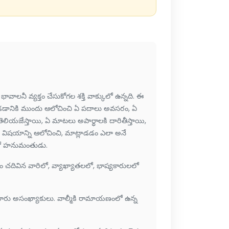
ాలనీ వ్యక్తం చేసుకోగల శక్తి వాక్కులో ఉన్నది. ఈ
్లాడడానికి ముందు ఆలోచించి ఏ పదాలు అవసరం, ఏ
ియజేస్తాయి, ఏ మాటలు అపార్థాలకి దారితీస్తాయి,
విషయాన్ని ఆలోచించి, మాట్లాడడం ఎలా అనే
ంలో హనుమంతుడు.
ివిన వారిలో, వ్యాఖ్యాతలలో, భాష్యకారులలో
ారు అసంఖ్యాకులు. వాల్మీకి రామాయణంలో ఉన్న