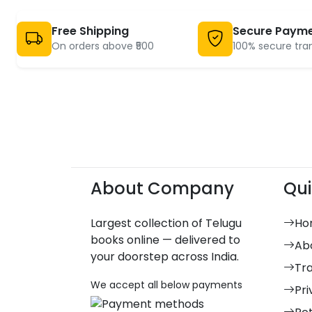
Free Shipping
Secure Paym
On orders above ₹500
100% secure tra
About Company
Qui
Largest collection of Telugu
Ho
books online — delivered to
Ab
your doorstep across India.
Tr
We accept all below payments
Pri