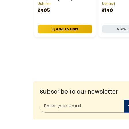
Ushasri
Ushasri
₹405
₹140
Add to Cart
View 
Subscribe to our newsletter