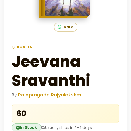
Share
NOVELS
Jeevana
Sravanthi
By
Polapragada Rajyalakshmi
₹60
In Stock
Usually ships in 2–4 days