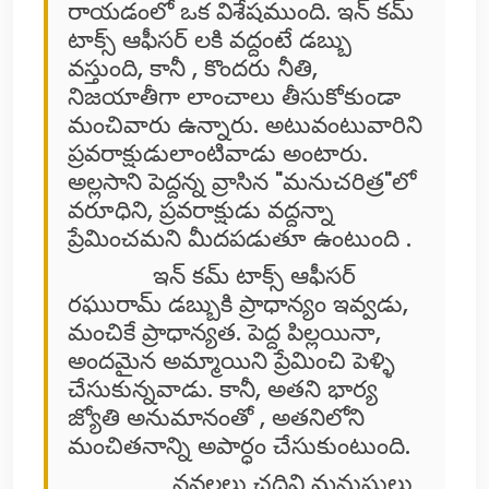
రాయడంలో ఒక విశేషముంది. ఇన్ కమ్
టాక్స్ ఆఫీసర్ లకి వద్దంటే డబ్బు
వస్తుంది, కానీ , కొందరు నీతి,
నిజయాతీగా లాంచాలు తీసుకోకుండా
మంచివారు ఉన్నారు. అటువంటువారిని
ప్రవరాక్షుడులాంటివాడు అంటారు.
అల్లసాని పెద్దన్న వ్రాసిన "మనుచరిత్ర"లో
వరూధిని, ప్రవరాక్షుడు వద్దన్నా
ప్రేమించమని మీదపడుతూ ఉంటుంది .
ఇన్ కమ్ టాక్స్ ఆఫీసర్
రఘురామ్ డబ్బుకి ప్రాధాన్యం ఇవ్వడు,
మంచికే ప్రాధాన్యత. పెద్ద పిల్లయినా,
అందమైన అమ్మాయిని ప్రేమించి పెళ్ళి
చేసుకున్నవాడు. కానీ, అతని భార్య
జ్యోతి అనుమానంతో , అతనిలోని
మంచితనాన్ని అపార్ధం చేసుకుంటుంది.
నవలలు చదివి మనుషులు