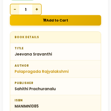
−
+
Add to Cart
BOOK DETAILS
TITLE
Jeevana Sravanthi
AUTHOR
Polapragada Rajyalakshmi
PUBLISHER
Sahithi Prachuranalu
ISBN
MANIMN1085