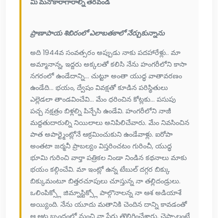
మీ మనోకారాగారాల్ని తెరవండి
ప్రాణాపాయ శిబిరంలో ఎలాబతకాలో నేర్చుకున్నాను
అది 1944వ సంవత్సరం అప్పుడు నాకు పదహారేళ్లు.. మా
అమ్మానాన్న, ఇద్దరు అక్కలతో కలిసి నేను హంగరీలోని కాసా
నగరంలో ఉండేదాన్ని... చుట్టూ అంతా యుద్ధ వాతావరణం
ఉండేది... భయం, ద్వేషం వివక్షతో కూడిన పరిస్థితులు
ఎల్లెడలా తాండవించేవి... మేం ధరించిన కోట్లకు... పసుపు
పచ్చ నక్షత్రం బిళ్లల్ని పిన్చేసి ఉండేవి. హంగరీలోని నాజీ
మద్దతుదారుల్ని నియిలాలు అనిపిలిచేవారు. మేం నివసించిన
పాత అపార్ట్మెంట్లోనే ఆక్రమించుకుని ఉండేవాళ్లు. ఐరోపా
అంతటా జర్మనీ ప్రాబల్యం విస్తరించటం గురించీ, యుద్ధ
భూమి గురించి వార్తా పత్రికల నిండా నిండిన కథనాలు మాకు
భయం కల్గించేవి. మా ఇంట్లో ఉన్న టేబుల్ దగ్గర బిక్కు
బిక్కుమంటూ బిత్తరచూపులు చూస్తున్న నా తల్లిదండ్రులు.
ఒలింపిక్స్లో జిమ్నాస్టిక్స్లో పాల్గొనాలన్న నా ఆశ అడియాశే
అయ్యింది. నేను యూదు మతానికి చెందిన దాన్ని కావడంతో
ఆ ఆట బృందంలో నుంచి నా పేరు తొలిగించేశారు. చెప్పాలంటే