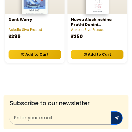
Dont Worry
Nuvvu Alochinchina
Prathi Danini
Nammavadhu ( Dont
Aakella Siva Prasad
Aakella Siva Prasad
Believe Everything You
₹299
₹250
Think)
Add to Cart
Add to Cart
Subscribe to our newsletter