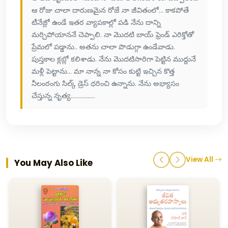
ఆ రోజు చాలా దారుణమైన రోజే నా జీవితంలో... కాకపోతే
టీనేజ్లో ఉండే ఇతర వ్యాపకాల్లో పడి నేను దాన్ని
మర్చిపోయాననే చెప్పాలి. నా మొదటి బాయ్ ఫ్రెండ్ ఎరిక్తోతో
ప్రేమలో పడ్డాను.. అతను చాలా పొడుగ్గా ఉండేవాడు.
పుస్తకాల క్లబ్లో కలిశాడు. నేను మొదటిసారిగా పెట్టిన ముద్దునే
మళ్లీ పెట్టాను... మా నాన్న నా కోసం కుట్టి ఇచ్చిన కొత్త
నీలంరంగు సిల్క్ డ్రెస్ ధరించి ఉన్నాను. నేను అభ్యాసం
చేస్తున్న నృత్య................
View All
You May Also Like