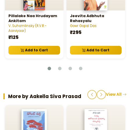
Pillalake Naa Hrudayam
Jeevita Adbhuta
Ankitam
Rahasyalu
V. Suhomlinsky (R.V.R.-
Gowr Gopal Das
Aarviyaar)
₹295
₹125
Add to Cart
Add to Cart
View All
More by Aakella Siva Prasad