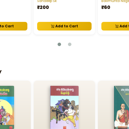
Sandeep Sk
Bollimunta Nag
₹200
₹60
to Cart
Add to Cart
Add 
y