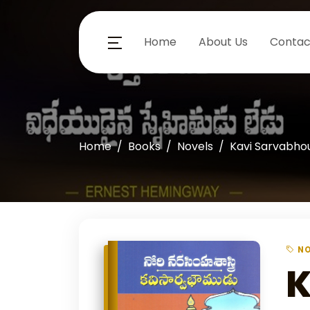
Home
About Us
Contac
Home
Books
Novels
Kavi Sarvabh
NO
K