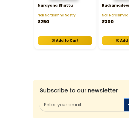
Narayana Bhattu
Rudramadev
Nori Narasimha Sastry
Nori Narasimha 
₹250
₹300
Add to Cart
Add 
Subscribe to our newsletter