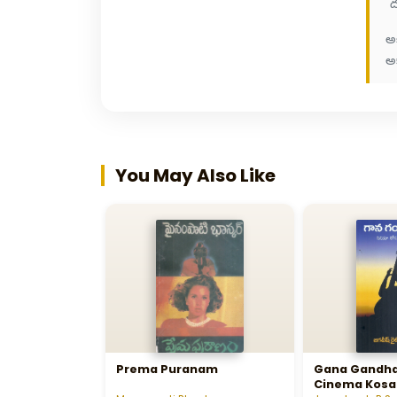
"ద
అ
అక్
You May Also Like
Prema Puranam
Gana Gandh
Cinema Kosa