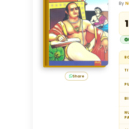
By
N
₹
B
TI
Share
P
B
N
P