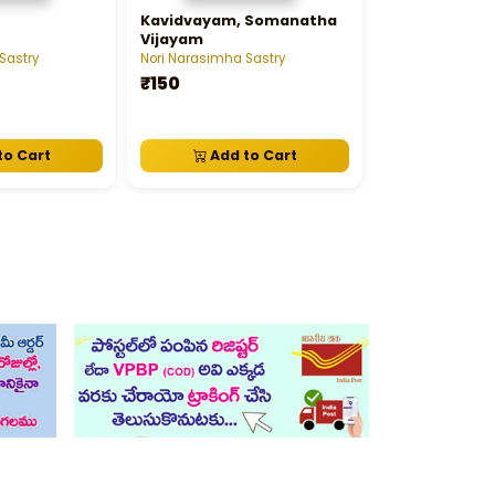
Kavidvayam, Somanatha
Vijayam
Sastry
Nori Narasimha Sastry
₹150
to Cart
Add to Cart