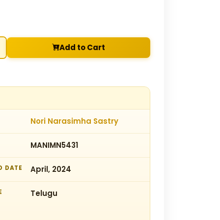
Add to Cart
Nori Narasimha Sastry
MANIMN5431
D DATE
April, 2024
E
Telugu