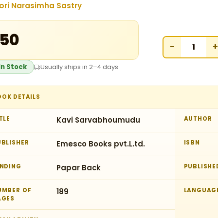
ori Narasimha Sastry
150
−
+
In Stock
Usually ships in 2–4 days
OOK DETAILS
TLE
Kavi Sarvabhoumudu
AUTHOR
UBLISHER
Emesco Books pvt.L.td.
ISBN
INDING
Papar Back
PUBLISHE
UMBER OF
189
LANGUAG
AGES