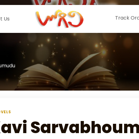
Track Or
t Us
oumudu
VELS
avi Sarvabhou