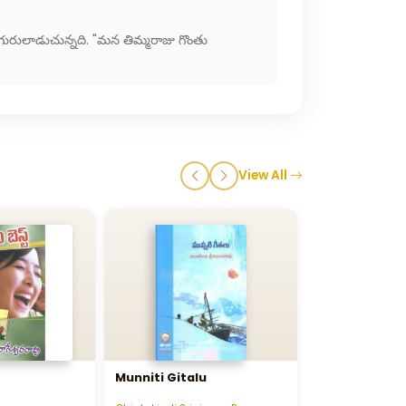
ురులాడుచున్నది. "మన తిమ్మరాజు గొంతు
View All
Munniti Gitalu
Telugu Naval
Vaividhyam