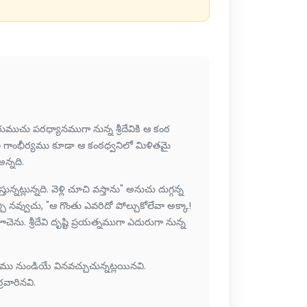
ుముచు పరధ్యానముగా నున్న శ్రీదేవికి ఆ కంఠ
వారల గాంభీర్యము కూడా ఆ కంఠధ్వనిలో మిళితమై
న్నది.
ట్లున్నది. వెళ్లి చూచి వస్తాను" అనుచు దుగ్గన్న
చి నవ్వుచు, "ఆ గొంతు ఎవరిదో పోల్చుకోలేవా అక్కా!
. శ్రీదేవి దృష్టి ప్రయత్నముగా ఎదురుగా నున్న
 నుండియే వినవచ్చుచున్నట్లయినవి.
రవారినవి.