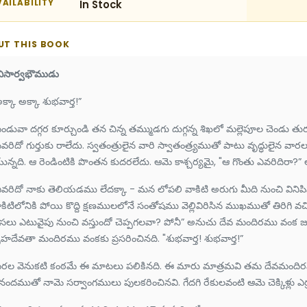
AILABILITY
In Stock
UT THIS BOOK
విసార్వభౌముడు
క్కా అక్కా శుభవార్త!”
డువా దగ్గర కూర్చుండి తన చిన్న తమ్ముడగు దుగ్గన్న శిఖలో మల్లెపూల చెండు తుర
వరిదో గుర్తుకు రాలేదు. స్వతంత్రులైన వారి స్వాతంత్ర్యముతో పాటు వృద్ధులైన 
న్నది. ఆ రెండింటికి పొంతన కుదరలేదు. ఆమె కాశ్చర్యమై, "ఆ గొంతు ఎవరిదిరా?” అ
వరిదో నాకు తెలియడము లేదక్కా - మన లోపలి వాకిటి అరుగు మీది నుంచి వినిపిస్తున్న
కిటిలోనికి పోయి కొద్ది క్షణములలోనే సంతోషము వెల్లివిరిసిన ముఖముతో తిరిగి వచ్
లు ఎటువైపు నుంచి వస్తుందో చెప్పగలవా? పోనీ” అనుచు దేవ మందిరము వంక జూచెను
హదేవతా మందిరము వంకకు ప్రసరించినది. "శుభవార్త! శుభవార్త!”
రల వెనుకటి కంఠమే ఈ మాటలు పలికినది. ఈ మారు మాత్రమవి తమ దేవమందిరము
ందముతో నామె సర్వాంగములు పులకరించినవి. గేదగి రేకులవంటి ఆమె చెక్కిళ్లు ఎర్