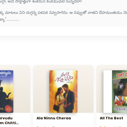
ుగ్గా, అది సాక్షాత్తుగా శంకరుని కంఠమువలె నున్నదిరా!"
క్క మాటలు విని దుగ్గన్న పకపక నవ్వసాగెను. ఆ నవ్వుతో నాతని దేహమంతయు నెగ
కా"...............
arvudu
Ala Ninnu Cheraa
All The Best
m Chitti