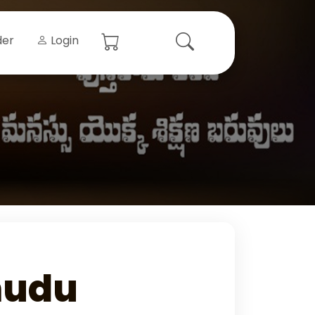
der
Login
mudu