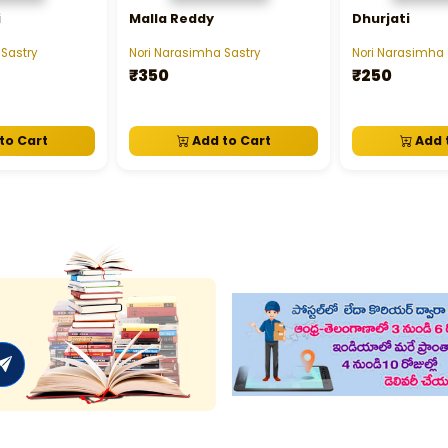
i
Malla Reddy
Dhurjati
Sastry
Nori Narasimha Sastry
Nori Narasimha 
₹350
₹250
to Cart
Add to Cart
Add 