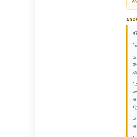
AV
ABO
క
"అ
మం
మె
యు
"ఎ
వా
అస
గృ
మ
ఆన