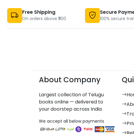
Free Shipping
Secure Paym
On orders above ₹500
100% secure tra
About Company
Qui
Largest collection of Telugu
Ho
books online — delivered to
Ab
your doorstep across India.
Tr
We accept all below payments
Pri
Re