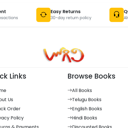
ent
Easy Returns
Q
nsactions
30-day return policy
Al
ck Links
Browse Books
me
All Books
out Us
Telugu Books
ack Order
English Books
vacy Policy
Hindi Books
turns & Payments
Discounted Books