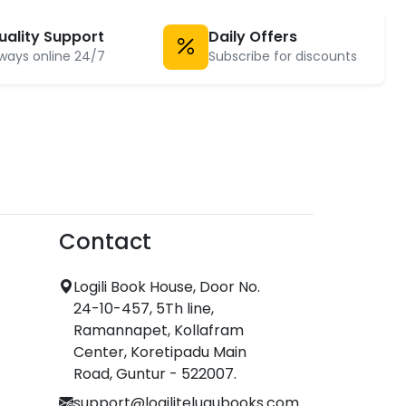
uality Support
Daily Offers
ways online 24/7
Subscribe for discounts
Contact
Logili Book House, Door No.
24-10-457, 5Th line,
Ramannapet, Kollafram
Center, Koretipadu Main
Road, Guntur - 522007.
support@logilitelugubooks.com