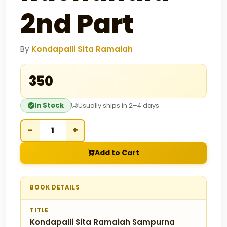
2nd Part
By
Kondapalli Sita Ramaiah
₹350
In Stock
Usually ships in 2–4 days
−
+
Add to Cart
BOOK DETAILS
TITLE
Kondapalli Sita Ramaiah Sampurna