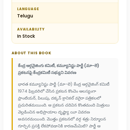
LANGUAGE
Telugu
AVAILABILITY
In Stock
ABOUT THIS BOOK
కేంద్ర ఆర్గనైజింగు కమిటీ, కమ్యూనిస్టు పార్టీ (మా-లె)
ప్రకటనపై కేంద్రకమిటీ సభ్యుని వివరణ
భారత కమ్యూనిస్టు పార్టీ (మా-లె) కేంద్ర ఆర్గనైజింగ్ కమిటీ
1974 ఫిబ్రవరిలో చేసిన ప్రకటన కొంచెం ఆలస్యంగా
ఫ్రాంటియర్, పిలుపు, దక్కన్ క్రానికల్ వగైరా పత్రికలలో
ప్రచురితమయింది. ఆ ప్రకటన చదివిన కొంతమంది మిత్రులు
వెల్లడించిన అభిప్రాయాల దృష్ట్యా యీ వివరణ
అవసరమయింది. మొత్తం ప్రకటనలో వర్గ శత్రు నిర్మూలన
గూర్చిన ప్రసక్తి లేకపోవడానికి కారణమేమిటి? పార్టీ ఆ