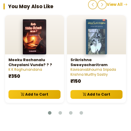
View All
You May Also Like
Meeku Rachanalu
Srikrishna
Cheyalani Vunda? ? ?
Sweeyacharitram
K K Raghunandana
Kavisarvabhouma Sripada
Krishna Murthy Sastry
₹350
₹150
Add to Cart
Add to Cart