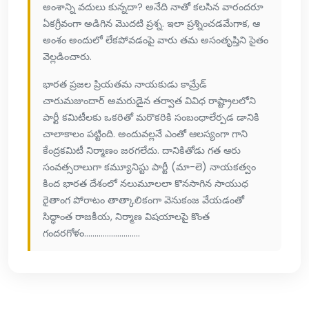
అంశాన్ని వదులు కున్నదా? అనేది నాతో కలసిన వారందరూ
ఏకగ్రీవంగా అడిగిన మొదటి ప్రశ్న. ఇలా ప్రశ్నించడమేగాక, ఆ
అంశం అందులో లేకపోవడంపై వారు తమ అసంతృప్తిని సైతం
వెల్లడించారు.
భారత ప్రజల ప్రియతమ నాయకుడు కామ్రేడ్
చారుమజుందార్ అమరుడైన తర్వాత వివిధ రాష్ట్రాలలోని
పార్టీ కమిటీలకు ఒకరితో మరొకరికి సంబంధాలేర్పడ డానికి
చాలాకాలం పట్టింది. అందువల్లనే ఎంతో ఆలస్యంగా గాని
కేంద్రకమిటీ నిర్మాణం జరగలేదు. దానికితోడు గత ఆరు
సంవత్సరాలుగా కమ్యూనిస్టు పార్టీ (మా-లె) నాయకత్వం
కింద భారత దేశంలో నలుమూలలా కొనసాగిన సాయుధ
రైతాంగ పోరాటం తాత్కాలికంగా వెనుకంజ వేయడంతో
సిద్ధాంత రాజకీయ, నిర్మాణ విషయాలపై కొంత
గందరగోళం...........................