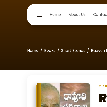
Home
About Us
Contac
Home
Books
Short Stories
Raavuri
SH
R