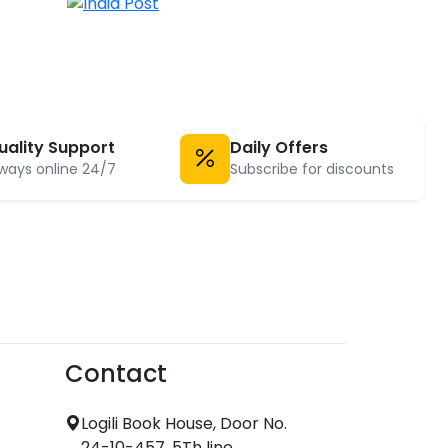
uality Support
Daily Offers
ways online 24/7
Subscribe for discounts
Contact
Logili Book House, Door No.
24-10-457, 5Th line,