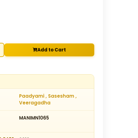
Add to Cart
Paadyami , Sasesham ,
Veeragadha
MANIMN1065