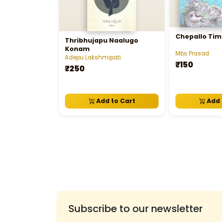
Chepallo Tim
Thribhujapu Naalugo
Konam
Mbs Prasad
Adepu Lakshmipati
₹150
₹250
Add to Cart
Add 
Subscribe to our newsletter