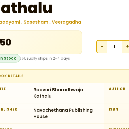
athalu
aadyami , Sasesham , Veeragadha
150
−
+
In Stock
Usually ships in 2–4 days
OOK DETAILS
TLE
Raavuri Bharadhwaja
AUTHOR
Kathalu
UBLISHER
Navachethana Publishing
ISBN
House