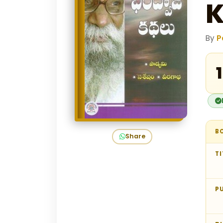
K
By
P
₹
B
Share
TI
P