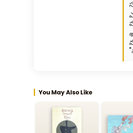
స
ఎ
మ
శ
వ
"
You May Also Like