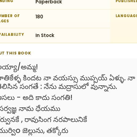
INDING
Paperback
PUBLISHE
UMBER OF
180
LANGUAG
AGES
AILABILITY
In Stock
UT THIS BOOK
య్యా/అమ్మ!
ాతికేళ్ళ కిందట నా వయస్సు ముప్పయ్ ఏళ్ళు. న
ెలిసిన సంగతే : నేను మద్రాసులో వున్నాను.
సలు - అది కాదు సంగతి!
సర్వజ్ఞ నామ ధేయము
ర్వునకే , రావుసింగ నరపాలునికే
ుర్విo జెల్లును, తక్కోరు