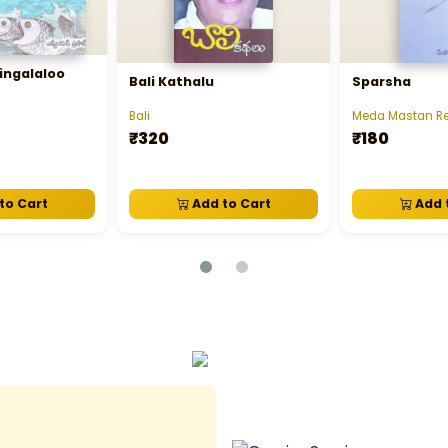
ingalaloo
Bali Kathalu
Sparsha
Bali
Meda Mastan R
₹320
₹180
to Cart
Add to Cart
Add 