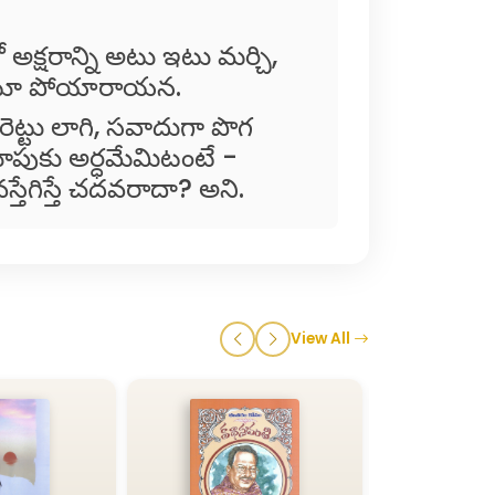
ో అక్షరాన్ని అటు ఇటు మర్చి,
కుంటూ పోయారాయన.
ిగిరెట్టు లాగి, సవాదుగా పొగ
ూపుకు అర్ధమేమిటంటే -
్తేగిస్తే చదవరాదా? అని.
View All