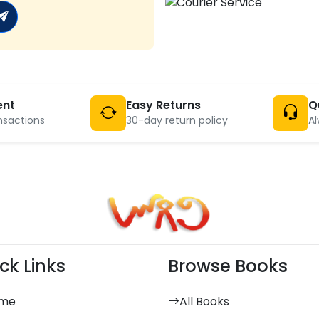
ent
Easy Returns
Q
nsactions
30-day return policy
Al
ck Links
Browse Books
me
All Books