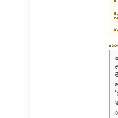
B
N
P
AV
ABO
అ
ప
త
ఆ
"
శ
య