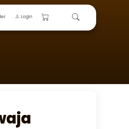
der
Login
waja