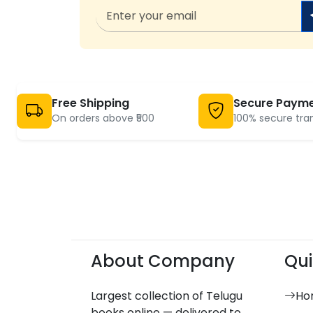
Free Shipping
Secure Paym
On orders above ₹500
100% secure tra
About Company
Qui
Largest collection of Telugu
Ho
books online — delivered to