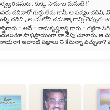
ర్వజ్ఞoడనుట , కుక్క సామాజ మనుటే !"
వరు చదివారో గుర్తు లేదు గానీ, ఆ పద్యం చదివి, వ
ళ్ళి చదివి , అందులోని చమత్కారాన్ని చెప్పు
ాస్త్రిగారు - అదే - రామకృష్ణశాస్త్రి గారు - గట్టిగా స
దులుతూ సాభిప్రాయంగా నా వేపు చూశారు. ఆ చ
నాయనా! అలాంటి పజ్జాలు ని కేమన్నా వచ్చునా? వస