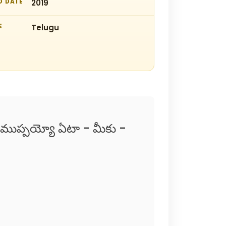
D DATE
2019
E
Telugu
ా ముప్పయ్యో ఏటా - మీకు -