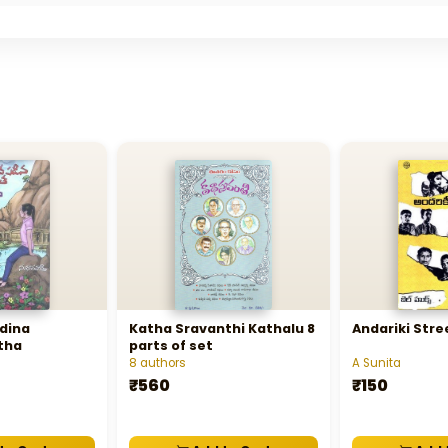
dina
Katha Sravanthi Kathalu 8
Andariki Str
tha
parts of set
8 authors
A Sunita
₹560
₹150