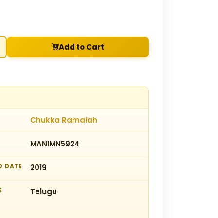
Add to Cart
Chukka Ramaiah
MANIMN5924
D DATE
2019
E
Telugu