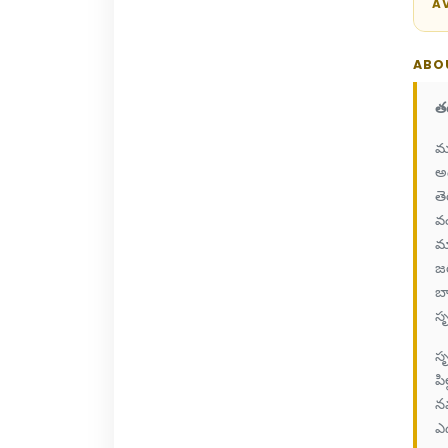
AV
ABO
త
మన
అ
తె
వం
మ
జర
బా
సృ
సృ
పి
నమ
ఎడ