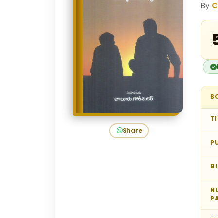
By
C
B
TI
Share
P
B
N
P