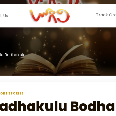
Track Or
t Us
lu Bodhakulu
ORT STORIES
adhakulu Bodha