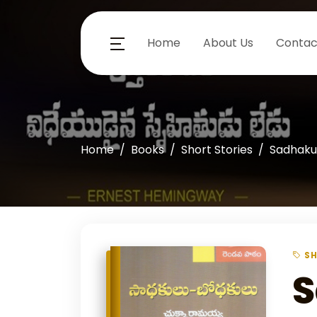
Home
About Us
Contac
Home
Books
Short Stories
Sadhaku
SH
S