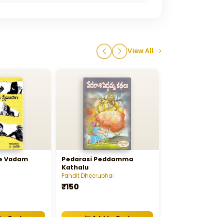
View All
ee Vadam
Pedarasi Peddamma
Chandamama 
Kathalu
Pandit Dheerubhai
Chandamama
₹150
₹540