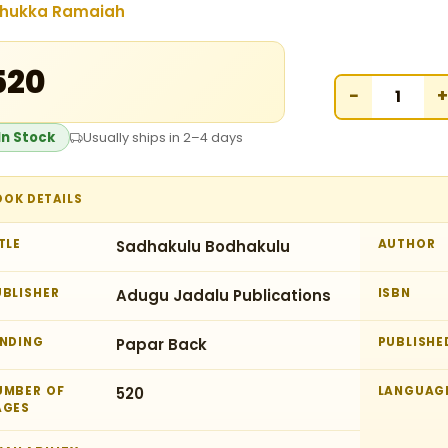
hukka Ramaiah
₹520
−
+
In Stock
Usually ships in 2–4 days
OOK DETAILS
TLE
Sadhakulu Bodhakulu
AUTHOR
UBLISHER
Adugu Jadalu Publications
ISBN
INDING
Papar Back
PUBLISHE
UMBER OF
520
LANGUAG
AGES