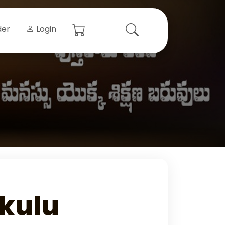
der
Login
kulu