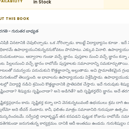
AILABILITY
In Stock
UT THIS BOOK
రగతి - గురుతర బాధ్యత
ిషికి వినటానికి చెవులిచ్చాడు. ఒక నోరిచ్చాడు. కాబట్టే విద్యాభ్యాసం కూడా . ఇదే
ధికారమే ఉపాధ్యాయునికున్నదనుకోవటం పొరపాటు. ఎక్కువ వినాలి. ఉపాధ్యాయు
రుచుకుంటాయి. ఆద్వారాల గుండా వచ్చే జ్ఞానం. పుస్తకాల నుంచి వచ్చే జ్ఞానం కన్నా ఎన్
ట. పిల్లలనుంచి వచ్చే జ్ఞానం రాబోయే పుస్తకాలకు సమాచారాన్ని సమకూర్చుతాయి. వి
ాటలతో సమన్వయ పరుచుకుని కొత్తజ్ఞానాన్ని అల్లుతాడు. అవి ప్రామాణికమైన గ్
ుగుతుందో తెలుస్తుంది. ఆ భావాలను ఉపాధ్యాయుడు విశ్లేషిస్తాడు. ఉపాధ్యాయుడు 
టల్లో విద్యార్థి నడిచి శ్రమించి కొత్తజ్ఞానానికి ప్రాతిపదిక చేస్తారు. ఇదే గురువుకు శి
ష్టించాడా? శిష్యుడు సృష్టించాడా? అని అడిగితే? ఇది సృష్టికర్తలేని జ్ఞానం. అదే 
ష్టికర్తప్రధానం కాదు. సృష్టికర్త కన్నా దాని వెనకున్నటువంటి ఉభయులు శ్రమ దాగి ఉంట
ల్లలేమో అది టీచర్ నంటారు. కానీ, ఫలితం మాత్రం సమాజానిది గురుపుజా ఉత్సవం అ
స్కరించటమే. సర్వేపల్లి రాధాకృష్ణన్ తన కనపడని పుట్టుక రోజును రాబోయే సమ
తెగకుండా జరుగుతున్న కార్యక్రమం. దానికి ఆదీ అంతము ఉండదు. గురుశిష్యుల సంబంధాల