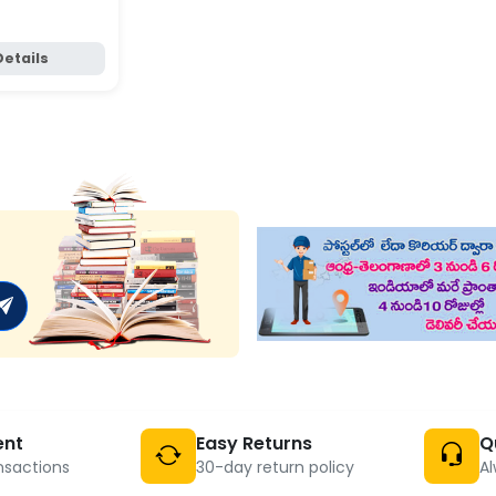
Details
ent
Easy Returns
Q
nsactions
30-day return policy
Al