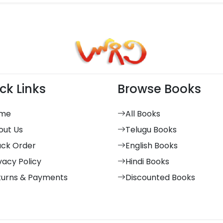
ck Links
Browse Books
me
All Books
out Us
Telugu Books
ack Order
English Books
vacy Policy
Hindi Books
turns & Payments
Discounted Books