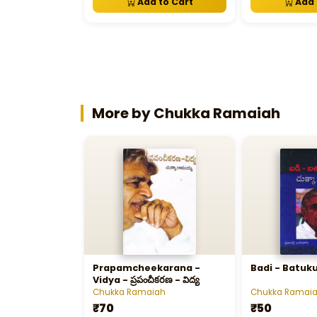
Add to Cart
Add 
More by Chukka Ramaiah
Prapamcheekarana -
Badi - Batuku
Vidya - ప్రపంచీకరణ - విద్య
Chukka Ramaiah
Chukka Ramai
₹70
₹50