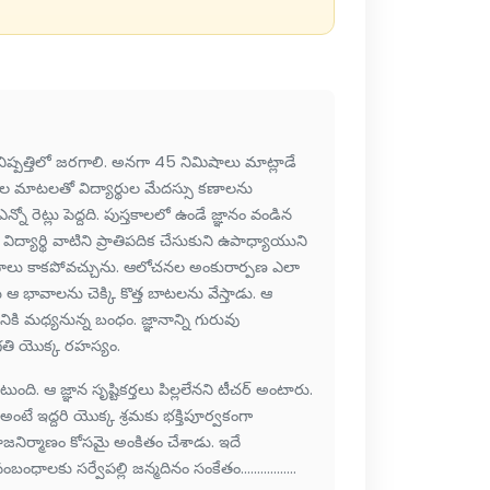
 నిష్పత్తిలో జరగాలి. అనగా 45 నిమిషాలు మాట్లాడే
ల మాటలతో విద్యార్థుల మేదస్సు కణాలను
నో రెట్లు పెద్దది. పుస్తకాలలో ఉండే జ్ఞానం వండిన
ద్యార్థి వాటిని ప్రాతిపదిక చేసుకుని ఉపాధ్యాయుని
రంథాలు కాకపోవచ్చును. ఆలోచనల అంకురార్పణ ఎలా
ఆ భావాలను చెక్కి కొత్త బాటలను వేస్తాడు. ఆ
ష్యునికి మధ్యనున్న బంధం. జ్ఞానాన్ని గురువు
తరగతి యొక్క రహస్యం.
ుంది. ఆ జ్ఞాన సృష్టికర్తలు పిల్లలేనని టీచర్ అంటారు.
ంటే ఇద్దరి యొక్క శ్రమకు భక్తిపూర్వకంగా
ాజనిర్మాణం కోసమై అంకితం చేశాడు. ఇదే
కు సర్వేపల్లి జన్మదినం సంకేతం.................