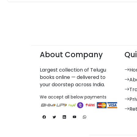
About Company
Qui
Largest collection of Telugu
Ho
books online — delivered to
Ab
your doorstep across India.
Tr
We accept all below payments
Pri
Re