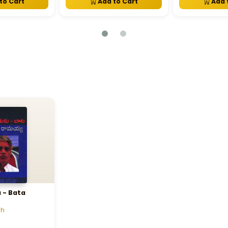
to Cart
Add to Cart
Add 
 - Bata
ah