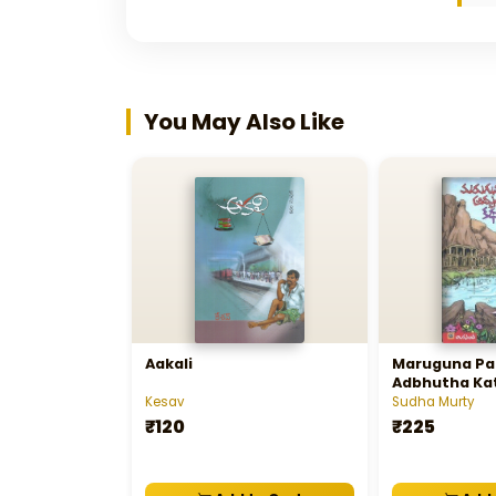
You May Also Like
Aakali
Maruguna Pa
Adbhutha Ka
Kesav
Sudha Murty
₹120
₹225