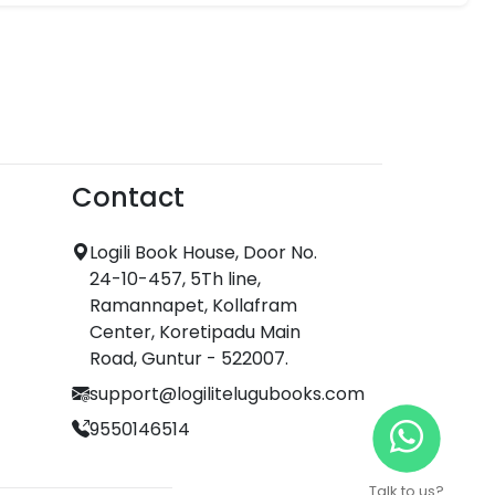
Contact
Logili Book House, Door No.
24-10-457, 5Th line,
Ramannapet, Kollafram
Center, Koretipadu Main
Road, Guntur - 522007.
support@logilitelugubooks.com
9550146514
Talk to us?