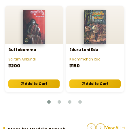
Buttabomma
Eduru Leni Edu
Sairam Ankundi
K Rammohan Rao
₹200
₹150
Add to Cart
Add to Cart
View All