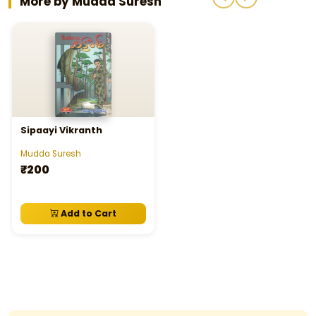
More by Mudda Suresh
Sipaayi Vikranth
Mudda Suresh
₹200
Add to Cart