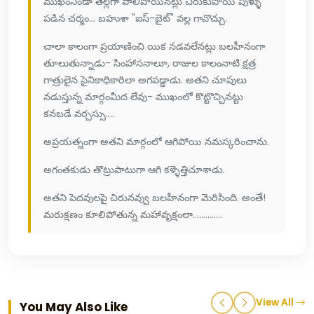
ముఖంనిండా తెల్లగా పాలిపోయినట్లు చీరుకుపోయి పుళ్ళు
పడిన చర్మం... బహుశా "ఐస్-బైట్" వల్ల గావొచ్చు.
చాలా కాలంగా ప్రయాణించి యిక నడవలేనట్లు బలహీనంగా
తూలుతున్నాడు- సింహాసనాలూ, రాజుల కాలంనాటి క్షత్ర
గాత్రులైన సైనికాధికారిలా అగపడ్డాడు. అతని చూపులు
నడుస్తున్న మార్గంమీద లేవు- ముఖంలో కొట్టొచ్చినట్టు
కనబడే వర్చస్సు....
అప్రయత్నంగా అతని మార్గంలో ఆగిపోయి నమస్కరించాను.
అగంతకుడు తొట్రుపాటుగా ఆగి కళ్ళెత్తిచూశాడు.
అతని పెదవులపై చిరునవ్వు బలహీనంగా మెరిసింది. అంతే!
మరుక్షణం కూలిపోతున్న మహావృక్షంలా..............
View All
You May Also Like