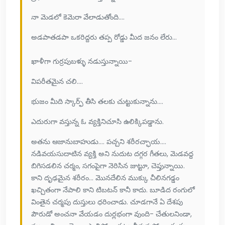
నా మెడలో కెమెరా వేలాడుతోంది....
అడపాతడపా ఒకరిద్దరు తప్ప రోడ్డు మీద జనం లేరు...
ఖాళీగా గుర్రపుబళ్ళు నడుస్తున్నాయి-
విపరీతమైన చలి....
భుజం మీది స్కార్ఫ్ తీసి తలకు చుట్టుకున్నాను....
ఎదురుగా వస్తున్న ఓ వ్యక్తినిచూసి ఉలిక్కిపడ్డాను.
అతను ఆజానుబాహుడు.... పచ్చని శరీరచ్ఛాయ....
నడివయసుదాటిన వ్యక్తి అని నుదుట దగ్గర గీతలు, మెడవద్ద
బిగిసడలిన చర్మం, సగంపైగా నెరిసిన జుట్టూ, చెప్తున్నాయి.
కాని దృఢమైన శరీరం... మొనదేలిన ముక్కు చీలినగడ్డం
ఖచ్చితంగా నేపాలి కాని టిబటన్ కానీ కాదు. బూడిద రంగులో
వింతైన చర్మపు దుస్తులు ధరించాడు. చూడగానే ఏ దేశపు
పౌరుడో అంచనా వేయడం దుర్లభంగా వుంది- చేతులనిండా,