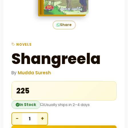
Share
NOVELS
Shangreela
By
Mudda Suresh
₹225
In Stock
Usually ships in 2–4 days
−
+