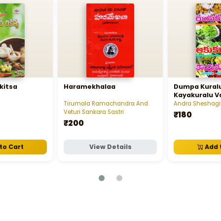
kitsa
Haramekhalaa
Dumpa Kuralu
Kayakuralu 
Upayogalu
Tirumala Ramachandra And
Andra Sheshagir
Veturi Sankara Sastri
₹180
₹200
to Cart
View Details
Add 