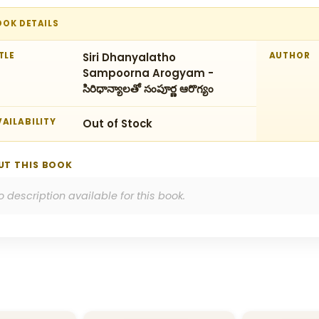
OOK DETAILS
TLE
Siri Dhanyalatho
AUTHOR
Sampoorna Arogyam -
సిరిధాన్యాలతో సంపూర్ణ ఆరొగ్యం
AILABILITY
Out of Stock
UT THIS BOOK
o description available for this book.