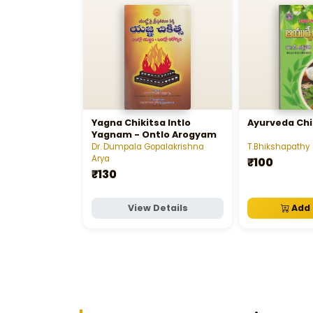
Yagna Chikitsa Intlo
Ayurveda Chi
Yagnam - Ontlo Arogyam
Dr. Dumpala Gopalakrishna
T.Bhikshapathy
Arya
₹100
₹130
View Details
Add 