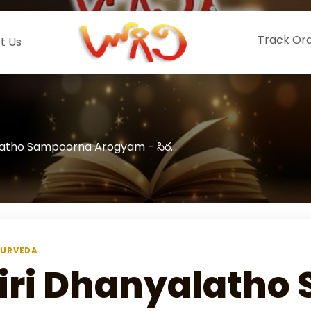
Track Or
t Us
latho Sampoorna Arogyam - సిర...
YURVEDA
iri Dhanyalatho