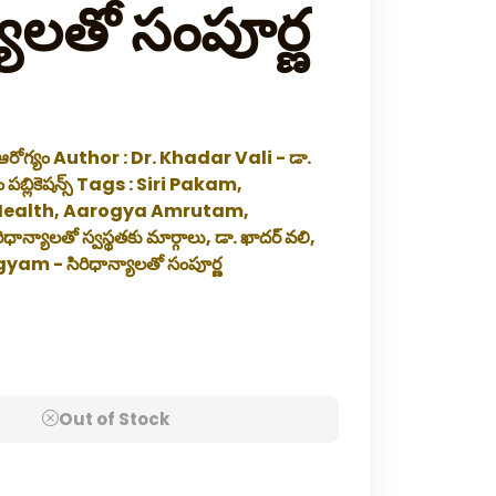
ాలతో సంపూర్ణ
గ్యం Author : Dr. Khadar Vali - డా.
బ్లికెషన్స్ Tags : Siri Pakam,
u, Health, Aarogya Amrutam,
లతో స్వస్థతకు మార్గాలు, డా. ఖాదర్ వలి,
 - సిరిధాన్యాలతో సంపూర్ణ
Out of Stock