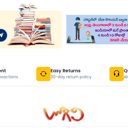
ent
Easy Returns
Q
nsactions
30-day return policy
Al