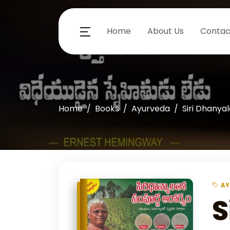
Home
About Us
Contac
Home
Books
Ayurveda
Siri Dhanya
A
S