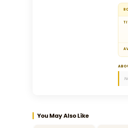
B
TI
AV
ABO
N
You May Also Like