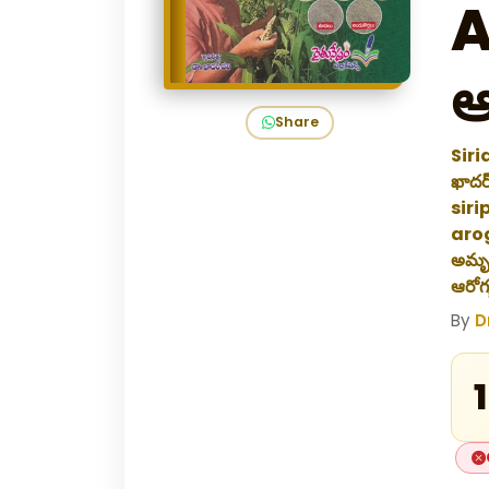
A
ఆ
Share
Siri
ఖాదర
siri
arog
అమృత
ఆరోగ్
By
D
₹