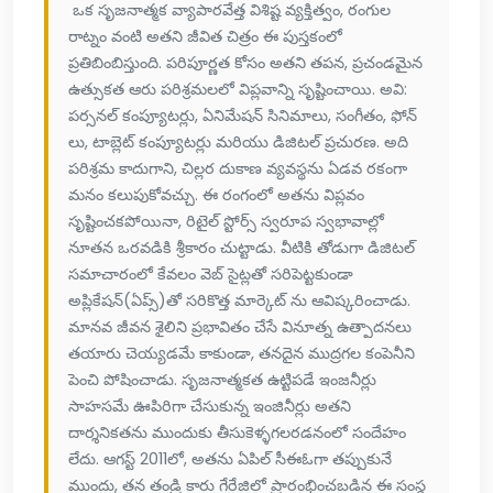
ఒక సృజనాత్మక వ్యాపారవేత్త విశిష్ట వ్యక్తిత్వం, రంగుల
రాట్నం వంటి అతని జీవిత చిత్రం ఈ పుస్తకంలో
ప్రతిబింబిస్తుంది. పరిపూర్ణత కోసం అతని తపన, ప్రచండమైన
ఉత్సుకత ఆరు పరిశ్రమలలో విప్లవాన్ని సృష్టించాయి. అవి:
పర్సనల్ కంప్యూటర్లు, ఏనిమేషన్ సినిమాలు, సంగీతం, ఫోన్
లు, టాబ్లెట్ కంప్యూటర్లు మరియు డిజిటల్ ప్రచురణ. అది
పరిశ్రమ కాదుగాని, చిల్లర దుకాణ వ్యవస్థను ఏడవ రకంగా
మనం కలుపుకోవచ్చు. ఈ రంగంలో అతను విప్లవం
సృష్టించకపోయినా, రిటైల్ స్టోర్స్ స్వరూప స్వభావాల్లో
నూతన ఒరవడికి శ్రీకారం చుట్టాడు. వీటికి తోడుగా డిజిటల్
సమాచారంలో కేవలం వెబ్ సైట్లతో సరిపెట్టకుండా
అప్లికేషన్(ఏప్స్)తో సరికొత్త మార్కెట్ ను ఆవిష్కరించాడు.
మానవ జీవన శైలిని ప్రభావితం చేసే వినూత్న ఉత్పాదనలు
తయారు చెయ్యడమే కాకుండా, తనదైన ముద్రగల కంపెనీని
పెంచి పోషించాడు. సృజనాత్మకత ఉట్టిపడే ఇంజనీర్లు
సాహసమే ఊపిరిగా చేసుకున్న ఇంజినీర్లు అతని
దార్శనికతను ముందుకు తీసుకెళ్ళగలరడనంలో సందేహం
లేదు. ఆగస్ట్ 2011లో, అతను ఏపిల్ సీఈఓగా తప్పుకునే
ముందు, తన తండ్రి కారు గేరేజిలో ప్రారంభించబడిన ఈ సంస్థ