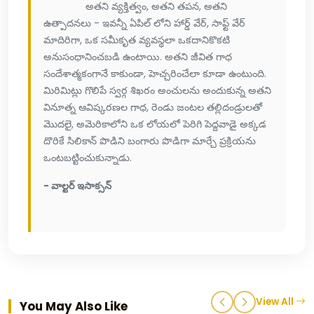
అతని వ్యక్తిత్వం, అతని తపన, అతని
ఉత్పాదనలు - ఇవన్నీ ఏపిల్ లోని హార్డ్ వేర్, సాఫ్ట్ వేర్
మాదిరిగా, ఒక సమీకృత వ్యవస్థలా ఒకదానికొకటి
అనుసంధానించబడి ఉంటాయి. అతని జీవిత గాధ
సందేశాత్మకంగానే కాకుండా, హెచ్చరించేలా కూడా ఉంటుంది.
మిరిమిట్లు గొలిపే స్వర్గ శిఖరం అంచులను అందుకున్న అతని
వినూత్న ఆవిష్కరణల గాధ, రెండు జంటల తల్లిదండ్రులతో
మొదలై, అమెరికాలోని ఒక లోయలో పెరిగి పెద్దవాడై అక్కడ
దొరికే సిలికాన్ పొడిని బంగారు పొడిగా మార్చే ప్రక్రియను
ఒంటబట్టించుకున్నాడు.
- వాల్టర్ ఇసాక్సన్
View All
You May Also Like