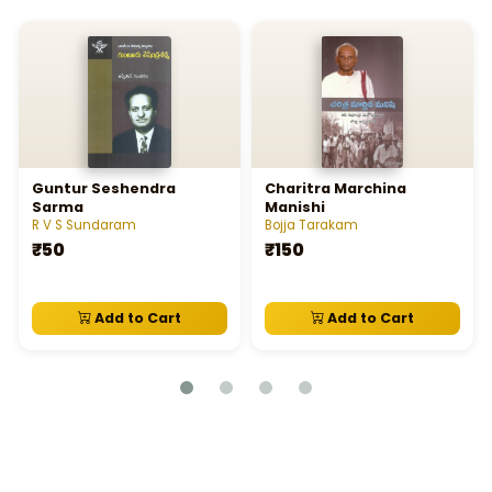
Guntur Seshendra
Charitra Marchina
Sarma
Manishi
R V S Sundaram
Bojja Tarakam
₹50
₹150
Add to Cart
Add to Cart