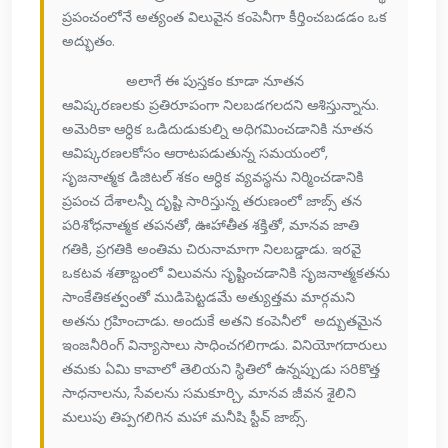
ప్రపంచంలోనే అత్యంత విలువైన కంపెనీగా కీర్తించబడడం ఒక
అద్భుతం.
అలాగే ఈ పుస్తకం కూడా నూతన
ఆవిష్కరణలకు ప్రతిరూపంగా నిలబడగలదని ఆశిస్తున్నాను.
అమెరికా ఆర్ధిక ఒడిదుడుకుల్ని అధిగమించడానికి నూతన
ఆవిష్కరణలకోసం ఆరాటపడుతున్న సమయంలో,
సృజనాత్మక డిజిటల్ శకం ఆర్ధిక వ్యవస్థను నిర్మించడానికి
ప్రపంచ దేశాలన్నీ దృష్టి సారిస్తున్న తరుణంలో జాబ్స్ తన
పరిశోధనాత్మక తపనతో, ఊహాతీత శక్తితో, మానవ జాతి
గతికి, ప్రగతికి అంతిమ చిరునామాగా నిలబడ్డాడు. ఇరవై
ఒకటవ శతాబ్దంలో విలువను సృష్టించడానికి సృజనాత్మకతను
సాంకేతికత్వంతో ముడిపెట్టడమే అత్యుత్తమ మార్గమని
అతను గ్రహించాడు. అందుకే అతని కంపెనీలో అద్బుతమైన
ఇంజనీరింగ్ విన్యాసాలు సాధించగలిగాడు. వినియోగదారులు
తమకు ఏమి కావాలో తెలియని స్థితిలో ఉన్నప్పుడు సరికొత్త
సాధనాలను, సేవలను సమకూర్చి, మానవ జీవన శైలిని
మలుపు తిప్పగలిగిన మహా మనీషి స్టీవ్ జాబ్స్.