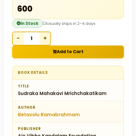
₹600
In Stock
Usually ships in 2–4 days
−
+
Add to Cart
BOOK DETAILS
TITLE
Sudraka Mahakavi Mrichchakatikam
AUTHOR
Betavolu Ramabrahmam
PUBLISHER
Ajo Vibho Kandalam Foundation