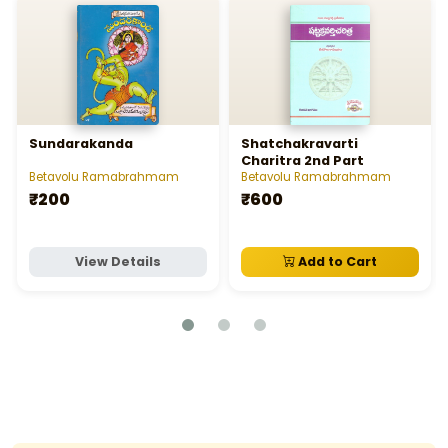
Sundarakanda
Shatchakravarti
Charitra 2nd Part
Betavolu Ramabrahmam
Betavolu Ramabrahmam
₹200
₹600
View Details
Add to Cart