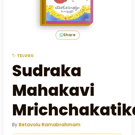
Share
TELUGU
Sudraka
Mahakavi
Mrichchakati
By
Betavolu Ramabrahmam