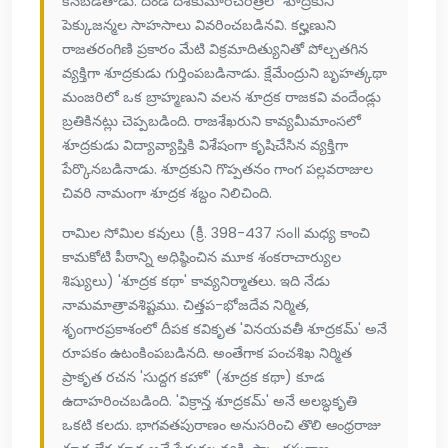
కనబడతాడు. దండి దశకుమారచరిత్రలో శూద్రకుని
పెక్కుజన్మల సాహసాలు వివరించబడినవి. కల్హణుని
రాజతరంగిణి ప్రకారం మేటి విక్రమాదిత్యునితో పోల్చతగిన
వ్యక్తిగా శూద్రకుడు గుర్తింపబడినాడు. క్షేమేంద్రుని బృహత్కథా
మంజరిలో ఒక బ్రాహ్మణుని వలన శూద్రక రాజకవి వందేండ్లు
బ్రతికినట్లు చెప్పబడింది. రాజశేఖరుని కావ్యమీమాంసలో
శూద్రకుడు విద్యావ్యాప్తికి విశేషంగా కృషిచేసిన వ్యక్తిగా
పేర్కొనబడినాడు. శూద్రకుని గొప్పతనం గాంగ పల్లవరాజుల
చివరి నామంగా శూద్రక శబ్దం నిలిచింది.
రామిల సోమిల కవులు (క్రీ. 398-437 సం॥ మధ్య కాంచి
కామకోటి పీఠాన్ని అధిష్ఠించిన మూక శంకరాచార్యుల
శిష్యులు) 'శూద్రక కథా' కావ్యనిర్మాతలు. ఇది నేడు
నామమాత్రావశిష్టము. చిత్తప-భోజదేవ నిర్మిత,
శృంగారప్రకాశంలో దీపక కవికృత 'వినయవతీ శూద్రకమ్' అనే
రూపకం ఉటంకింపబడినది. అంతేగాక పంచశిఖ నిర్మిత
ప్రాకృత రచన 'సుద్దగ కహో' (శూద్రక కథా) కూడ
ఉదాహరించబడింది. 'విక్రాన్త శూద్రకమ్' అనే అలబ్ధకృతి
ఒకటి కలదు. భాగవతపురాణం అనుసరించి తొలి ఆంధ్రరాజు