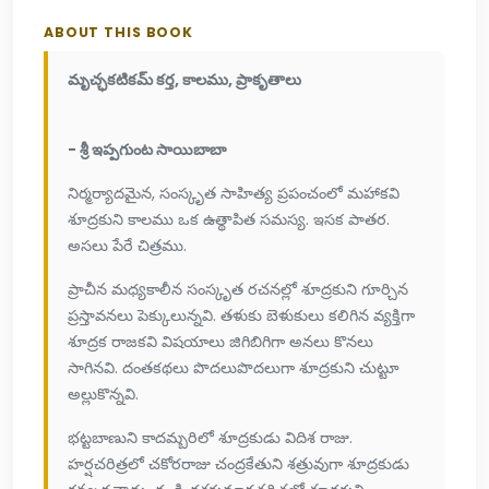
ABOUT THIS BOOK
మృచ్ఛకటికమ్ కర్త, కాలము, ప్రాకృతాలు
- శ్రీ ఇప్పగుంట సాయిబాబా
నిర్మర్యాదమైన, సంస్కృత సాహిత్య ప్రపంచంలో మహాకవి
శూద్రకుని కాలము ఒక ఉత్థాపిత సమస్య. ఇసక పాతర.
అసలు పేరే చిత్రము.
ప్రాచీన మధ్యకాలీన సంస్కృత రచనల్లో శూద్రకుని గూర్చిన
ప్రస్తావనలు పెక్కులున్నవి. తళుకు బెళుకులు కలిగిన వ్యక్తిగా
శూద్రక రాజకవి విషయాలు జిగిబిగిగా అనలు కొనలు
సాగినవి. దంతకథలు పొదలుపొదలుగా శూద్రకుని చుట్టూ
అల్లుకొన్నవి.
భట్టబాణుని కాదమ్బరిలో శూద్రకుడు విదిశ రాజు.
హర్షచరిత్రలో చకోరరాజు చంద్రకేతుని శత్రువుగా శూద్రకుడు