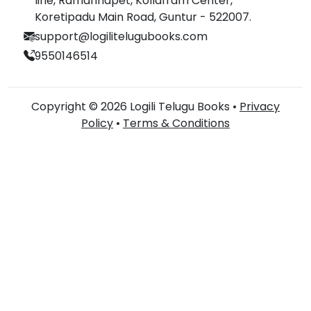
line, Ramannapet, Kollafram Center,
Koretipadu Main Road, Guntur - 522007.
support@logilitelugubooks.com
9550146514
Copyright © 2026 Logili Telugu Books •
Privacy
Policy
•
Terms & Conditions