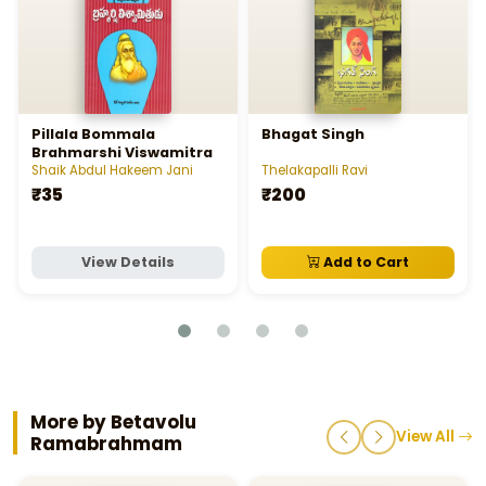
Pillala Bommala
Bhagat Singh
Brahmarshi Viswamitra
Shaik Abdul Hakeem Jani
Thelakapalli Ravi
₹35
₹200
View Details
Add to Cart
More by Betavolu
View All
Ramabrahmam