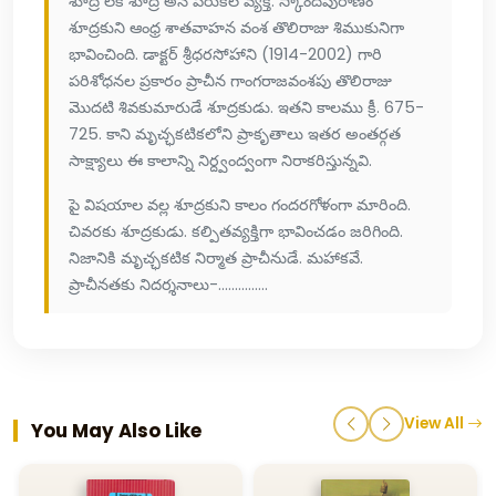
శూద్ర లేక శూద్ర అనే పేరుకల వ్యక్తి. స్కాందపురాణం
శూద్రకుని ఆంధ్ర శాతవాహన వంశ తొలిరాజు శిముకునిగా
భావించింది. డాక్టర్ శ్రీధరసోహాని (1914-2002) గారి
పరిశోధనల ప్రకారం ప్రాచీన గాంగరాజవంశపు తొలిరాజు
మొదటి శివకుమారుడే శూద్రకుడు. ఇతని కాలము క్రీ. 675-
725. కాని మృచ్ఛకటికలోని ప్రాకృతాలు ఇతర అంతర్గత
సాక్ష్యాలు ఈ కాలాన్ని నిర్ద్వంద్వంగా నిరాకరిస్తున్నవి.
పై విషయాల వల్ల శూద్రకుని కాలం గందరగోళంగా మారింది.
చివరకు శూద్రకుడు. కల్పితవ్యక్తిగా భావించడం జరిగింది.
నిజానికి మృచ్ఛకటిక నిర్మాత ప్రాచీనుడే. మహాకవే.
ప్రాచీనతకు నిదర్శనాలు-...............
View All
You May Also Like