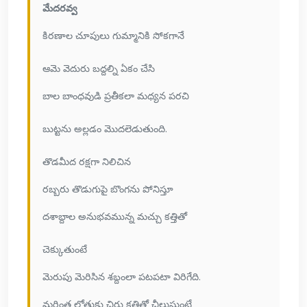
మేదరవ్వ
కిరణాల చూపులు గుమ్మానికి సోకగానే
ఆమె వెదురు బద్దల్ని ఏకం చేసి
బాల బాంధవుడి ప్రతీకలా మధ్యన పరచి
బుట్టను అల్లడం మొదలెడుతుంది.
తొడమీద రక్షగా నిలిచిన
రబ్బరు తొడుగుపై బొంగను పోనిస్తూ
దశాబ్దాల అనుభవమున్న మచ్చు కత్తితో
చెక్కుతుంటే
మెరుపు మెరిసిన శబ్దంలా పటపటా విరిగేది.
మరింత లోతుకు చిరు కత్తితో చీలుస్తుంటే