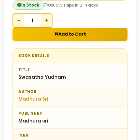
In Stock
Usually ships in 2–4 days
−
+
Add to Cart
BOOK DETAILS
TITLE
Swasatho Yudham
AUTHOR
Madhura Sri
PUBLISHER
Madhura sri
ISBN