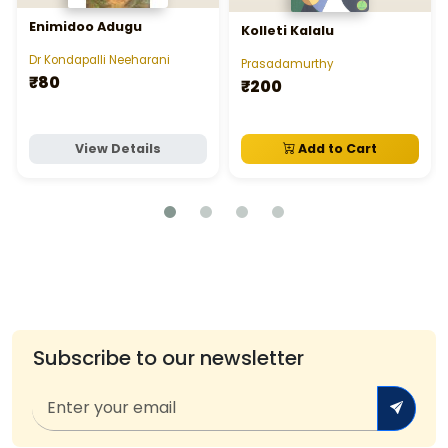
Enimidoo Adugu
Kolleti Kalalu
Dr Kondapalli Neeharani
Prasadamurthy
₹80
₹200
View Details
Add to Cart
Subscribe to our newsletter