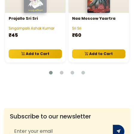
Prajallo Sri Sri
Naa Moscow Yaartra
Singampalli Ashok Kumar
Sri Sri
₹45
₹60
Add to Cart
Add to Cart
Subscribe to our newsletter