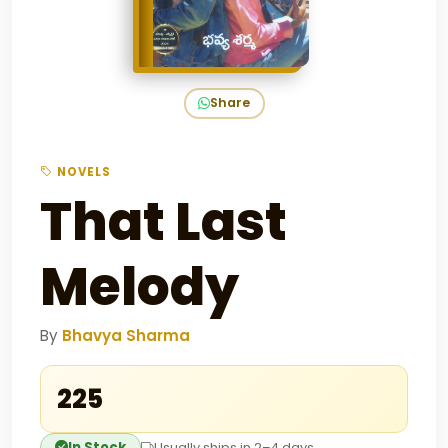
Share
NOVELS
That Last
Melody
By
Bhavya Sharma
₹225
In Stock
Usually ships in 2–4 days