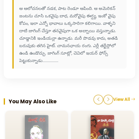
ఆ ఆలోచనలతో నడక, పాట రెండూ ఆపింది. ఆ అమెరికన్
జంటను చూసి ఒకవైపు బాధ, మరోవైపు ఈర్ష్య, ఇంకో వైపు
కోపం, ఇలా ఎన్నో భావాలు ఒక్కసారిగా కలిగాయి. వాళ్ళని
దాటి జాగింగ్ చేస్తూ తనవైపుగా ఒక అబ్బాయి వస్తున్నాడు.
చూడ్డానికి ఇండియన్లా ఉన్నాడు. మరీ పొడవు కాదు, అతడి
బరువుకు తగిన హైట్. చామనఛాయ రంగు. ఎర్లీ తర్టీస్లోలో
ఉండి ఉండొచ్చు. జాగింగ్ సూట్లో, చెవిలో ఇయర్ ఫోన్స్
పెట్టుకున్నాడు.................
View All
You May Also Like