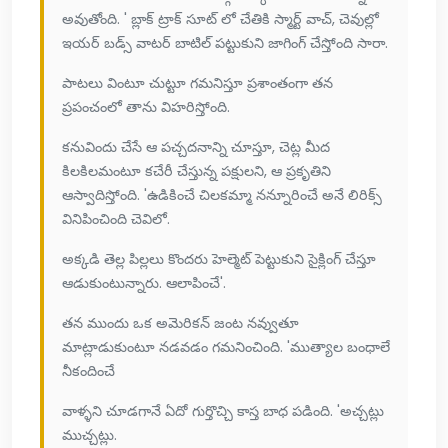
అవుతోంది. ' బ్లాక్ ట్రాక్ సూట్ లో చేతికి స్మార్ట్ వాచ్, చెవుల్లో
ఇయర్ బడ్స్ వాటర్ బాటిల్ పట్టుకుని జాగింగ్ చేస్తోంది సారా.
పాటలు వింటూ చుట్టూ గమనిస్తూ ప్రశాంతంగా తన
ప్రపంచంలో తాను విహరిస్తోంది.
కనువిందు చేసే ఆ పచ్చదనాన్ని చూస్తూ, చెట్ల మీద
కిలకిలమంటూ కచేరీ చేస్తున్న పక్షులని, ఆ ప్రకృతిని
ఆస్వాదిస్తోంది. 'ఉడికించే చిలకమ్మా నన్నూరించే అనే లిరిక్స్
వినిపించింది చెవిలో.
అక్కడి తెల్ల పిల్లలు కొందరు హెల్మెట్ పెట్టుకుని సైక్లింగ్ చేస్తూ
ఆడుకుంటున్నారు. ఆలాపించే'.
తన ముందు ఒక అమెరికన్ జంట నవ్వుతూ
మాట్లాడుకుంటూ నడవడం గమనించింది. 'ముత్యాల బంధాలే
నీకందించే
వాళ్ళని చూడగానే ఏదో గుర్తొచ్చి కాస్త బాధ పడింది. 'అచ్చట్లు
ముచ్చట్లు.