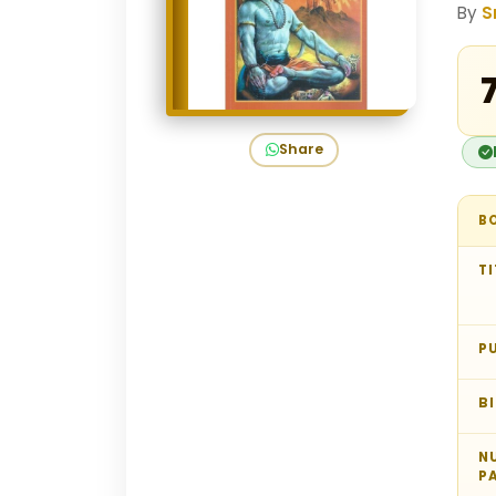
By
S
₹
Share
B
TI
P
B
N
P