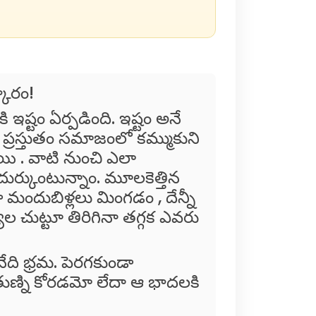
రం!
ఏర్పడింది. ఇష్టం అనే
్రస్తుతం సమాజంలో కమ్ముకుని
యి . వాటి నుంచి ఎలా
ుర్కుంటున్నాం. మూలకెత్తిన
 మందుబిళ్లలు మింగడం , దేన్నీ
యుల చుట్టూ తిరిగినా తగ్గక ఎవరు
రమ. పెరగకుండా
తుణ్ని కోరడమో లేదా ఆ భాదలకి