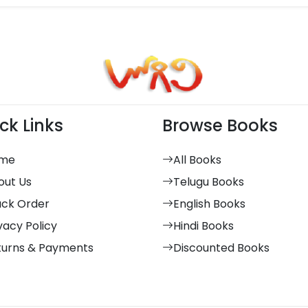
ck Links
Browse Books
me
All Books
out Us
Telugu Books
ack Order
English Books
vacy Policy
Hindi Books
turns & Payments
Discounted Books