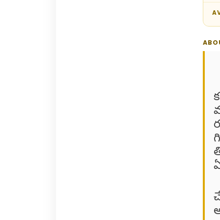
AV
ABO
క
వ
ర
గ
త
ఏ
చ
అ