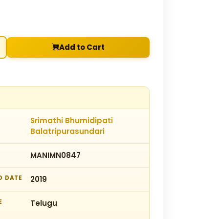
Add to Cart
Srimathi Bhumidipati
Balatripurasundari
MANIMN0847
D DATE
2019
E
Telugu