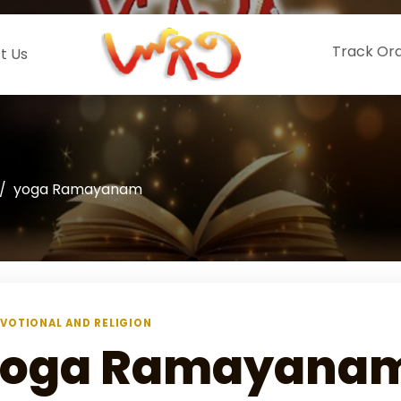
Track Or
t Us
yoga Ramayanam
VOTIONAL AND RELIGION
yoga Ramayana