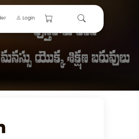
der
Login
m