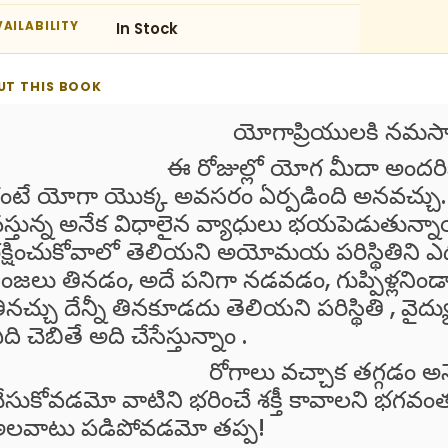
AILABILITY
In Stock
UT THIS BOOK
యోగాప్రియులకి నమస్కా
ఈ రోజుల్లో యోగ మీదా అందరికి ఇష్టం 
ంటే యోగా యొక్క అవసరం ఏర్పడింది అనవచ్చు. ప
స్తున్న అనేక విధాలైన వ్యాధులు భయపెడుతున్నా
క్షించుకోవాలో తెలియని అయోమయ పరిస్థితిని ఎద
ింజలు తినడం, అదే పనిగా నడవడం, గుప్పిళ్లనిండా
ినచ్చు దేన్నీ తినకూడదు తెలియని పరిస్థితి , వైద్
ది చెబితే అది చేసేస్తున్నాం .
రోగాలు వచ్చాక తగ్గడం అనేది భ్
ేసుకోవడమో వాటిని భరించే శక్తీ కావాలని భగవం
లవాటు పడిపోవడమో తప్ప!