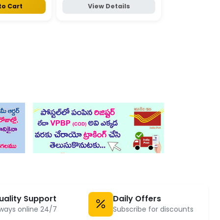
to Cart
View Details
View D
uality Support
Daily Offers
ways online 24/7
Subscribe for discounts