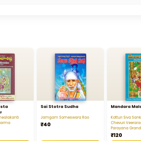
ista
Sai Stotra Sudha
Mandara Mala
u
nealakanti
Jamgam Someswara Rao
Kotturi Siva San
Sarma
Chevuri Veerara
₹40
Parayana Gran
₹120