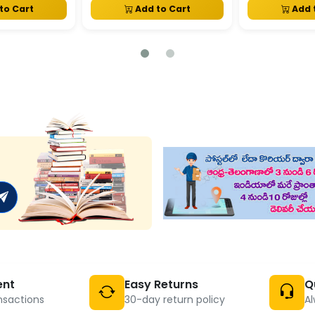
to Cart
Add to Cart
Add 
ent
Easy Returns
Q
nsactions
30-day return policy
Al