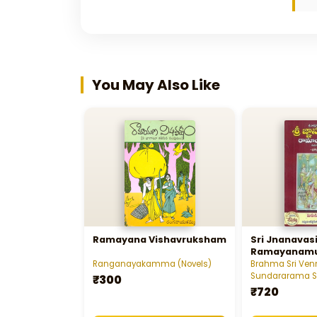
You May Also Like
Ramayana Vishavruksham
Sri Jnanavas
Ramayanam
Ranganayakamma (Novels)
Brahma Sri Ven
Sundararama 
₹300
₹720