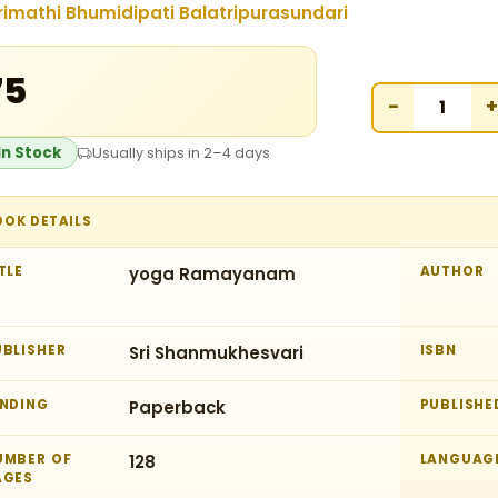
rimathi Bhumidipati Balatripurasundari
75
−
+
In Stock
Usually ships in 2–4 days
OOK DETAILS
TLE
yoga Ramayanam
AUTHOR
UBLISHER
Sri Shanmukhesvari
ISBN
INDING
Paperback
PUBLISHE
UMBER OF
128
LANGUAG
AGES