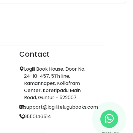
Contact
Logili Book House, Door No.
24-10-457, 5Th line,
Ramannapet, Kollafram
Center, Koretipadu Main
Road, Guntur - 522007.
support@logilitelugubooks.com
9550146514