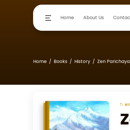
Home
About Us
Contac
Home
Books
History
Zen Parichay
HI
Z