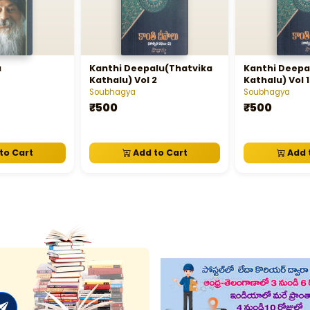
u
Kanthi Deepalu(Thatvika
Kanthi Deepa
Kathalu) Vol 2
Kathalu) Vol 1
Soubhagya
Soubhagya
₹500
₹500
to Cart
Add to Cart
Add 