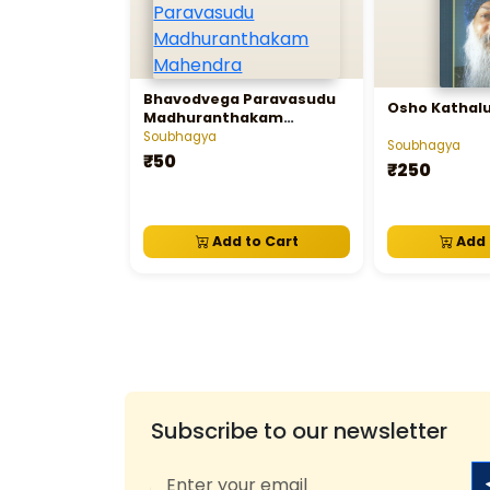
Bhavodvega Paravasudu
Osho Kathal
Madhuranthakam
Mahendra
Soubhagya
Soubhagya
₹50
₹250
Add to Cart
Add 
Subscribe to our newsletter