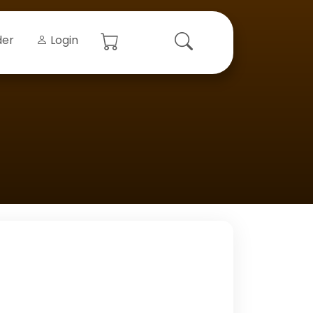
der
Login