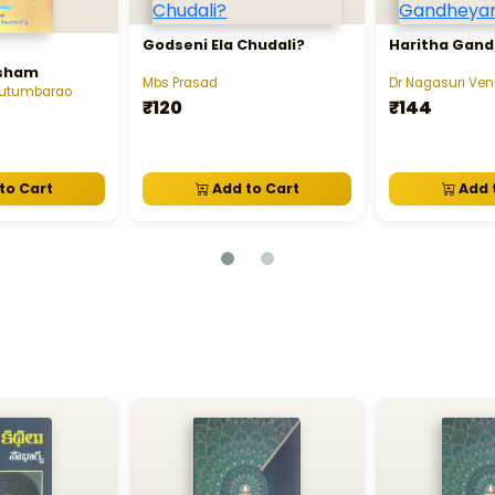
Godseni Ela Chudali?
Haritha Gan
sham
Mbs Prasad
Dr Nagasuri Ve
Kutumbarao
₹120
₹144
to Cart
Add to Cart
Add 