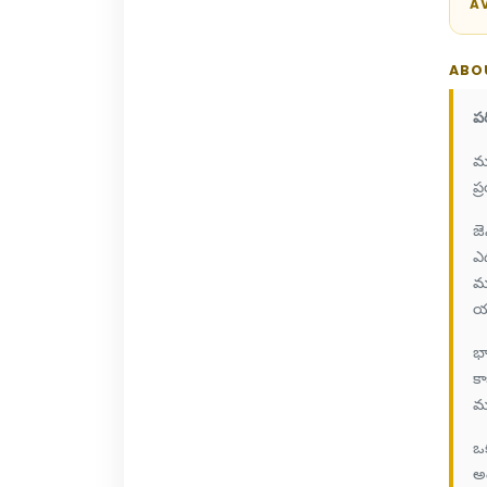
AV
ABO
ప
ము
ప్
జె
ఎద
మళ
యా
భా
కా
మట
ఒక
అం