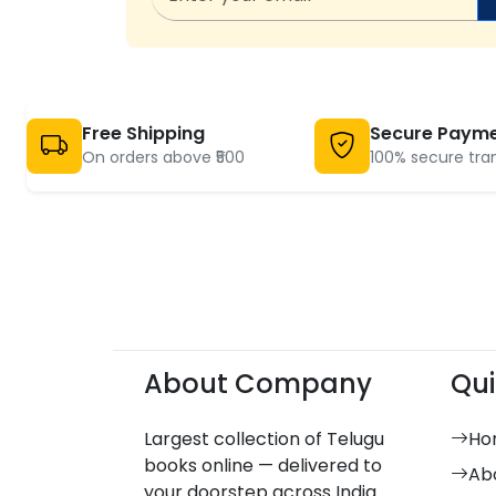
Free Shipping
Secure Paym
On orders above ₹500
100% secure tra
About Company
Qui
Largest collection of Telugu
Ho
books online — delivered to
Ab
your doorstep across India.