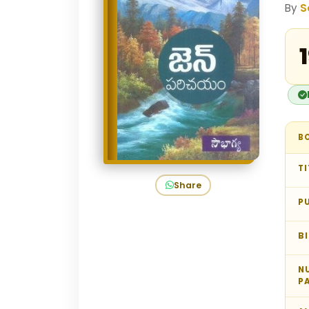
By
S
₹
B
TI
Share
P
B
N
P