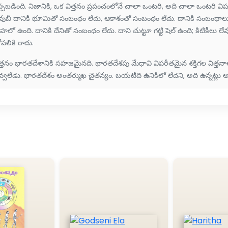
్పబడింది. నిజానికి, ఒక విత్తనం ప్రపంచంలోనే చాలా ఒంటరి, అది చాలా ఒంటరి విషయ
వుబీ దానికి భూమితో సంబంధం లేదు, ఆకాశంతో సంబంధం లేదు. దానికి సంబంధాలు లే
హలో ఉంది. దానికి దేనితో సంబంధం లేదు. దాని చుట్టూ గట్టి షెల్ ఉంది; కిటికీలు ల
పలికి రాదు.
త్తనం భారతదేశానికి సహజమైనది. భారతదేశపు మేధావి విపరీతమైన శక్తిగల విత్తనాల
్వలేడు. భారతదేశం అంతర్ముఖ చైతన్యం. బయటిది ఉనికిలో లేదని, అది ఉన్నట్లు అనిపించినా