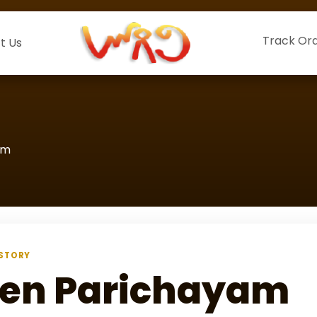
Track Or
t Us
am
STORY
en Parichayam