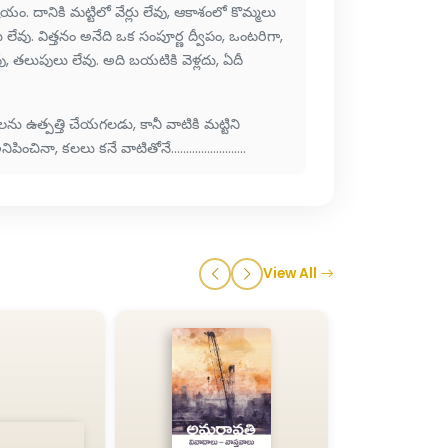
ం. దానికి మట్టిలో వేర్లు లేవు, ఆకాశంలో కొమ్మలు
వు. విత్తనం అనేది ఒక సంపూర్ణ ద్వీపం, ఒంటరిగా,
ేవు, తలుపులు లేవు. అది బయటికి వెళ్లదు, ఏదీ
ను ఉత్పత్తి చేయగలడు, కానీ వాటికి మట్టిని
, కలలు కనే వాటితోనే.........................
View All