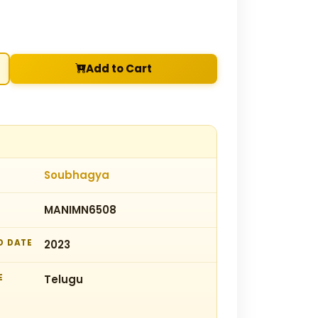
Add to Cart
Soubhagya
MANIMN6508
D DATE
2023
E
Telugu