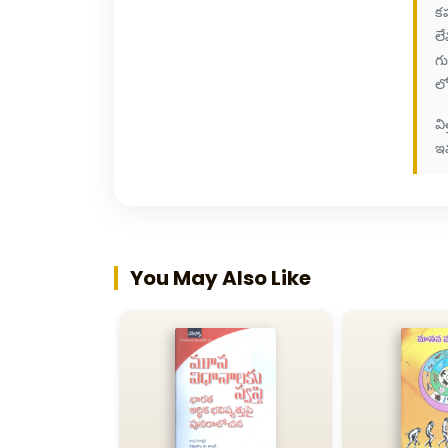
కప
లే
గు
లో
వి
ఇవ
You May Also Like