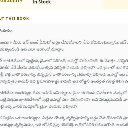
AILABILITY
In Stock
UT THIS BOOK
రిచయం
ందుగా మీరు జెన్ అంటే ఏమిటో అర్థం చేసుకోవాలని నేను కోరుకుంటున్నాను. జెన్ 
రయత్నించండి అది ఎలా జరిగిందో చూద్దాం.
న్ భారతదేశంలో పుట్టింది, చైనాలో పెరిగింది, జపాన్లో వికసించింది. ఈ మొత్తం పరిస్
గలేక వేరే నేలను వెతుక్కోవాల్సిన పరిస్థితి ఎందుకు వచ్చింది? ఇది చైనాలో ఒక గొప
్లీ కొత్త వాతావరణాన్ని, భిన్నమైన వాతావరణాన్ని వెతకాల్సి వచ్చింది. జపాన్లో ఇది వేల
దృచ్ఛికం కాదుబీ ఇది ప్రమాదవశాత్తు కాదుబీ ఇది లోతైన అంతర్గత చరిత్ర కలిగి ఉం
రతదేశం అంతర్ముఖ దేశం. జపాన్ బహిర్ముఖం. చైనా ఈ రెండు విపరీతాల మధ్యలో ఉం
బట్టి విత్తనం భారతదేశంలో పుట్టి జపాన్లో ఎలా వికసించింది? అవి విరుద్ధమైనవిబీ 
్టి ఇవ్వడానికి మధ్యలోకి చైనా ఎందుకు వచ్చింది?
 విత్తనం ఒక అంతర్ముఖం. విత్తనం యొక్క దృగ్విషయాన్ని అర్థం చేసుకోవడానికి ప్ర
తర్ముఖ దృగ్విషయం, ఇది లోపలివైపు కదిలేశక్తి. అదిలోపలికి కదులుతోంది. అందుకే 