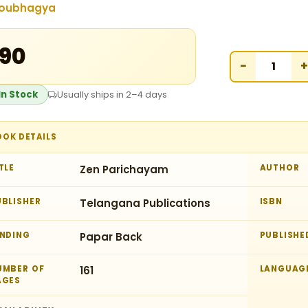
oubhagya
190
−
+
In Stock
Usually ships in 2–4 days
OOK DETAILS
TLE
Zen Parichayam
AUTHOR
UBLISHER
Telangana Publications
ISBN
INDING
Papar Back
PUBLISHE
UMBER OF
161
LANGUAG
AGES