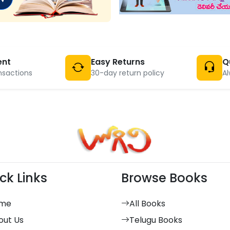
ent
Easy Returns
Q
nsactions
30-day return policy
Al
ck Links
Browse Books
me
All Books
out Us
Telugu Books