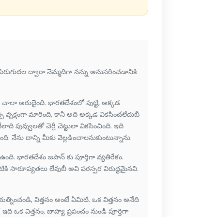
పెరుగుదల ద్వారా నెమ్మదిగా నన్ను అనుసరించడానికి
థితి చాలా అరుదైంది. భారతదేశంలో పుట్టి, అక్కడ
్ప వృక్షంగా మారింది, కానీ అది అక్కడ వికసించలేదుబీ
ాది పువ్వులతో చెర్రీ చెట్టులా వికసించింది. ఇది
ది. నేను దాన్ని మీకు వెల్లడించాలనుకుంటున్నాను.
ది. భారతదేశం జపాన్ కు పూర్తిగా వ్యతిరేకం.
వాటికి సారూప్యతలు లేవుబీ అవి పరస్పర విరుద్ధమైనవి.
యత్నించండి, విత్తనం అంటే ఏమిటి. ఒక విత్తనం అనేది
ఇది ఒక విత్తనం, బాహ్య ప్రపంచం నుండి పూర్తిగా