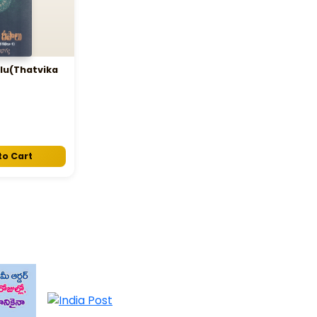
lu(Thatvika
to Cart