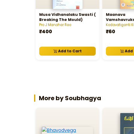
Musa Vidhanalaku Swasti (
Maanava
Breaking The Mould)
Vamshavruk
Pro J Manohar Rao
Kodavatiganti 
₹400
₹60
Add to Cart
Add 
More by Soubhagya