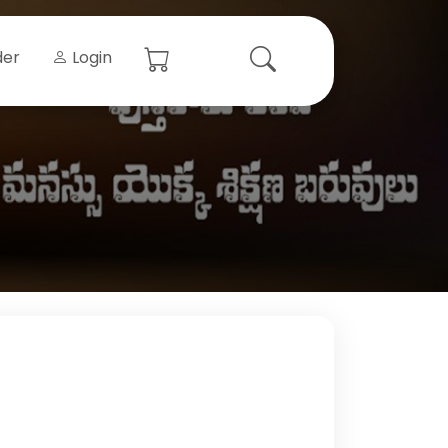
der
Login