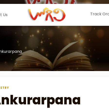
Track Or
t Us
nkurarpana
OETRY
nkurarpana