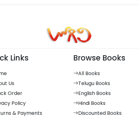
ck Links
Browse Books
me
All Books
out Us
Telugu Books
ack Order
English Books
vacy Policy
Hindi Books
turns & Payments
Discounted Books