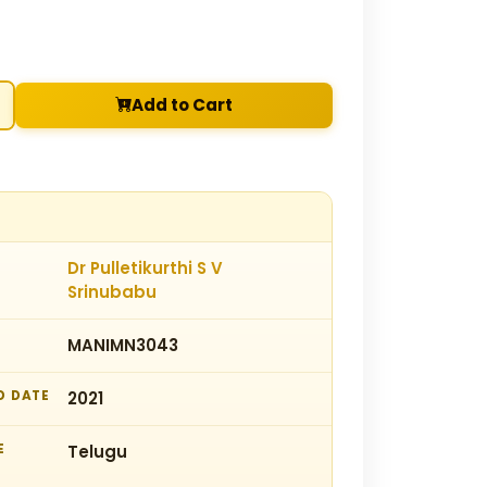
Add to Cart
Dr Pulletikurthi S V
Srinubabu
MANIMN3043
D DATE
2021
E
Telugu