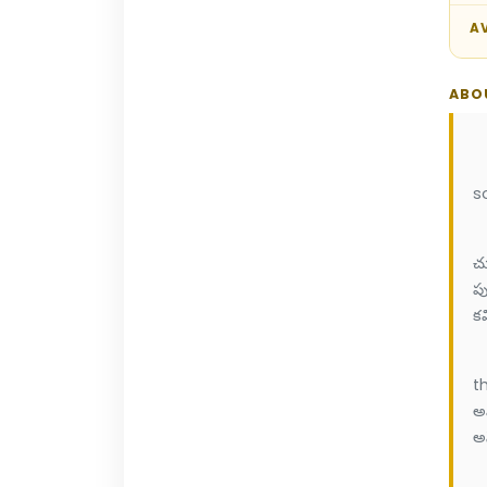
AV
ABO
P
so
ఇ
చు
పు
కవ
P
th
అవ
అన