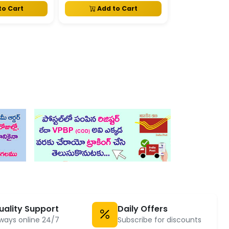
to Cart
Add to Cart
Add t
uality Support
Daily Offers
ways online 24/7
Subscribe for discounts