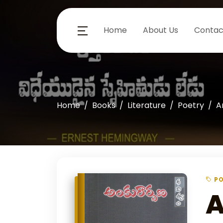
Home
About Us
Contac
Home
Books
Literature
Poetry
A
P
A