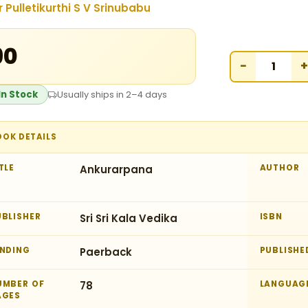
r Pulletikurthi S V Srinubabu
90
−
+
In Stock
Usually ships in 2–4 days
OOK DETAILS
TLE
Ankurarpana
AUTHOR
UBLISHER
Sri Sri Kala Vedika
ISBN
INDING
Paerback
PUBLISHE
UMBER OF
78
LANGUAG
AGES