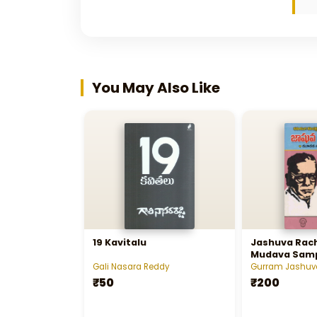
You May Also Like
19 Kavitalu
Jashuva Rac
Mudava Sam
(Swayamvar
Gali Nasara Reddy
Gurram Jashuv
Kothalokam, 
₹50
₹200
Charitra, Mu
Naa Katha,
Nagarjunasa