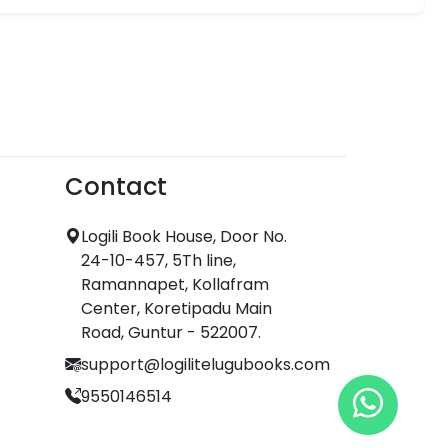
Contact
Logili Book House, Door No.
24-10-457, 5Th line,
Ramannapet, Kollafram
Center, Koretipadu Main
Road, Guntur - 522007.
support@logilitelugubooks.com
9550146514