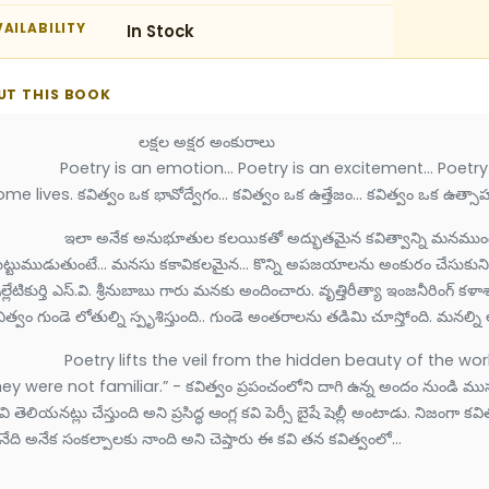
AILABILITY
In Stock
UT THIS BOOK
లక్షల అక్షర అంకురాలు
oetry is an emotion... Poetry is an excitement... Poetry is a
me lives. కవిత్వం ఒక భావోద్వేగం... కవిత్వం ఒక ఉత్తేజం... కవిత్వం ఒక ఉత్సాహం
లా అనేక అనుభూతుల కలయికతో అద్భుతమైన కవిత్వాన్ని మనముందు ఉం
ట్టుముడుతుంటే... మనసు కకావికలమైన... కొన్ని అపజయాలను అంకురం చేసుకుని వ
ల్లేటికుర్తి ఎస్.వి. శ్రీనుబాబు గారు మనకు అందించారు. వృత్తిరీత్యా ఇంజనీరింగ్ కళాశాల
ిత్వం గుండె లోతుల్ని స్పృశిస్తుంది.. గుండె అంతరాలను తడిమి చూస్తోంది. మనల్ని 
oetry lifts the veil from the hidden beauty of the world,
ey were not familiar.” - కవిత్వం ప్రపంచంలోని దాగి ఉన్న అందం నుండి ముసు
ి తెలియనట్లు చేస్తుంది అని ప్రసిద్ధ ఆంగ్ల కవి పెర్సీ బైషే షెల్లీ అంటాడు. నిజంగ
ేది అనేక సంకల్పాలకు నాంది అని చెప్తారు ఈ కవి తన కవిత్వంలో...