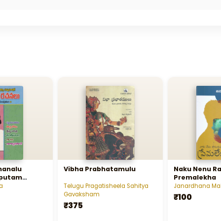
hanalu
Vibha Prabhatamulu
Naku Nenu R
putam
Premalekha
am,
a
Telugu Pragatisheela Sahitya
Janardhana Ma
Cristhu
Gavaksham
₹100
saafarulu,
₹375
gar)