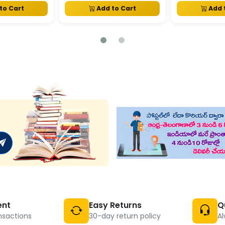
to Cart
Add to Cart
Add 
ent
Easy Returns
Q
nsactions
30-day return policy
Al