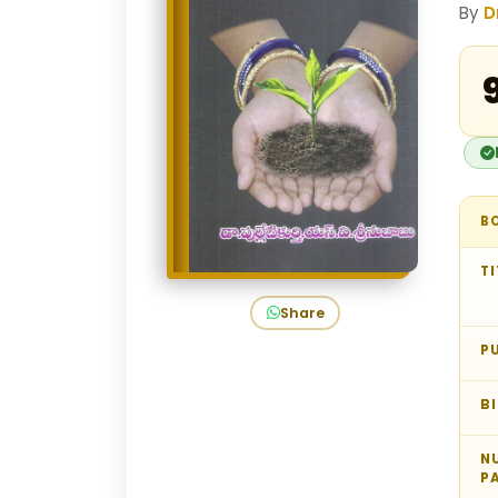
By
D
₹
B
TI
Share
P
B
N
P