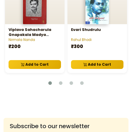
Viplava Sahacharula
Evari Shudrulu
Gnapakala Madya
Chandrashekar Azad
Nirmala Nanda
Rahul Bhodi
₹200
₹300
Add to Cart
Add to Cart
Subscribe to our newsletter