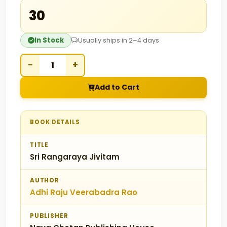
₹30
In Stock
Usually ships in 2–4 days
−
+
Add to Cart
BOOK DETAILS
TITLE
Sri Rangaraya Jivitam
AUTHOR
Adhi Raju Veerabadra Rao
PUBLISHER