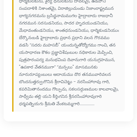
ధార్మికులకును, శైర్య ధనులకును దావలమై, ఉడిపోని
సంపదాళికి నిశాంతమై, విరాజిల్లుచుండు నిజాంరాష్ట్రమున
భాగ్యనగరమను బ్రసిద్ధనామముగల హైద్రాబాదు రాజధానీ
నగరమున సరసుడనియు, సాదర హృదయుఁడనియు,
మేధావంతుఁడనియు, శాంతధనుండనియు, ధార్మికుఁడనియుఁ
బేర్కొనఁబడి హైద్రాబాదు ప్రథాన ప్రధాని వలన గౌరవము
వడసి “సదరు మహసబీ" యందున్నతోద్యోగము గాంచి, తన
యసాధారణ కౌశల ప్రజ్ఞావిశేషంబుల నధికారుల మెప్పించి,
పుత్రపారంపర్య మనుభవింప దివానుగారి యనుగ్రహమున,
"ఉపకార వేతనముగా” “మన్సబు" మాసమునకు
నూరురూప్యంబులు ఆదాయము దొర తనమువారివలన
బొందనుత్తర్వుఁగొనిన శ్రీరావిచెట్టు - నరసింహారావు గారి,
కపరిమితానందము గొల్పుచు, సకలసద్గుణముల కాలవాలమై,
సాధ్వీమ తల్లి యని కీర్తిఁగనిన శ్రీనరసింహారావుగారి
ధర్మపత్నియగు శ్రీమతి వేంకటమ్మగారి................