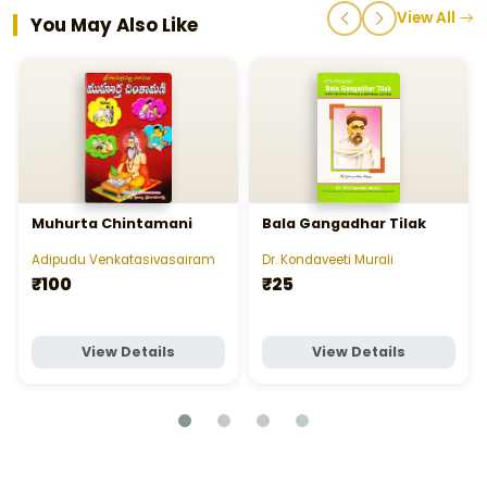
View All
You May Also Like
Muhurta Chintamani
Bala Gangadhar Tilak
Adipudu Venkatasivasairam
Dr. Kondaveeti Murali
₹100
₹25
View Details
View Details