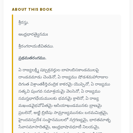
ABOUT THIS BOOK
శ్రీరస్తు.
ఆంధ్రభారత్యైనమః
శ్రీరంగరాయజీవితము.
ప్రథమతరంగము.
ఏ రాజ్యలక్ష్మి షట్చక్రవర్తుల బాహుబిసకాండములపై
దాండవమాడు చెండెనో, ఏ రాజ్యము షోడశమహారాజుల
దిగంత విశ్రాంతకీర్తిచంద్రిక కాకరమై యొప్పెనో, ఏ రాజ్యము
సత్కవి పుంగవ సమాశ్రయమై వెలసెనో, ఏ రాజ్యము
సమస్తభాగధేయములకు భవనమై క్రాలెనో, ఏ రాజ్య
మఖండవైభవోపేతమై ఆసియాఖండమునకు బ్రాణమై
ప్రబలెనో, అట్టి బ్రిటిషు సామ్రాజ్యమునకుఁ బరమమిత్రమై,
హైందవస్వదేశ సంస్థానములలో నగ్రగణ్యమై, భారతమాతృ
సేవాసమాసాదితమై, ఆంధ్రభాషావధూటీ నిలయమై,