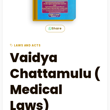
Share
LAWS AND ACTS
Vaidya
Chattamulu (
Medical
Laws)