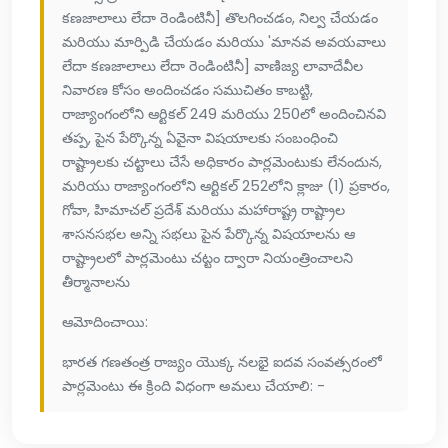
కణజాలాలు లేదా రెండింటినీ] తొలగించడం, నిల్వ చేయడం
మరియు మార్పిడి చేయడం మరియు 'మానవ అవయవాలు
లేదా కణజాలాలు లేదా రెండింటినీ] వాణిజ్య లావాదేవీల
నివారణ కోసం అందించడం సముచితం కాబట్టి,
రాజ్యాంగంలోని ఆర్టికల్ 249 మరియు 250లో అందించినవి
తప్ప, పైన పేర్కొన్న ఏవైనా విషయాలకు సంబంధించి
రాష్ట్రాలకు చట్టాలు చేసే అధికారం పార్లమెంటుకు లేనందున,
మరియు రాజ్యాంగంలోని ఆర్టికల్ 252లోని క్లాజు (1) ప్రకారం,
గోవా, హిమాచల్ ప్రదేశ్ మరియు మహారాష్ట్ర రాష్ట్రాల
శాసనసభల అన్ని సభలు పైన పేర్కొన్న విషయాలను ఆ
రాష్ట్రాలలో పార్లమెంటు చట్టం ద్వారా నియంత్రించాలని
తీర్మానాలను
ఆమోదించాయి:
భారత గణతంత్ర రాజ్యం యొక్క నలభై ఐదవ సంవత్సరంలో
పార్లమెంటు ఈ క్రింది విధంగా అమలు చేయాలి: -