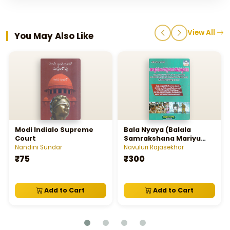
View All
You May Also Like
Modi Indialo Supreme
Bala Nyaya (Balala
Court
Samrakshana Mariyu
Poshana) Cattamu 2015
Nandini Sundar
Navuluri Rajasekhar
₹75
₹300
Add to Cart
Add to Cart