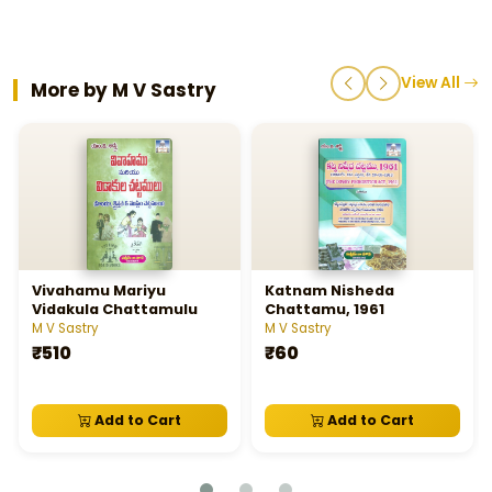
View All
More by M V Sastry
Vivahamu Mariyu
Katnam Nisheda
Vidakula Chattamulu
Chattamu, 1961
M V Sastry
M V Sastry
₹510
₹60
Add to Cart
Add to Cart