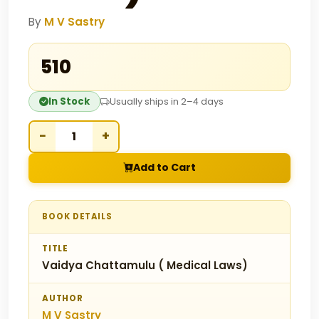
By
M V Sastry
₹510
In Stock
Usually ships in 2–4 days
−
+
Add to Cart
BOOK DETAILS
TITLE
Vaidya Chattamulu ( Medical Laws)
AUTHOR
M V Sastry