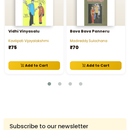
Vidhi Vinyasalu
Bava Bava Panneru
Kavilipati Vijayalakshmi
Madireddy Sulochana
₹75
₹70
Add to Cart
Add to Cart
Subscribe to our newsletter