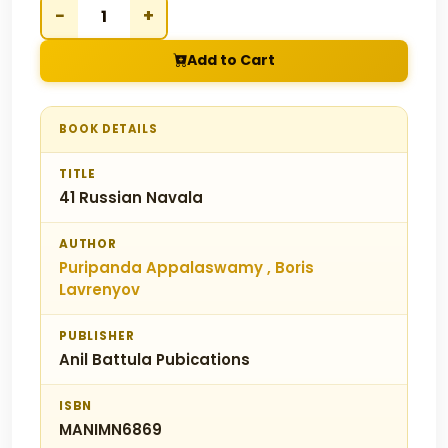
−
+
Add to Cart
BOOK DETAILS
TITLE
41 Russian Navala
AUTHOR
Puripanda Appalaswamy , Boris
Lavrenyov
PUBLISHER
Anil Battula Pubications
ISBN
MANIMN6869