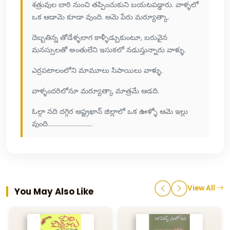
శత్రువుల బారి నుంచి తప్పించుకుని బయటపడ్డారు. వాళ్ళలో
ఒక ఆడామె కూడా వుంది. ఆమె పేరు మర్యూత్కా.
దెబ్బతిన్న తోడేళ్ళలాగ కాళ్ళీడ్చుకుంటూ, బరువైన
మనస్సులతో అంతులేని ఇసుకలో నడుస్తున్నారు వాళ్ళు.
ఎర్రపటాలంలోని మామూలు సిపాయిలు వాళ్ళు.
వాళ్ళందరిలోనూ మర్యూత్కా మాత్రమే ఆడది.
ఓల్గా నది దగ్గిర ఆష్ట్రఖాన్ జిల్లాలో ఒక ఊళ్ళో ఆమె ఇల్లు
వుంది.............................
View All
You May Also Like