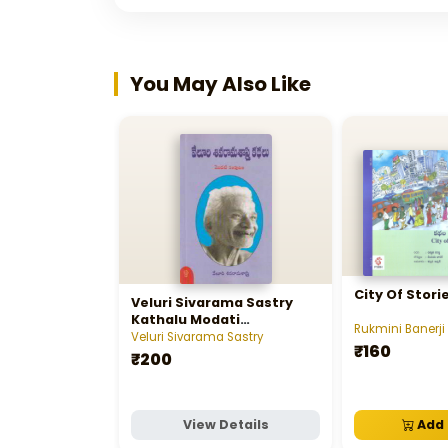
You May Also Like
City Of Stori
Veluri Sivarama Sastry
Kathalu Modati
Rukmini Banerji
Samputam
Veluri Sivarama Sastry
₹160
₹200
View Details
Add 