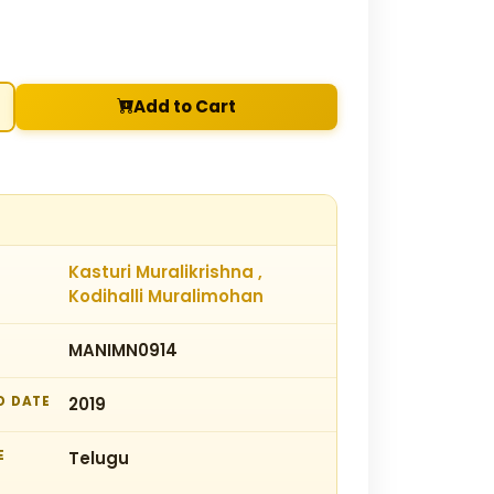
Add to Cart
Kasturi Muralikrishna ,
Kodihalli Muralimohan
MANIMN0914
D DATE
2019
E
Telugu