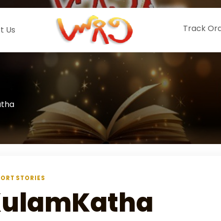
Track Or
t Us
atha
ORT STORIES
ulamKatha