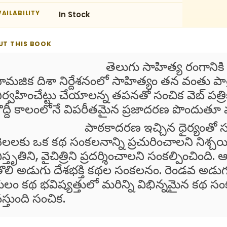
AILABILITY
In Stock
UT THIS BOOK
తెలుగు సాహిత్య రంగానికి పునర్వై
ామజిక దిశా నిర్దేశనంలో సాహిత్యం తన వంతు 
ిర్వహించేట్టు చేయాలన్న తపనతో సంచిక వెబ్ ప
ొద్దీ కాలంలోనే విపరీతమైన ప్రజాదరణ పొందుతూ
పాఠకాదరణ ఇచ్చిన ధైర్యంతో సంచిక వెబ
ెలలకు ఒక కథ సంకలనాన్ని ప్రచురించాలని నిశ్చయ
ిస్తృతిని, వైచిత్రిని ప్రదర్శించాలని సంకల్పించ
ొలి అడుగు దేశభక్తి కథల సంకలనం. రెండవ అడు
ులం కథ భవిష్యత్తులో మరిన్ని విభిన్నమైన కథ
స్తుంది సంచిక.