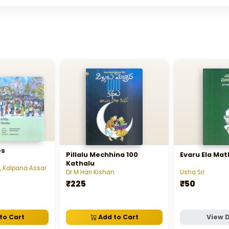
es
Pillalu Mechhina 100
Evaru Ela Mat
Kathalu
 , Kalpana Assar
Dr M Hari Kishan
Usha Sri
₹225
₹50
to Cart
Add to Cart
View D