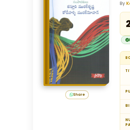
By
K
B
TI
P
Share
B
N
P