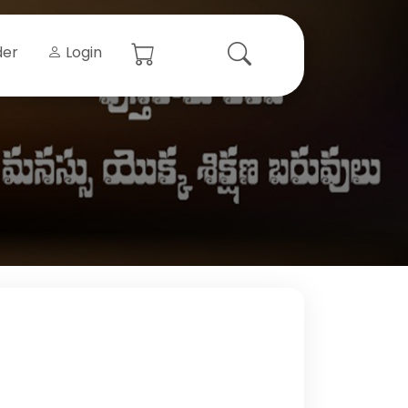
der
Login