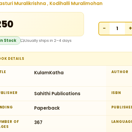
asturi Muralikrishna , Kodihalli Muralimohan
₹250
−
+
In Stock
Usually ships in 2–4 days
OOK DETAILS
TLE
KulamKatha
AUTHOR
UBLISHER
Sahithi Publications
ISBN
INDING
Paperback
PUBLISHE
UMBER OF
367
LANGUAG
AGES