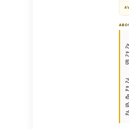
AV
ABO
స
న
క
న
వ
త
క
వ