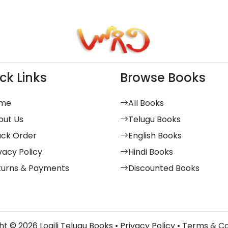
ck Links
Browse Books
me
All Books
out Us
Telugu Books
ack Order
English Books
vacy Policy
Hindi Books
turns & Payments
Discounted Books
t © 2026 Logili Telugu Books •
Privacy Policy
•
Terms & Co