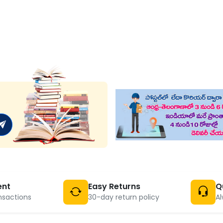
ent
Easy Returns
Q
nsactions
30-day return policy
Al