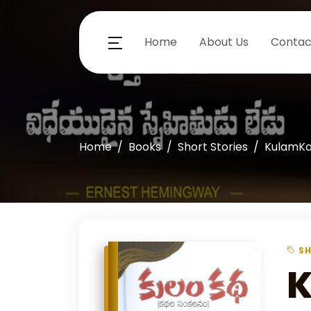
Home
About Us
Contac
Home
Books
Short Stories
KulamK
SH
K