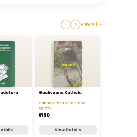
View All
ladataru
Gaalivaana Kathalu
Chandamama
Gannavarapu Narasimha
Chandamama
Murthy
₹540
₹150
etails
View Details
Add t