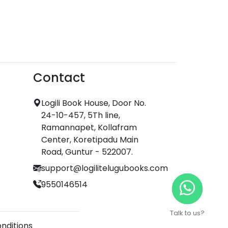
Contact
Logili Book House, Door No.
24-10-457, 5Th line,
Ramannapet, Kollafram
Center, Koretipadu Main
Road, Guntur - 522007.
support@logilitelugubooks.com
9550146514
Talk to us?
nditions