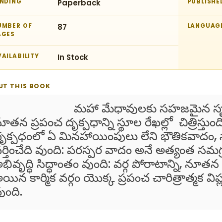
INDING
Paperback
PUBLISHE
UMBER OF
87
LANGUAG
AGES
AILABILITY
In Stock
UT THIS BOOK
మహా మేధావులకు సహజమైన సృష్టితతోను
ూతన ప్రపంచ దృక్పధాన్ని స్థూల రేఖల్లో చిత్రిస్
ృక్పధంలో ఏ మినహాయింపులు లేని భౌతికవాదం, స
ర్తించేది వుంది: పరస్పర వాదం అనే అత్యంత సమ
భివృద్ధి సిద్ధాంతం వుంది: వర్గ పోరాటాన్ని, నూతన
యిన కార్మిక వర్గం యొక్క ప్రపంచ చారిత్రాత్మక విప్
ుంది.