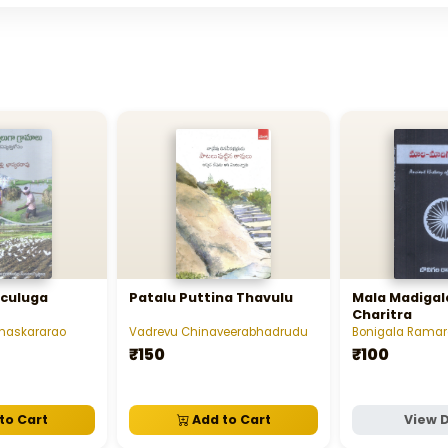
iculuga
Patalu Puttina Thavulu
Mala Madigal
Charitra
Bhaskararao
Vadrevu Chinaveerabhadrudu
Bonigala Rama
₹150
₹100
to Cart
Add to Cart
View D