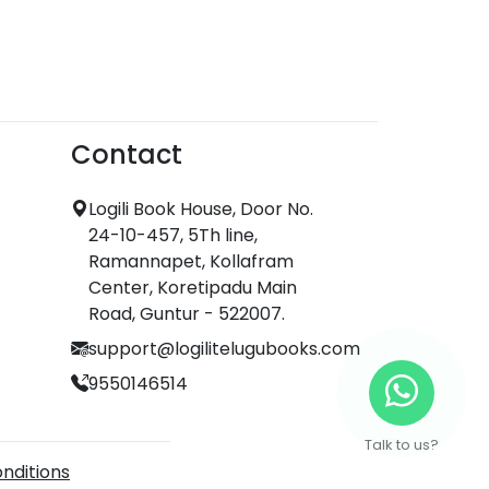
Contact
Logili Book House, Door No.
24-10-457, 5Th line,
Ramannapet, Kollafram
Center, Koretipadu Main
Road, Guntur - 522007.
support@logilitelugubooks.com
9550146514
Talk to us?
nditions