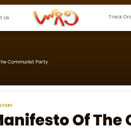
Track Or
t Us
The Communist Party
STORY
anifesto Of Th