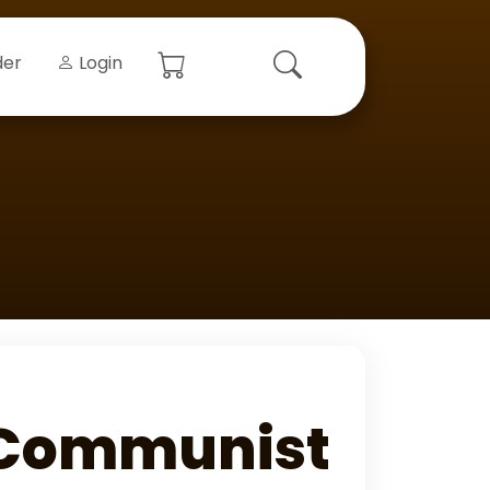
der
Login
e Communist