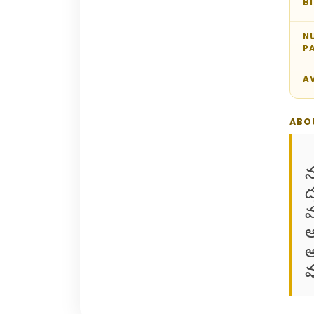
B
N
P
AV
ABO
న
ద
వ
అ
అ
వ