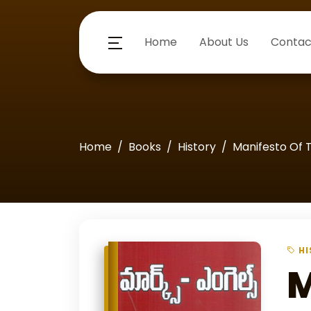
Home
About Us
Contac
Home
Books
History
Manifesto Of 
HI
M