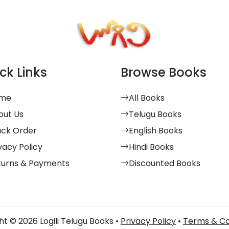
ck Links
Browse Books
me
All Books
out Us
Telugu Books
ack Order
English Books
vacy Policy
Hindi Books
turns & Payments
Discounted Books
t © 2026 Logili Telugu Books •
Privacy Policy
•
Terms & Co