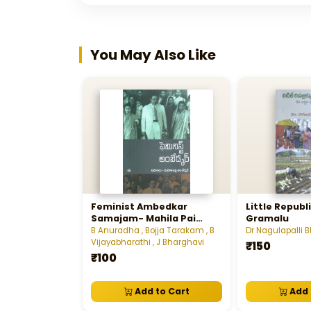
You May Also Like
Feminist Ambedkar
Little Republ
Samajam- Mahila Pai
Gramalu
Ambedkar
B Anuradha , Bojja Tarakam , B
Dr Nagulapalli 
Vijayabharathi , J Bharghavi
₹150
₹100
Add to Cart
Add 