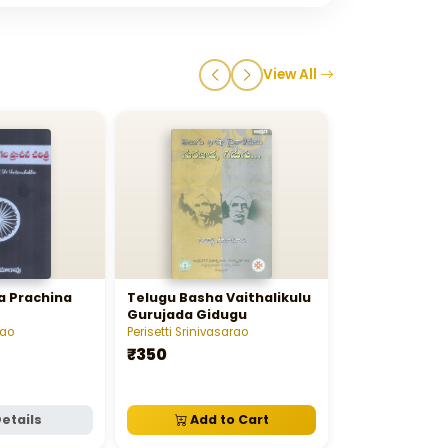
View All
a Prachina
Telugu Basha Vaithalikulu
Naxalbari (Is
Gurujada Gidugu
Name Of Villa
rao
Perisetti Srinivasarao
C S R Prasad
₹350
₹80
etails
Add to Cart
Add t