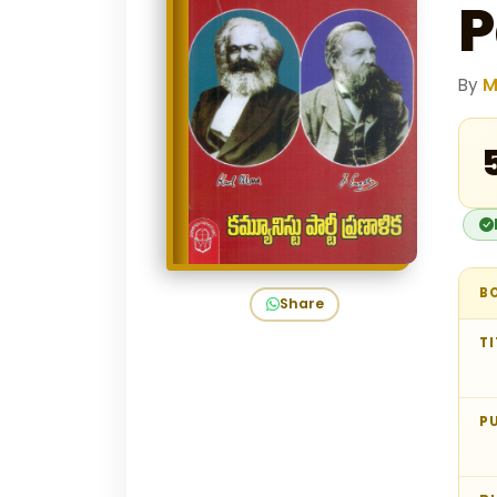
P
By
M
₹
B
Share
TI
P