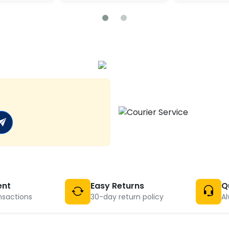
ent
Easy Returns
Q
nsactions
30-day return policy
Al