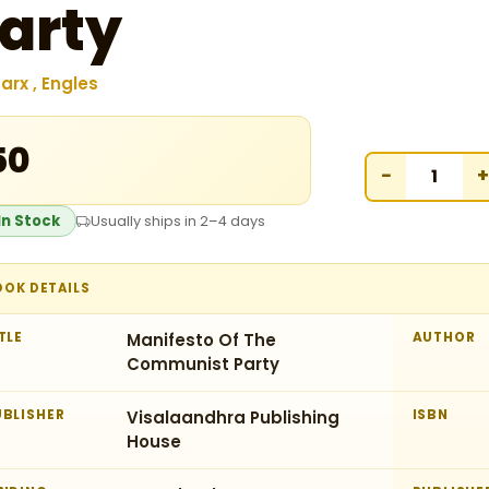
arty
arx , Engles
50
−
+
In Stock
Usually ships in 2–4 days
OOK DETAILS
TLE
Manifesto Of The
AUTHOR
Communist Party
UBLISHER
Visalaandhra Publishing
ISBN
House