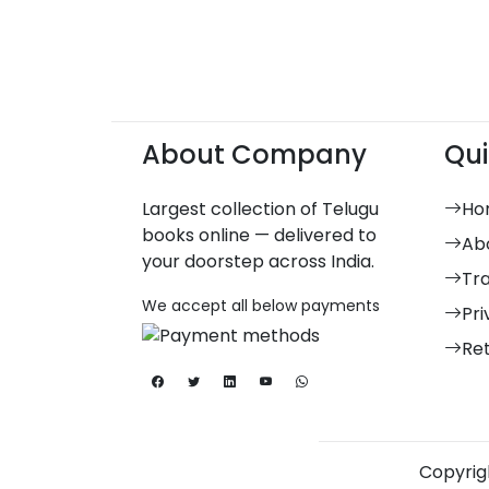
About Company
Qui
Largest collection of Telugu
Ho
books online — delivered to
Ab
your doorstep across India.
Tr
We accept all below payments
Pri
Re
Copyrigh