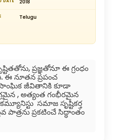
D DATE
2018
E
Telugu
, ప్రజ్ఞతోనూ ఈ గ్రంధం
తుంది. ఈ నూతన ప్రపంచ
ాంఘిక జీవితానికి కూడా
గ్రమైన , అత్యంత గంభీరమైన
 కమ్యూనిస్టు సమాజ సృష్టికర్త
లవ పాత్రను ప్రకటించే సిద్ధాంతం