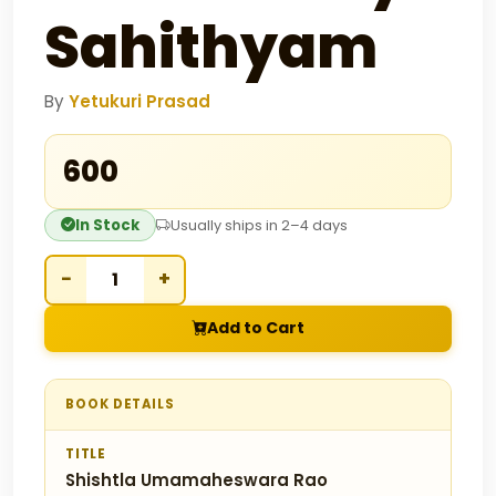
Sahithyam
By
Yetukuri Prasad
₹600
In Stock
Usually ships in 2–4 days
−
+
Add to Cart
BOOK DETAILS
TITLE
Shishtla Umamaheswara Rao