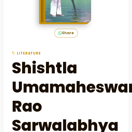
Share
LITERATURE
Shishtla
Umamaheswa
Rao
Sarwalabhya