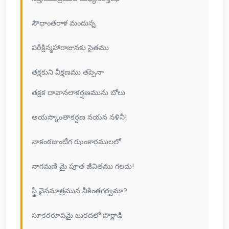
సౌధాంతరాళ మందున్న
పరీక్షిన్మహారాజునకు సైతము
తక్షకుని వీక్షణము తప్పెనా
తక్షక దావానలాకర్షణమును బోలు
అయస్కాంతాకర్షణ నయన నళినీ!
నాకంఠజుంటీగ ఝంకారములలో
నాగమణి మై పూత జీవితము గలదు!
స్త్రీ వైనమాత్రమున నీకింతగర్వమా?
సూకరరూపమై బురదలో పొర్లాడి