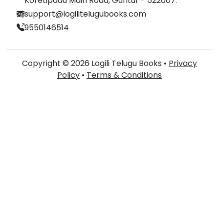
Koretipadu Main Road, Guntur - 522007.
support@logilitelugubooks.com
9550146514
Copyright © 2026 Logili Telugu Books •
Privacy
Policy
•
Terms & Conditions