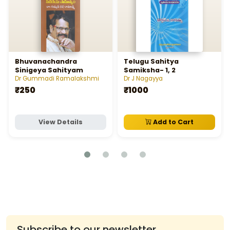
Bhuvanachandra
Telugu Sahitya
Sinigeya Sahityam
Samiksha- 1, 2
Dr Gummadi Ramalakshmi
Dr J Nagayya
₹250
₹1000
View Details
Add to Cart
Subscribe to our newsletter