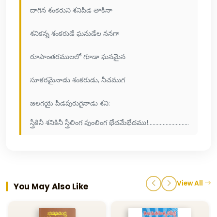
దాగిన శంకరుని శనిపీడ తాకినా
శనికన్న శంకరుడే ఘనుడేల ననగా
రూపాంతరములలో గూడా ఘనమైన
సూకరమైనాడు శంకరుడు, నీచముగ
జలగయై పీడపురుగైనాడు శని:
స్త్రీకినీ శనికినీ స్త్రీలింగ పుంలింగ భేదమేభేదము!............................
View All
You May Also Like