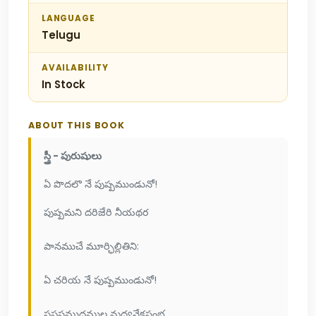
LANGUAGE
Telugu
AVAILABILITY
In Stock
ABOUT THIS BOOK
స్త్రీ - పురుషులు
ఏ పొదలొ నే పుష్పముండునో!
పుష్పమని దరిజేరి నీయథర
పానముచే మూర్ఛిల్లితిని:
ఏ చరియ నే పుష్పముండునో!
సప్తసముద్రముల మధ్యనేకస్తంభ