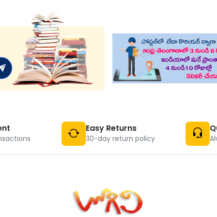
ent
Easy Returns
Q
nsactions
30-day return policy
Al