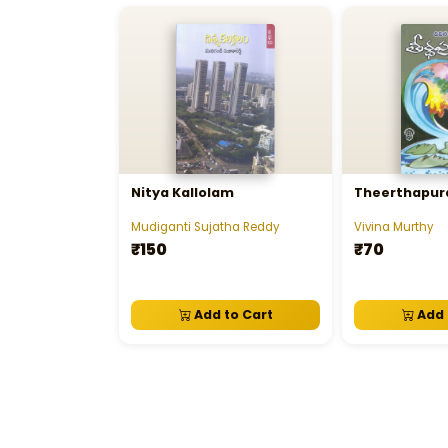
Nitya Kallolam
Theerthapura
Mudiganti Sujatha Reddy
Vivina Murthy
₹150
₹70
Add to Cart
Add 