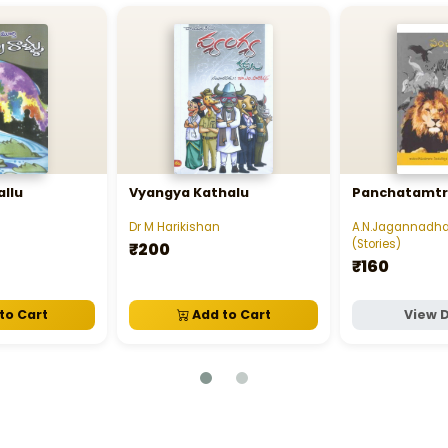
llu
Vyangya Kathalu
Panchatamt
Dr M Harikishan
A.N.Jagannadh
(Stories)
₹200
₹160
to Cart
Add to Cart
View D