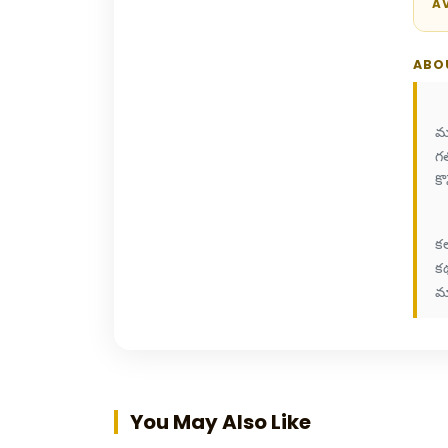
AV
ABO
ఇ
మధ
గత
కొ
న
కల
క
మ
You May Also Like