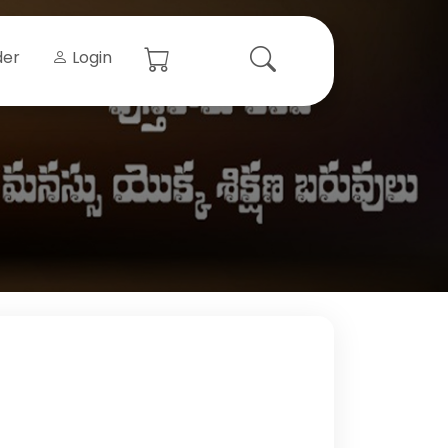
der
Login