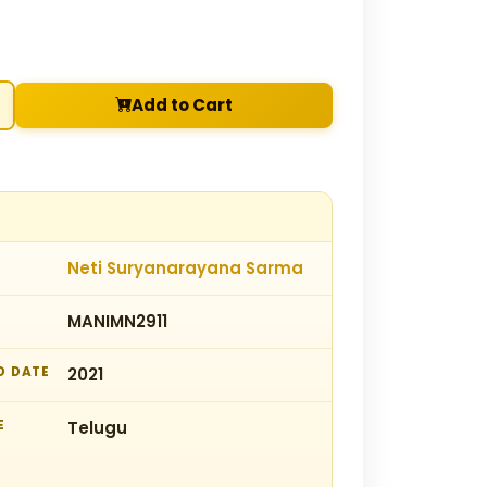
Add to Cart
Neti Suryanarayana Sarma
MANIMN2911
D DATE
2021
E
Telugu