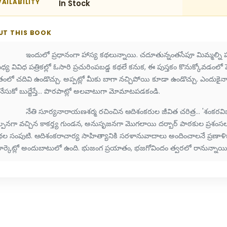
AILABILITY
In Stock
UT THIS BOOK
ందులో ప్రధానంగా హాస్య కథలున్నాయి. చదూతున్నంతసేపూ మిమ్మల్ని హాయిగ
్య వివిధ పత్రికల్లో ఓసారి ప్రచురింపబడ్డ కథలే కనుక, ఈ పుస్తకం కొనుక్కోవడంలో పె
ంలో చదివి ఉండొచ్చు. అప్పట్లో మీకు బాగా నచ్చిపోయి కూడా ఉండొచ్చు. ఎందుకైనా 
నేసుకో బుద్దేస్తే... పొరపాట్లో అలవాటుగా మోమాటపడకండి.
ేతి సూర్యనారాయణశర్మ రచించిన ఆదిశంకరుల జీవిత చరిత్ర... 'శంకరవిజయం 
్పనగా వచ్చిన కాకర్త్య గుండన, అనుసృజనగా మొగలాయి దర్బార్ పాఠకుల ప్రశంసలు
థల సంపుటి. ఆదిశంకరాచార్య సాహిత్యానికి సరళానువాదాలు అందించాలనే ప్రణాళి
ార్కెట్లో అందుబాటులో ఉంది. భుజంగ ప్రయాతం, భజగోవిందం త్వరలో రానున్నాయ