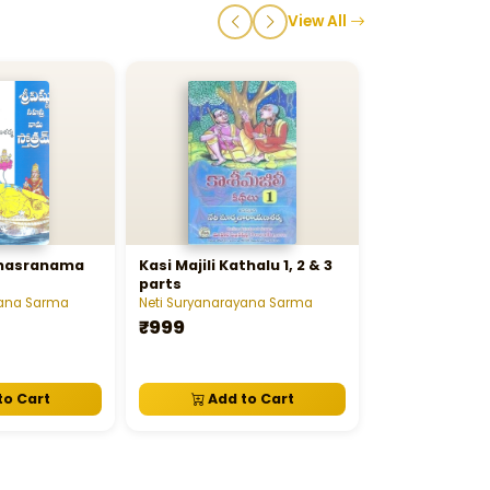
View All
ahasranama
Kasi Majili Kathalu 1, 2 & 3
parts
yana Sarma
Neti Suryanarayana Sarma
₹999
to Cart
Add to Cart