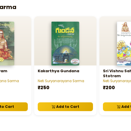
Sarma
ayam
Kakarthya Gundana
Sri Vishnu S
Stotram
yana Sarma
Neti Suryanarayana Sarma
Neti Suryanara
₹250
₹200
to Cart
Add to Cart
Add 