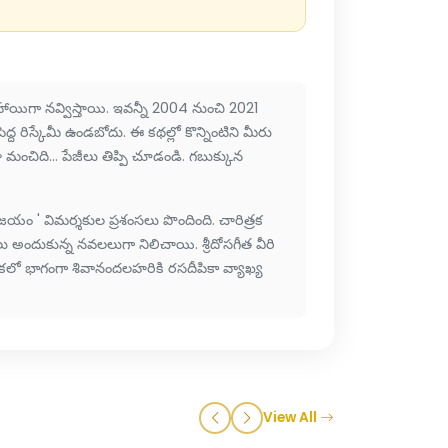
ా నవ్విస్తాయి. ఇవన్నీ 2004 నుంచి 2021
ద్ద రిస్కేమీ ఉండబోదు. ఈ కథల్లో కొన్నింటిని మీరు
మంచిది... పేజీలు తిప్పి చూడండి. గబుక్కున
' విమర్శకుల ప్రశంసలు పొందింది. చారిత్రక
 అందుకున్న నవలలుగా నిలిచాయి. శ్రీదోసగీత వీరి
కలో భాగంగా శివానందలహరికి రసదీపికా వ్యాఖ్య
ి
View All