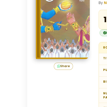
By
N
₹
B
TI
Share
P
B
N
P