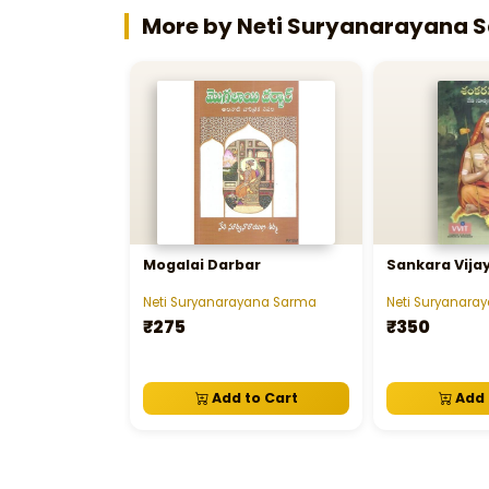
More by Neti Suryanarayana 
Mogalai Darbar
Sankara Vij
Neti Suryanarayana Sarma
Neti Suryanara
₹275
₹350
Add to Cart
Add 