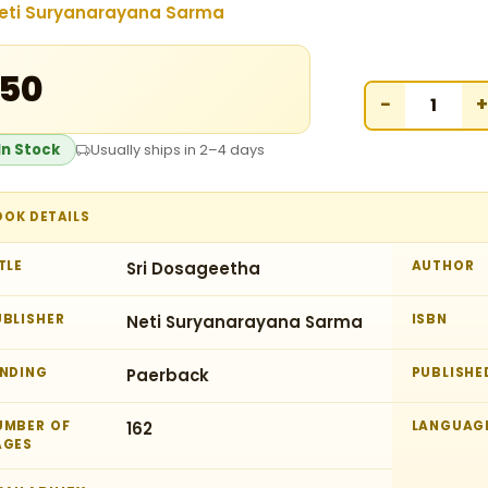
eti Suryanarayana Sarma
150
−
+
In Stock
Usually ships in 2–4 days
OOK DETAILS
TLE
Sri Dosageetha
AUTHOR
UBLISHER
Neti Suryanarayana Sarma
ISBN
INDING
Paerback
PUBLISHE
UMBER OF
162
LANGUAG
AGES