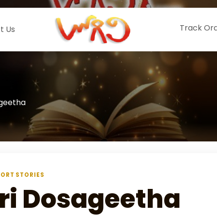
Track Or
t Us
ageetha
ORT STORIES
ri Dosageetha