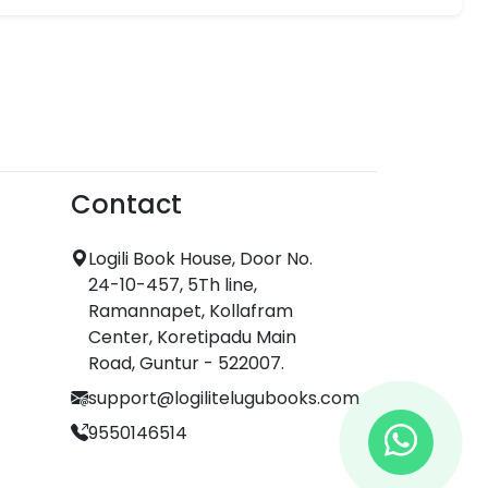
Contact
Logili Book House, Door No.
24-10-457, 5Th line,
Ramannapet, Kollafram
Center, Koretipadu Main
Road, Guntur - 522007.
support@logilitelugubooks.com
9550146514