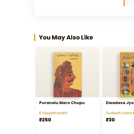
You May Also Like
Puranalu Maro Chupu
Dwadasa Jyot
B.Vijayabharathi
Gudipati Indira
₹250
₹30