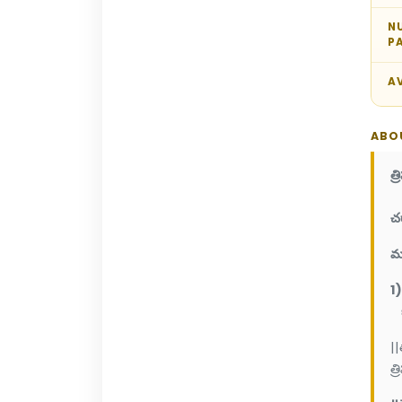
N
P
AV
ABO
త్
చ
మ
1
బి
||
త్