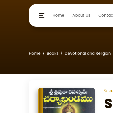
Home
About Us
Contac
Home
Books
Devotional and Religion
DE
S