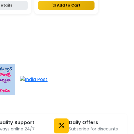
etails
Add to Cart
View D
uality Support
Daily Offers
ways online 24/7
Subscribe for discounts