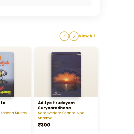
View All
eta
Aditya Hrudayam
Sri Chandi Sa
Suryaaradhana
 Krishna Murthy
Samavedam Shanmukha
Mallampudi Durg
Sharma
Prasad Sastry
₹300
₹50