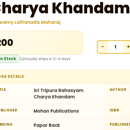
harya Khandam
wamy Lalitanada Maharaj
₹200
−
+
In Stock
Usually ships in 2–4 days
OOK DETAILS
TLE
Sri Tripura Rahasyam
AUTHOR
Charya Khandam
UBLISHER
Mohan Publications
ISBN
INDING
Papar Back
PUBLISHE