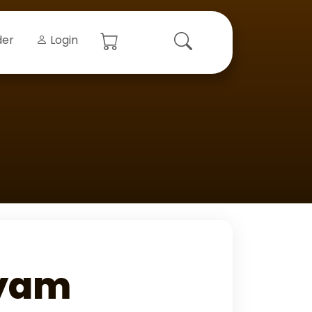
der
Login
syam