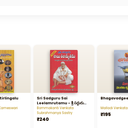
irlingalu
Sri Sadguru Sai
Bhagavadge
Leelamrutamu - శ్రీ సద్గురు
సాయి లీలామృతము
 Kameswari
Bommakanti Venkata
Malladi Venkata
Subrahmanya Sastry
₹195
₹240