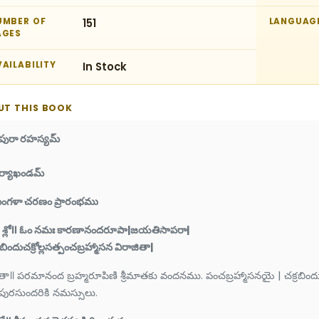
UMBER OF
151
LANGUAG
AGES
AILABILITY
In Stock
UT THIS BOOK
రిపురా రహస్యమ్
ర్యాఖండమ్
ంగళా చరణం ప్రారంభము
) శ్లో॥ ఓం నమః కారణానందరూపా|జయతిసాపరా|
ందుచక్రోల్లసత్పంచబ్రహ్మాసన విరాజితా|
తా॥ పరమానంద బ్రహ్మరూపిణి శ్రీమాతకు వందనము. పంచబ్రహ్మాసనయై | చక్రబిందువు ప
రిపురసుందరికి నమస్సులు.