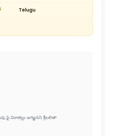
E
Telugu
ై విరాజిల్లు జగజ్జనని శ్రీలలితా