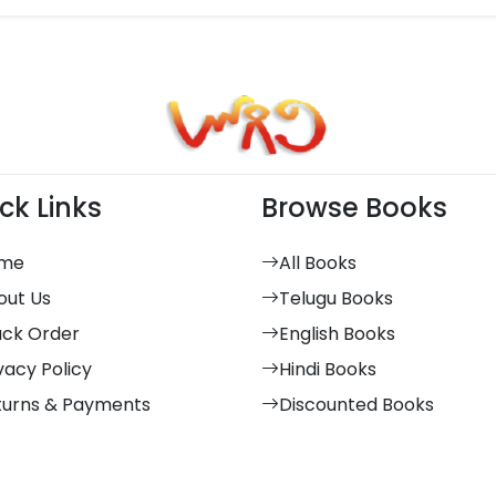
ck Links
Browse Books
me
All Books
out Us
Telugu Books
ack Order
English Books
vacy Policy
Hindi Books
turns & Payments
Discounted Books