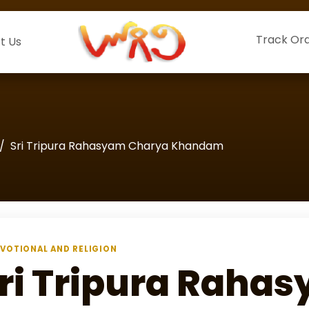
Track Or
t Us
Sri Tripura Rahasyam Charya Khandam
VOTIONAL AND RELIGION
ri Tripura Raha