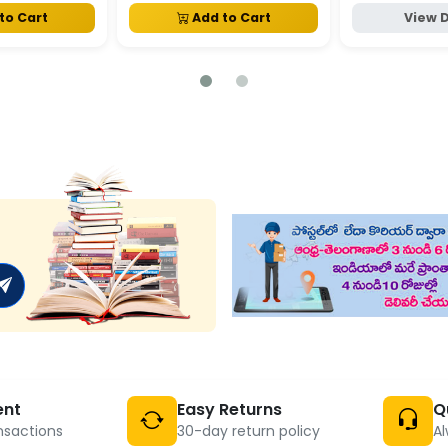
to Cart
Add to Cart
View D
ent
Easy Returns
Q
nsactions
30-day return policy
Al