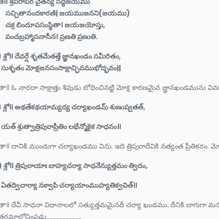
ే॥ శ్రీపరాపర చైతన్య సిద్ధిజయము
చ్చితానందకారణి| జయముజనని(జయము)
క్ర బిందూపసంస్థితా। జయజయోస్తు,
చబ్రహ్మాసనాసీన। ప్రణతి ప్రణుతి.
 శ్లో॥ దేవర్షే శృతమేతత్తే జ్ఞానఖండం సమీరితం,
ుశృతం మోక్షజనసంసాక్షాచ్ఛివముభోద్భవం||
తా॥ ఓ నారదా సాక్షాత్తు శివుడు బోధించినట్టి మోక్ష కారణమైన జ్ఞానఖండమును వివర
) శ్లో॥ అథతేకథయామ్యద్య చర్యాఖండమ్ శుణుష్వతత్,
్ శ్రుత్వాత్రిపురాప్రీతిం లభేన్మోకైక సాధనం॥
తా॥ దానికి ముందుగా చర్యాఖండము విను. ఇది త్రిపురాదేవికి నత్యంత ప్రీతికరం.
 శ్లో॥ త్రిపురాయాః బాహ్యచర్యా సాధనేన్యుత్తమం త్విదం,
తద్విచార్యా నక్వాపి చర్యాయాంముహ్యతిక్వచిత్॥
 తా॥ దేవీ సాధనా విధానాలలో సత్యుత్తమమైనదీ చర్యా ఖండము. దీనికి బాగుగా 
రమాలోచింపడు........................