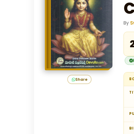
C
By
S
B
Share
TI
P
B