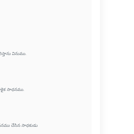
ిస్తాను వినుము.
 మోకైక సాధనము.
మననము చేసిన సాధకుడు