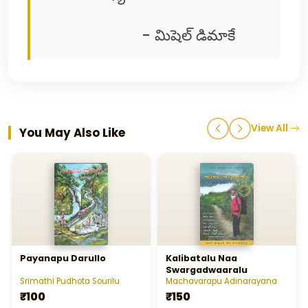
- మిషెల్ డిమాకే
View All
You May Also Like
Payanapu Darullo
Kalibatalu Naa
Swargadwaaralu
Srimathi Pudhota Sourilu
Machavarapu Adinarayana
₹100
₹150