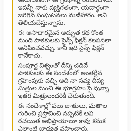
ఇవన్నీ నాకు వ్యక్తిగతంగా, యదార్ధంగా
జరిగిన సంఘటనలు మణిహారం. అని
తెలియచేస్తున్నాను.
ఈ అసాధారమైన అద్భుత కథ కొంత
మంది పాఠకులకు సైన్స్ ఫిక్షన్ కలపనలా
అనిపించవచ్చు. కానీ ఇది సైన్స్ ఫిక్షన్
కానేకాదు.
సంపూర్ణ విశ్వంతో దీన్ని చదివే
పాఠకులకు ఈ సందేశంలో అంతర్లీన
గ్రహింపుకు వచ్చి అది నా నవ్య దివ్య
మిత్రుల నుంచి ఈ భూగ్రహం పై వున్నా
ఇతర మిత్రులందరికీ చేరుతుంది.
ఈ సందేశాల్లో పలు జాతులు, మతాల
గురించి ప్రస్తావించి నప్పటికీ అవి
రచయిత అభిప్రాయాలూ కావు కనుక
ఎలాంటి బాధ్యత వహించారు.