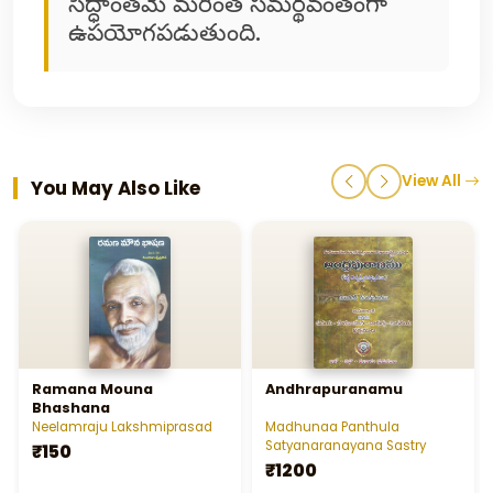
సిద్ధాంతమే మరింత సమర్థవంతంగా
ఉపయోగపడుతుంది.
View All
You May Also Like
Ramana Mouna
Andhrapuranamu
Bhashana
Neelamraju Lakshmiprasad
Madhunaa Panthula
Satyanaranayana Sastry
₹150
₹1200