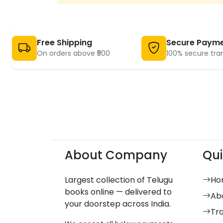
Free Shipping
Secure Paym
On orders above ₹500
100% secure tra
About Company
Qui
Largest collection of Telugu
Ho
books online — delivered to
Ab
your doorstep across India.
Tr