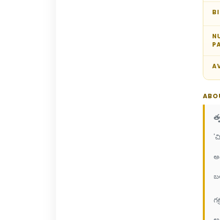
B
N
P
AV
ABO
త
'చ
అ
బ
గట
అడ