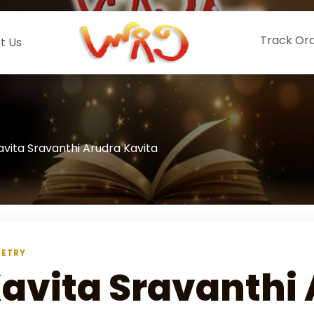
Track Or
t Us
avita Sravanthi Arudra Kavita
OETRY
avita Sravanthi