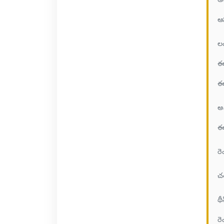
ఆ
ల
ఈ
ఈ 
అ
ఈ
రె
చత
థీ
రె