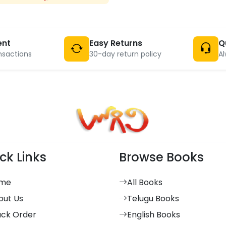
ent
Easy Returns
Q
nsactions
30-day return policy
Al
ck Links
Browse Books
me
All Books
out Us
Telugu Books
ack Order
English Books