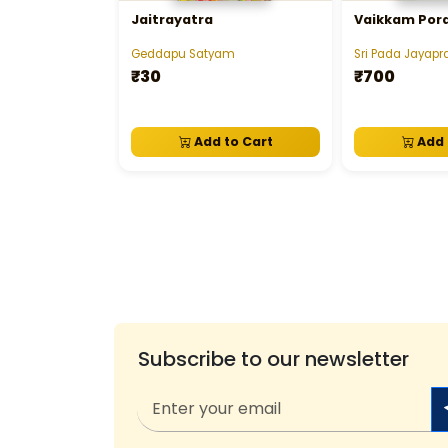
Jaitrayatra
Vaikkam Por
Geddapu Satyam
Sri Pada Jayap
₹30
₹700
Add to Cart
Add 
Subscribe to our newsletter