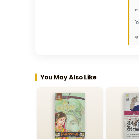
అ
'
అట
You May Also Like