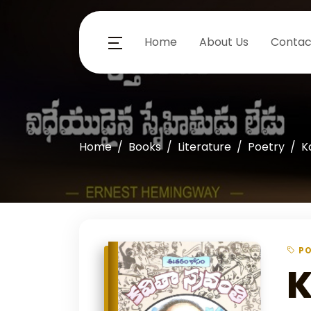
Home
About Us
Contac
Home
Books
Literature
Poetry
K
P
K