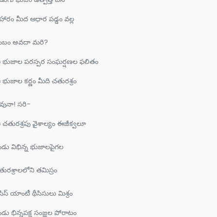
హారం మీద ఆధార పడ్డం వల్ల
ంబం అవదా మరి?
 భుజాల పరస్పర సంఘర్షణల ఫలితం
భుజాల కర్ణం మీది చతురశ్రం
వునా! సరి-
 చతురశ్రపు వైశాల్యం ఈజీక్వలూ
ండు విభిన్న భుజాలపైగల
ురశ్రాలలోని తమిస్రం
సిస్ యాంటీ థీసిసులు మిశ్రం
ండు భిన్నపక్ష సంజ్ఞల పోరాటం