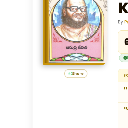
K
By
P
₹
Share
B
TI
P