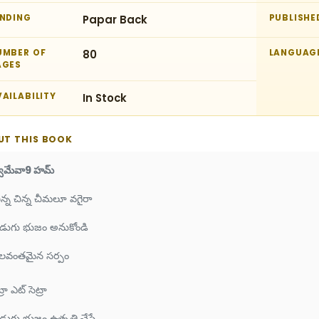
INDING
Papar Back
PUBLISHE
UMBER OF
80
LANGUAG
AGES
AILABILITY
In Stock
UT THIS BOOK
్వమేవా9 హమ్
ిన్న చిన్న చీమలూ వగైరా
డుగు భుజం అనుకోండి
లవంతమైన సర్పం
్రా ఎట్ సెట్రా
ుగు భుజం ఉత్పత్తి చేసే