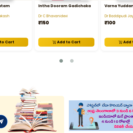
atam
Intha Dooram Gadichaka
Varna Yudda
rakash
Dr C Bhavanidevi
Dr Baddipudi Ja
₹150
₹100
to Cart
Add to Cart
Add 