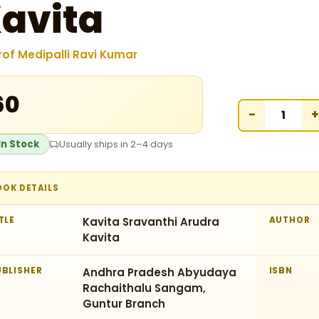
avita
rof Medipalli Ravi Kumar
60
−
+
In Stock
Usually ships in 2–4 days
OOK DETAILS
TLE
Kavita Sravanthi Arudra
AUTHOR
Kavita
UBLISHER
Andhra Pradesh Abyudaya
ISBN
Rachaithalu Sangam,
Guntur Branch