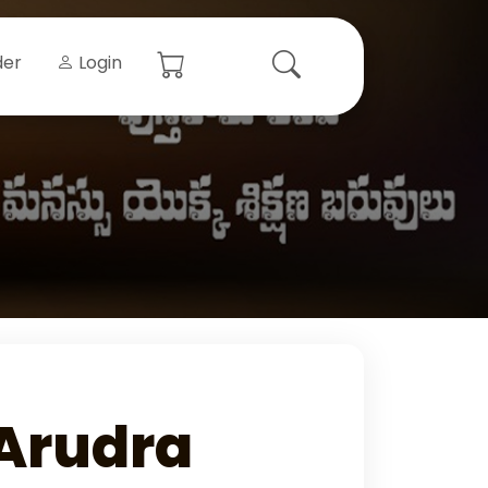
der
Login
 Arudra