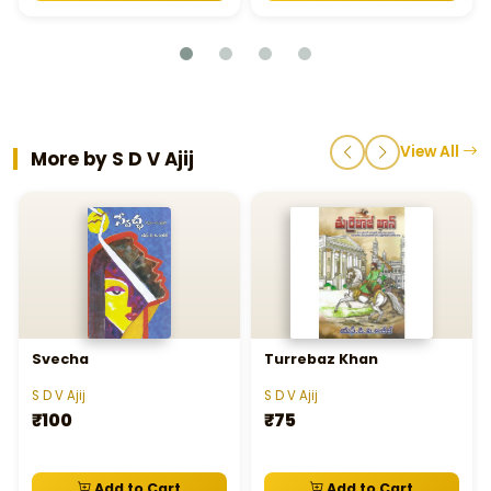
View All
More by S D V Ajij
Svecha
Turrebaz Khan
S D V Ajij
S D V Ajij
₹100
₹75
Add to Cart
Add to Cart