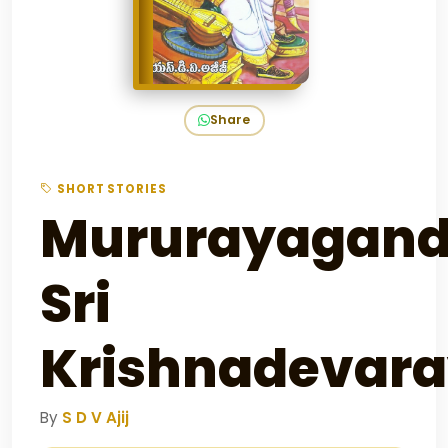
Share
SHORT STORIES
Mururayagan
Sri
Krishnadevara
By
S D V Ajij