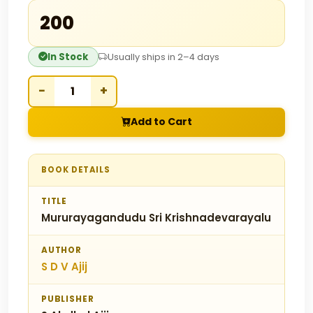
₹200
In Stock
Usually ships in 2–4 days
−
+
Add to Cart
BOOK DETAILS
TITLE
Mururayagandudu Sri Krishnadevarayalu
AUTHOR
S D V Ajij
PUBLISHER