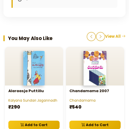
View All
You May Also Like
Alaraasja Puttillu
Chandamama 2007
Kalyana Sundari Jagannadh
Chandamama
₹290
₹540
Add to Cart
Add to Cart