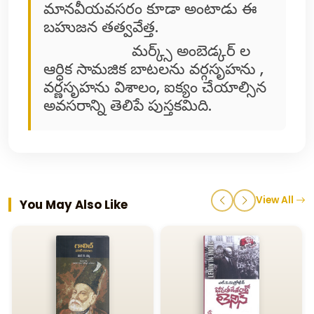
మానవీయవసరం కూడా అంటాడు ఈ
బహుజన తత్వవేత్త.
మర్క్స్ అంబెడ్కర్ ల
ఆర్ధిక సామజిక బాటలను వర్గసృహను ,
వర్ణసృహను విశాలం, ఐక్యం చేయాల్సిన
అవసరాన్ని తెలిపే పుస్తకమిది.
View All
You May Also Like