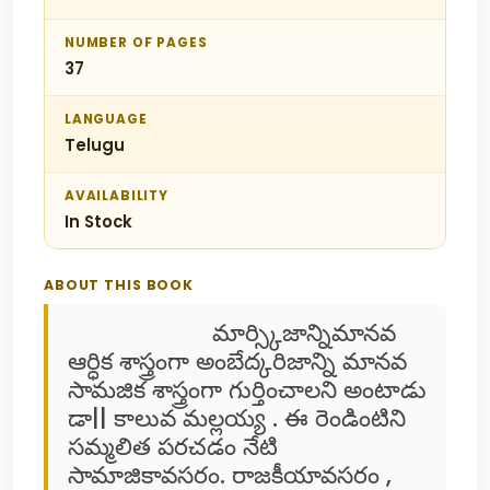
NUMBER OF PAGES
37
LANGUAGE
Telugu
AVAILABILITY
In Stock
ABOUT THIS BOOK
మార్స్కిజాన్నిమానవ
ఆర్ధిక శాస్త్రంగా అంబేద్కరిజాన్ని మానవ
సామజిక శాస్త్రంగా గుర్తించాలని అంటాడు
డా|| కాలువ మల్లయ్య . ఈ రెండింటిని
సమ్మలిత పరచడం నేటి
సామాజికావసరం. రాజకీయావసరం ,