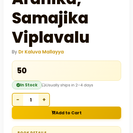
Samajika
Viplavalu
By
Dr Kaluva Mallayya
₹50
In Stock
Usually ships in 2–4 days
−
+
Add to Cart