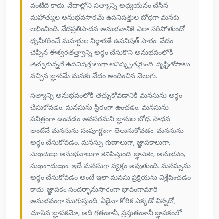
వంటిది కాదు. వేదాల్లోని సత్యాన్ని అధ్యయనం చేసిన
మహాత్ముల అనుభవసారమే ఉపనిషత్తుల బోధగా మనకు
లభించింది. వేదప్రతిపాదన అనుభవానికి ఎలా సరిపోతుందో
ధృవీకరించే మహర్షుల నిర్ధారణే ఉపనిషత్ సారం. వేదం
చెప్పిన ఈశ్వరతత్త్వాన్ని అర్థం చేసుకొని అనుభవంలోకి
తెచ్చుకున్నదే ఉపనిషత్తులుగా ఆవిష్కృతమైంది. సృష్టితోపాటు
వచ్చిన జ్ఞానమే మనకు వేదం అందించిన వెలుగు.
సత్యాన్ని అనుభవంలోకి తెచ్చుకోవడానికి మనసును అర్థం
చేసుకోవడం, మనసును స్థిరంగా ఉంచడం, మనసును
పవిత్రంగా ఉంచడం అవసరమని జ్ఞానుల బోధ. సాధన
అంటేనే మనసును సంపూర్ణంగా తెలుసుకోవడం. మనసును
అర్థం చేసుకోవడం. మనస్సు గుణాలుగా, జ్ఞాపకాలుగా,
సుఖదుఃఖ అనుభవాలుగా కనిపిస్తుంది. జ్ఞాపకం, అనుభవం,
సుఖం-దుఃఖం. ఇదే మనసుగా వ్యక్తం అవుతుంది. మనస్సును
అర్థం చేసుకోవడం అంటే ఇలా మనసు ప్రక్రియను విశ్లేషించడం
కాదు. జ్ఞాపకం సందర్భానుసారంగా భావంగామారి
అనుభవంగా ముగుస్తుంది. ఏదైనా కోరిక ఎక్కడో విన్నదో,
చూసిన జ్ఞాపకమో, అది గతంకానీ, ప్రస్తుతంకానీ జ్ఞాపకంలో