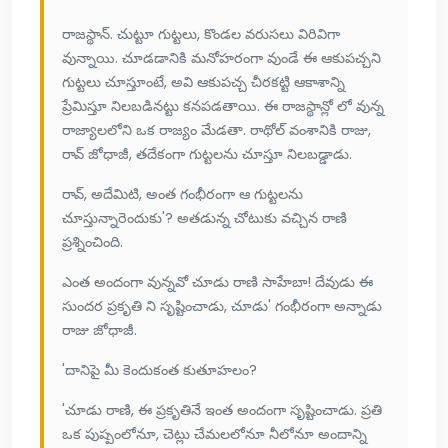
రాజస్థాన్. చుట్టూ గుట్టలు, కొండల వరుసలు విరివిగా
వున్నాయి. చూడడానికి మనోహరంగా వుండే ఈ ఆకుపచ్చని
గుట్టలు చూస్తూంటే, అవి ఆకుపచ్చ చీరకట్టి ఆకాశాన్ని
ప్రేమిస్తూ నిలబడినట్టు కనపడతాయి. ఈ రాజస్థాన్లో లో వున్న
రాజ్యాలలోని ఒక రాజ్యం మేడతా. రాథోల్ వంశానికి రాజు,
రావ్ జోధాజీ, తదేకంగా గుట్టలను చూస్తూ నిలబడ్డాడు.
రావ్, అదేమిటి, అంత గంభీరంగా ఆ గుట్టలను
చూస్తున్నారెందుకు'? అతడున్న చోటుకు వచ్చిన రాణి
ప్రశ్నించింది.
ఎంత అందంగా వున్నవో చూడు రాణి సాహేబా! దేవుడు ఈ
సుందర ప్రకృతి ని సృష్టించాడు, చూడు' గంభీరంగా అన్నాడు
రాజు జోధాజీ.
'దానిపై మీ కెందుకంత కుతూహలం?
'చూడు రాణి, ఈ ప్రకృతినే ఇంత అందంగా సృష్టించాడు. ప్రతి
ఒక పుష్పంలోనూ, చెట్లు చేమలలోనూ నీలోనూ అందాన్ని