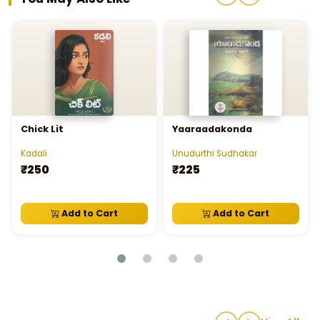
Chick Lit
Yaaraadakonda
Kadali
Unudurthi Sudhakar
₹250
₹225
Add to Cart
Add to Cart