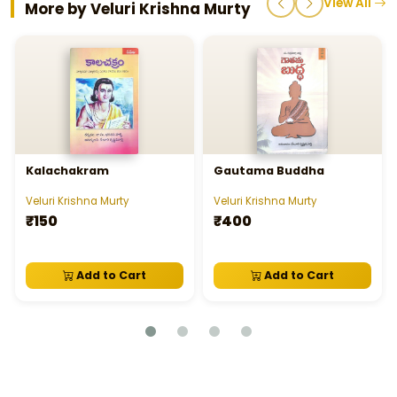
View All
More by Veluri Krishna Murty
Kalachakram
Gautama Buddha
Veluri Krishna Murty
Veluri Krishna Murty
₹150
₹400
Add to Cart
Add to Cart