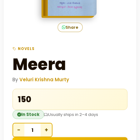
Share
NOVELS
Meera
By
Veluri Krishna Murty
₹150
In Stock
Usually ships in 2–4 days
−
+