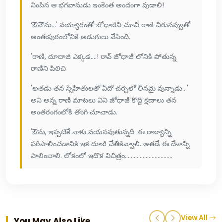
నింపిన ఆ భగవానుడు ఇంకెంత అందంగా వుడాలి!
‘ఔనౌను...' వయ్యారంతో జోధాజీని చూచి రాణి చిరునవ్వుతో
అంతఃపురంలోనికి అడుగులు వేసింది.
'రాణి, దూదాజి ఎక్కడ....! రావ్ జోధాజీ లోనికి పోతున్న
రాణిని పిలిచి
'అతడు తన స్నేహితులతో ఏదో చర్చలో లీనమై వున్నాడు...'
అని అన్న రాణి మాటలు విని జోధాజీ కొద్ది క్షణాలు తన
అంతరంగంలోకి తొంగి చూచాడు.
'ఔను, ఇప్పటికే నాకు వయసవుతున్నది. ఈ రాజ్యాన్ని
పరిపాలించడానికి ఇక దూజీ చేతికివ్వాలి. అతడే ఈ దేశాన్ని
పాలించాలి. లోకంలో ఇదొక విచిత్రం................................
View All
You May Also Like